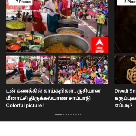
7 Photos
5 Phot
டன் கணக்கில் காய்கறிகள்.. ருசியான
Diwali 
மீனாட்சி திருக்கல்யாண சாப்பாடு
கருப்புக
Colorful picture !
எப்படி?