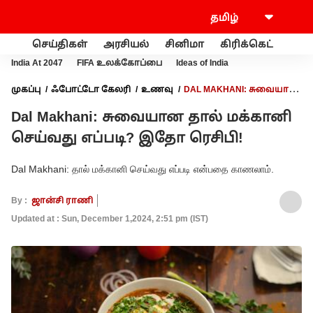
செய்திகள்
அரசியல்
சினிமா
கிரிக்கெட்
வணி
India At 2047
FIFA உலக்கோப்பை
Ideas of India
முகப்பு
ஃபோட்டோ கேலரி
உணவு
DAL MAKHANI: சுவையான
தால் மக்கானி செய்வது எப்படி? இதோ ரெசிபி!
Dal Makhani: சுவையான தால் மக்கானி
செய்வது எப்படி? இதோ ரெசிபி!
Dal Makhani: தால் மக்கானி செய்வது எப்படி என்பதை காணலாம்.
By :
ஜான்சி ராணி
Updated at : Sun, December 1,2024, 2:51 pm (IST)