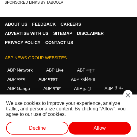
SPONSORED LINKS BY TABOOLA
ABOUT US
FEEDBACK
CAREERS
ADVERTISE WITH US
SITEMAP
DISCLAIMER
PRIVACY POLICY
CONTACT US
ABP NEWS GROUP WEBSITES
ABP Network
ABP Live
ABP न्यूज़
ABP আনন্দ
ABP माझा
ABP અસ્મિતા
ABP Ganga
ABP ਸਾਂਝਾ
ABP நாடு
ABP దేశం
×
FOLLOW US
We use cookies to improve your experience, analyze
traffic, and personalize content. By clicking "Allow", you
agree to our use of cookies.
This website follows the
DNPA Code of Ethics.
Copyright@2026.
Decline
Allow
All rights reserved.