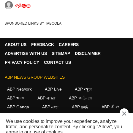
சத்குரு
SPONSORED LINKS BY TABOOLA
ABOUT US
FEEDBACK
CAREERS
ADVERTISE WITH US
SITEMAP
DISCLAIMER
PRIVACY POLICY
CONTACT US
ABP NEWS GROUP WEBSITES
ABP Network
ABP Live
ABP न्यूज़
ABP আনন্দ
ABP माझा
ABP અસ્મિતા
ABP Ganga
ABP ਸਾਂਝਾ
ABP நாடு
ABP దేశం
×
FOLLOW US
We use cookies to improve your experience, analyze
traffic, and personalize content. By clicking "Allow", you
agree to our use of cookies.