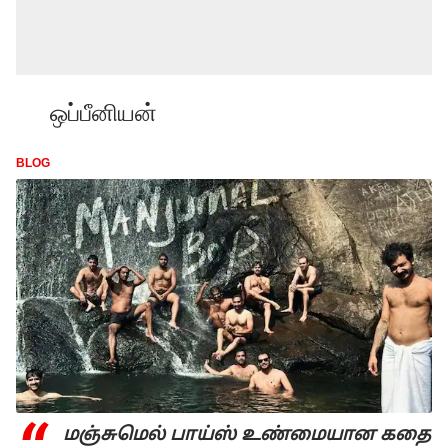
ஒப்பீனியன்
BLOG
மஞ்சுமெல் பாய்ஸ் உண்மையான கதை