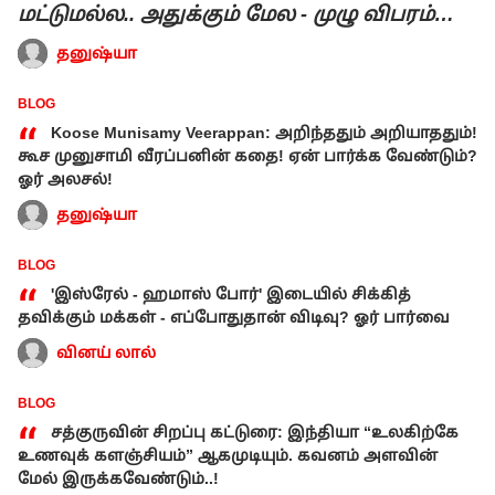
“
மட்டுமல்ல.. அதுக்கும் மேல - முழு விபரம்
உள்ளே!
தனுஷ்யா
BLOG
“
Koose Munisamy Veerappan: அறிந்ததும் அறியாததும்!
கூச முனுசாமி வீரப்பனின் கதை! ஏன் பார்க்க வேண்டும்?
ஓர் அலசல்!
தனுஷ்யா
BLOG
“
'இஸ்ரேல் - ஹமாஸ் போர்' இடையில் சிக்கித்
தவிக்கும் மக்கள் - எப்போதுதான் விடிவு? ஓர் பார்வை
வினய் லால்
BLOG
“
சத்குருவின் சிறப்பு கட்டுரை: இந்தியா “உலகிற்கே
உணவுக் களஞ்சியம்” ஆகமுடியும். கவனம் அளவின்
மேல் இருக்கவேண்டும்..!