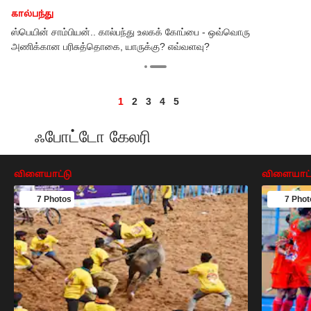
கால்பந்து
ஸ்பெயின் சாம்பியன்.. கால்பந்து உலகக் கோப்பை - ஒவ்வொரு
அணிக்கான பரிசுத்தொகை, யாருக்கு? எவ்வளவு?
1
2
3
4
5
ஃபோட்டோ கேலரி
விளையாட்டு
விளையாட்
7 Photos
7 Phot