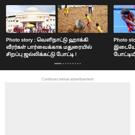
Photo story ; வெளிநாட்டு ஹாக்கி
Photo s
வீரர்கள் பார்வைக்காக மதுரையில்
இடையேய
சிறப்பு ஜல்லிக்கட்டு போட்டி !
போட்டியி
பங்களா
Continues below advertisement