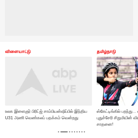
விளையாட்டு
தமிழ்நாடு
உலக இளைஞர் பிரிட்ஜ் சாம்பியன்ஷிப்பில் இந்திய
ஸ்கேட்டிங்கில் பறந்து...
U31 அணி வெண்கலப் பதக்கம் வென்றது
புதுச்சேரி சிறுமியின்
சாதனை!