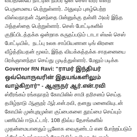
வயதிலேயே நாட்டின் நம்பர் ஒன் செஸ் வீரர் என்ற
பெருமையை பெற்றுள்ளார். அதுவும் புகழ்பெற்ற
விஸ்வநாதன் ஆனந்தை பின்னுக்கு தள்ளி அவர் இந்த
அந்தஸ்தை பெற்றுள்ளார். செஸ் போட்டிகளில்
குறிப்பிடத்தக்க ஒன்றாக கருதப்படும் டாடா ஸ்டீல் செஸ்
போட்டியில், நடப்பு உலக சாம்பியனான டிங் லிரனை
வீழ்த்தியதன் மூலம், இந்த வியக்கத்தக்க சாதனையை
பிரக்ஞானந்தா செய்து முடித்துள்ளார்.
மேலும் படிக்க
Governor RN Ravi: "ராமர் இந்தியர்
ஒவ்வொருவரின் இதயங்களிலும்
வாழ்கிறார்” - ஆளுநர் ஆர்.என்.ரவி
ஸ்ரீரங்கம் ரங்கநாதர் கோயிலில் சாமி தரிசனம் செய்த
தமிழ்நாடு ஆளுநர் ஆர்.என்.ரவி, தனது மனைவியுடன்
கோயில் முன்புறமுள்ள குப்பைகளை தூய்மை செய்யும்
பணியில் ஈடுபட்டார். 108 திவ்ய தேசங்களில்
முதன்மையானதும் பூலோக வைகுண்டம் என போற்றப்படும்