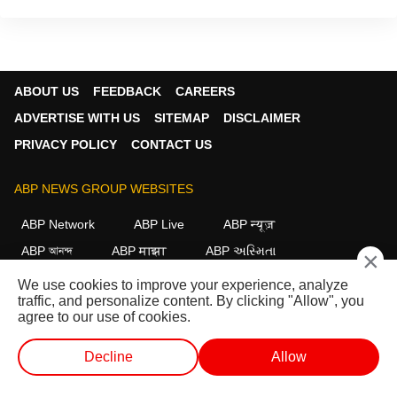
ABOUT US
FEEDBACK
CAREERS
ADVERTISE WITH US
SITEMAP
DISCLAIMER
PRIVACY POLICY
CONTACT US
ABP NEWS GROUP WEBSITES
ABP Network
ABP Live
ABP न्यूज़
ABP আনন্দ
ABP माझा
ABP અસ્મિતા
×
ABP Ganga
ABP ਸਾਂਝਾ
ABP நாடு
ABP దేశం
We use cookies to improve your experience, analyze
traffic, and personalize content. By clicking "Allow", you
FOLLOW US
agree to our use of cookies.
Decline
Allow
This website follows the
DNPA Code of Ethics.
Copyright@2026.
வெப் ஸ்டோரீஸ்
வெப் ஸ்டோரீஸ்
ஷார்ட் வீடியோ
வீடியோக்கள்