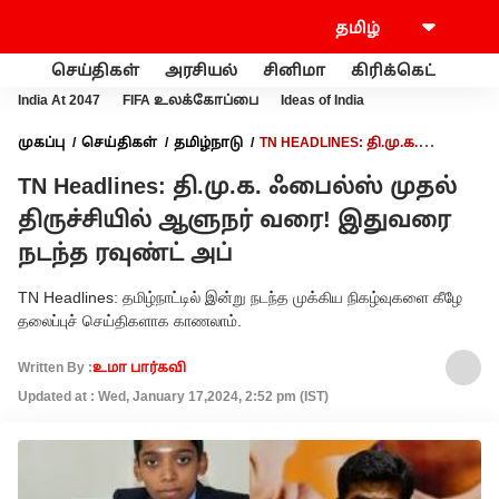
செய்திகள்
அரசியல்
சினிமா
கிரிக்கெட்
வணி
India At 2047
FIFA உலக்கோப்பை
Ideas of India
முகப்பு
செய்திகள்
தமிழ்நாடு
TN HEADLINES: தி.மு.க.
ஃபைல்ஸ் முதல் திருச்சியில் ஆளுநர் வரை! இதுவரை நடந்த
TN Headlines: தி.மு.க. ஃபைல்ஸ் முதல்
ரவுண்ட் அப்
திருச்சியில் ஆளுநர் வரை! இதுவரை
நடந்த ரவுண்ட் அப்
TN Headlines: தமிழ்நாட்டில் இன்று நடந்த முக்கிய நிகழ்வுகளை கீழே
தலைப்புச் செய்திகளாக காணலாம்.
Written By :
உமா பார்கவி
Updated at : Wed, January 17,2024, 2:52 pm (IST)