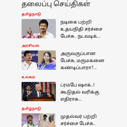
தலைப்பு செய்திகள்
தமிழ்நாடு
நடிகை பற்றி
உதயநிதி சர்ச்சை
பேச்சு.. நடவடிக்கை
எடுங்க.. தேசிய
அரசியல்
மகளிர்
அருவருப்பான
ஆணையத்தில்
பேச்சு, மருமகனை
தவெக புகார்!
கண்டிப்பாரா?
கனிமொழி வாய்
உலகம்
திறக்காதது ஏன்? -
ட்ரம்பே ஷாக்..!
TVKவினர் சரமாரி
கூடுதல் வரிக்கு
கேள்வி
எதிராக
அமெரிக்காவின்
தமிழ்நாடு
25 மாநிலங்கள்
முதல்வர் பற்றி
ழ்நாடு
போட்ட வழக்கு -
சர்ச்சை பேச்சு..