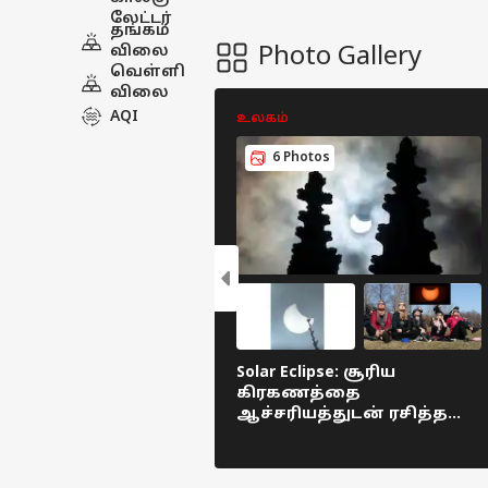
லேட்டர்
தங்கம்
Photo Gallery
விலை
வெள்ளி
விலை
AQI
உலகம்
6 Photos
Solar Eclipse: சூரிய
கிரகணத்தை
ஆச்சரியத்துடன் ரசித்த
அமெரிக்க, லண்டன்
மக்கள்: டாப் 7
புகைப்படங்கள் !