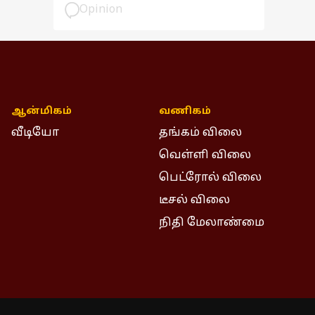
பார்வை
Opinion
ஆன்மிகம்
வணிகம்
வீடியோ
தங்கம் விலை
வெள்ளி விலை
பெட்ரோல் விலை
டீசல் விலை
நிதி மேலாண்மை