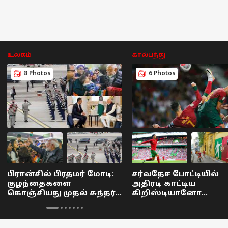
என்ன?
உலகம்
கால்பந்து
8 Photos
6 Photos
பிரான்சில் பிரதமர் மோடி:
சர்வதேச போட்டியில்
குழந்தைகளை
அதிரடி காட்டிய
கொஞ்சியது முதல் சுந்தர்
கிறிஸ்டியானோ
பிச்சை மீட்டிங் வரை:
ரொனால்டோ!
புகைப்பட செய்திகள்..