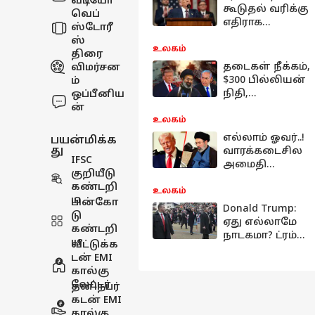
வீடியோ
கூடுதல் வரிக்கு
வெப்
எதிராக
ஸ்டோரீ
அமெரிக்காவி
ஸ்
ன் 25
உலகம்
திரை
மாநிலங்கள்
தடைகள் நீக்கம்,
விமர்சன
போட்ட வழக்கு -
$300 பில்லியன்
ம்
இந்தியா
நிதி,
ஒப்பீனிய
ஹாப்பி..!
சொத்துகள்
ன்
விடுவிப்பு -
உலகம்
அமைதி
எல்லாம் ஓவர்..!
பயன்மிக்க
ஒப்பந்தம்,
து
வாரக்கடைசில
IFSC
ஈரான் காட்டில்
அமைதி
குறியீடு
மழை
ஒப்பந்தம்,
கண்டறி
ஈரான் கூட இனி
உலகம்
ய
பின்கோ
சண்டை
Donald Trump:
டு
இல்லை - ட்ரம்ப்
ஏது எல்லாமே
கண்டறி
அறிவிப்பு
நாடகமா? ட்ரம்ப்
ய
வீட்டுக்க
மீது கொலை
டன் EMI
முயற்சி,
கால்கு
உண்மையான
லேட்டர்
தனிநபர்
தாக்குதலா?
கடன் EMI
நீளும் லிஸ்ட்
கால்கு