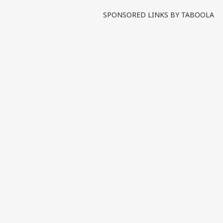
SPONSORED LINKS BY TABOOLA
பர்ச
மு
Hello Guest
தமி
எங்களிடம்