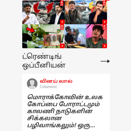
ட்ரெண்டிங்
ஒப்பீனியன்
வினய் லால்
Columnist
மொராக்கோவின் உலக
கோப்பை போராட்டமும்
காலணி நாடுகளின்
சிக்கலான
பழிவாங்கலும்! ஒரு