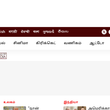
lish
मराठी
ਪੰਜਾਬੀ
বাংলা
ગુજરાતી
తెలుగు
யல்
சினிமா
கிரிக்கெட்
வணிகம்
ஆட்டோ
் ஸ்டோரீஸ்
வேலைவாய்ப்பு
க்ரைம்
ில்நுட்பம்
வீடியோ
ஃபோட்டோ கேல
உலகம்
இந்தியா
”நான்
அமெரிக்க