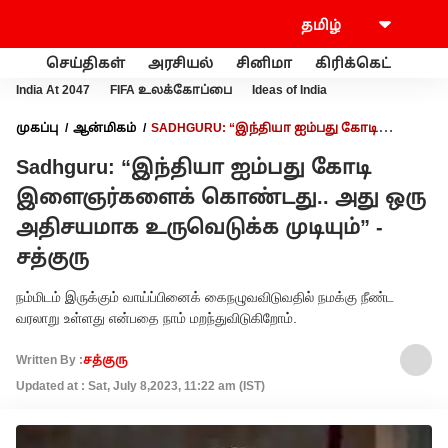
செய்திகள்
அரசியல்
சினிமா
கிரிக்கெட்
வணி
India At 2047
FIFA உலக்கோப்பை
Ideas of India
முகப்பு
ஆன்மிகம்
SADHGURU: “இந்தியா ஐம்பது கோடி
இளைஞர்களைக் கொண்டது.. அது ஒரு அதிசயமாக உருவெடுக்க
Sadhguru: “இந்தியா ஐம்பது கோடி
முடியும்” - சத்குரு
இளைஞர்களைக் கொண்டது.. அது ஒரு
அதிசயமாக உருவெடுக்க முடியும்” -
சத்குரு
நம்மிடம் இருக்கும் வாய்ப்பினைக் கைநழுவவிடுவதில் நமக்கு நீண்ட
வரலாறு உள்ளது என்பதை நாம் மறந்துவிடுகிறோம்.
Written By :
சத்குரு
Updated at : Sat, July 8,2023, 11:22 am (IST)