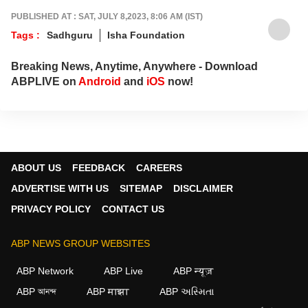
PUBLISHED AT : SAT, JULY 8,2023, 8:06 AM (IST)
Tags :
Sadhguru
Isha Foundation
Breaking News, Anytime, Anywhere - Download
ABPLIVE on
Android
and
iOS
now!
ABOUT US
FEEDBACK
CAREERS
ADVERTISE WITH US
SITEMAP
DISCLAIMER
PRIVACY POLICY
CONTACT US
ABP NEWS GROUP WEBSITES
ABP Network
ABP Live
ABP न्यूज़
ABP আনন্দ
ABP माझा
ABP અસ્મિતા
×