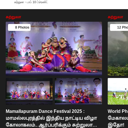
சுற்றுலா - டாப் 10 ட்ரெண்ட்
சுற்றுலா
சுற்றுலா
8 Photos
12 Pho
Mamallapuram Dance Festival 2025 :
World Ph
மாமல்லபுரத்தில் இந்திய நாட்டிய விழா
மேகாலயா
கோலாகலம்.. ஆர்ப்பரிக்கும் சுற்றுலா
இதோ!