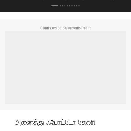
பயணிகள்..
Continues below advertisement
அனைத்து ஃபோட்டோ கேலரி