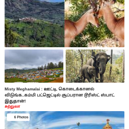
Misty Meghamalai : ஊட்டி, கொடைக்கானல்
விடுங்க..கம்மி பட்ஜெட்டில் சூப்பரான டூரிஸ்ட் ஸ்பாட்
இதுதான்!
சுற்றுலா
6 Photos