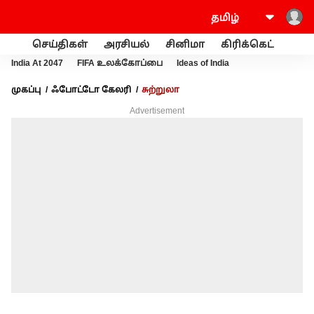
செய்திகள்
அரசியல்
சினிமா
கிரிக்கெட்
வணி
India At 2047
FIFA உலக்கோப்பை
Ideas of India
முகப்பு
ஃபோட்டோ கேலரி
சுற்றுலா
Advertisement