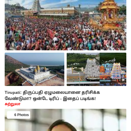
Tirupati: திருப்பதி ஏழுமலையானை தரிசிக்க
வேண்டுமா? ஒன்டே டிரிப் - இதைப் படிங்க!
சுற்றுலா
6 Photos