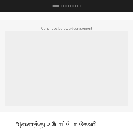
Continues below advertisement
அனைத்து ஃபோட்டோ கேலரி