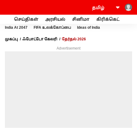
செய்திகள்
அரசியல்
சினிமா
கிரிக்கெட்
வணி
India At 2047
FIFA உலக்கோப்பை
Ideas of India
முகப்பு
ஃபோட்டோ கேலரி
தேர்தல் 2026
Advertisement