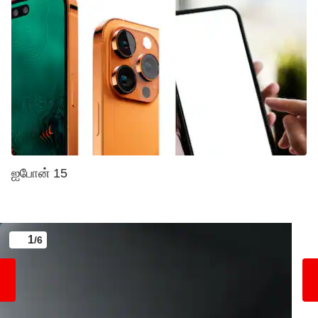
ஐபோன் 15
1
/6