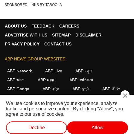
SPONSORED LINKS BY TABOOLA
ABOUT US
FEEDBACK
CAREERS
ADVERTISE WITH US
SITEMAP
DISCLAIMER
PRIVACY POLICY
CONTACT US
ABP NEWS GROUP WEBSITES
ABP Network
ABP Live
ABP न्यूज़
ABP আনন্দ
ABP माझा
ABP અસ્મિતા
ABP Ganga
ABP ਸਾਂਝਾ
ABP நாடு
ABP దేశం
×
FOLLOW US
We use cookies to improve your experience, analyze
traffic, and personalize content. By clicking "Allow", you
agree to our use of cookies.
This website follows the
DNPA Code of Ethics.
Copyright@2026.
Decline
Allow
All rights reserved.