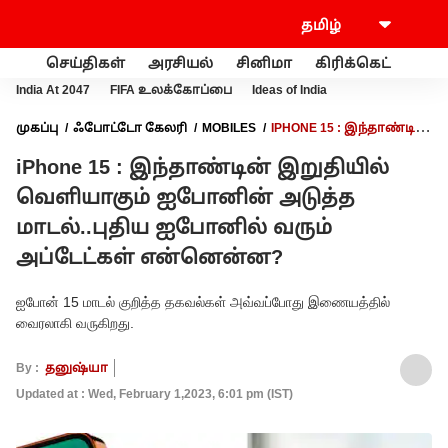
செய்திகள்
அரசியல்
சினிமா
கிரிக்கெட்
வணி
India At 2047
FIFA உலக்கோப்பை
Ideas of India
முகப்பு
ஃபோட்டோ கேலரி
MOBILES
IPHONE 15 : இந்தாண்டின்
இறுதியில் வெளியாகும் ஐபோனின் அடுத்த மாடல்..புதிய
iPhone 15 : இந்தாண்டின் இறுதியில்
ஐபோனில் வரும் அப்டேட்கள் என்னென்ன?
வெளியாகும் ஐபோனின் அடுத்த
மாடல்..புதிய ஐபோனில் வரும்
அப்டேட்கள் என்னென்ன?
ஐபோன் 15 மாடல் குறித்த தகவல்கள் அவ்வப்போது இணையத்தில்
வைரலாகி வருகிறது.
By :
தனுஷ்யா
Updated at : Wed, February 1,2023, 6:01 pm (IST)