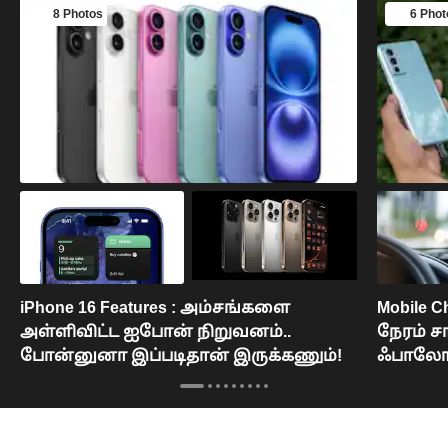
8 Photos
6 Phot
iPhone 16 Features : அம்சங்களை
Mobile 
அள்ளிவிட்ட ஐபோன் நிறுவனம்..
நேரம் ச
போன்னுனா இப்படிதான் இருக்கணும்!
ஃபாலோ