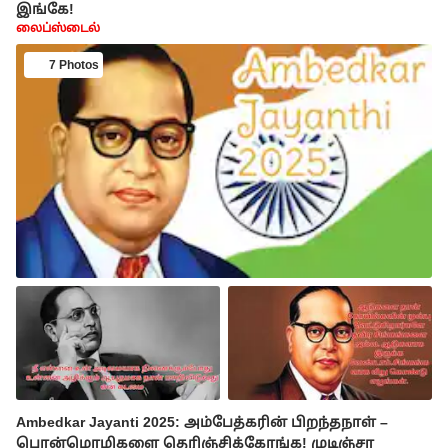
இங்கே!
லைப்ஸ்டைல்
7 Photos
Ambedkar Jayanti 2025: அம்பேத்கரின் பிறந்தநாள் –
பொன்மொழிகளை தெரிஞ்சிக்கோங்க! முடிஞ்சா