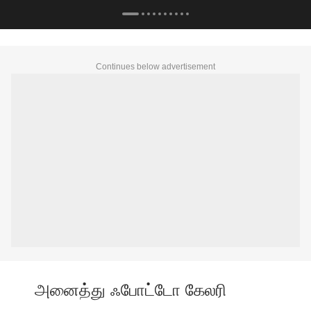
உங்க அ
Continues below advertisement
அனைத்து ஃபோட்டோ கேலரி