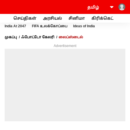
செய்திகள்
அரசியல்
சினிமா
கிரிக்கெட்
வணி
India At 2047
FIFA உலக்கோப்பை
Ideas of India
முகப்பு
ஃபோட்டோ கேலரி
லைப்ஸ்டைல்
Advertisement