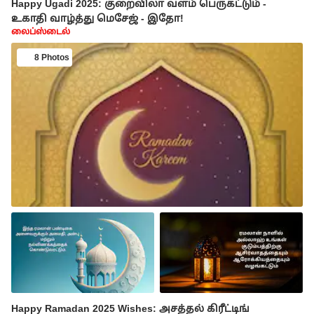
Happy Ugadi 2025: குறைவிலா வளம் பெருகட்டும் -
உகாதி வாழ்த்து மெசேஜ் - இதோ!
லைப்ஸ்டைல்
8 Photos
Happy Ramadan 2025 Wishes: அசத்தல் கிரீட்டிங்