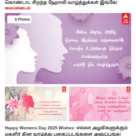
கொண்டாட சிறந்த ஹோலி வாழ்த்துக்கள் இங்கே!
லைப்ஸ்டைல்
8 Photos
Happy Womens Day 2025 Wishes: எல்லா அழகிகளுக்கும்
மகளிர் தின வாழ்த்து புகைப்படங்களை அனுப்புங்க!