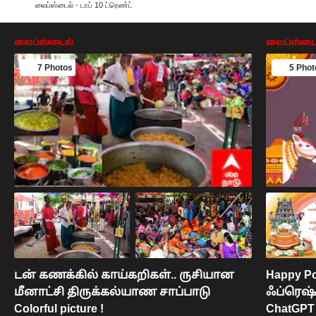
லைப்ஸ்டைல் - டாப் 10 ட்ரெண்ட்
லைப்ஸ்டைல்
லைப்ஸ்டை
7 Photos
5 Phot
டன் கணக்கில் காய்கறிகள்.. ருசியான
Happy Po
மீனாட்சி திருக்கல்யாண சாப்பாடு
ஃப்ரெஷ்
Colorful picture !
ChatGPT