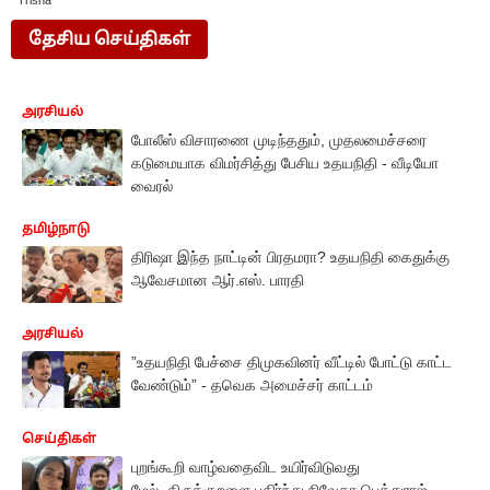
Trisha
தேசிய செய்திகள்
அரசியல்
போலீஸ் விசாரணை முடிந்ததும், முதலமைச்சரை
கடுமையாக விமர்சித்து பேசிய உதயநிதி - வீடியோ
வைரல்
தமிழ்நாடு
திரிஷா இந்த நாட்டின் பிரதமரா? உதயநிதி கைதுக்கு
ஆவேசமான ஆர்.எஸ். பாரதி
அரசியல்
”உதயநிதி பேச்சை திமுகவினர் வீட்டில் போட்டு காட்ட
வேண்டும்” - தவெக அமைச்சர் காட்டம்
செய்திகள்
புறங்கூறி வாழ்வதைவிட உயிர்விடுவது
மேல்..திருக்குறளை பகிர்ந்து நிவேதா பெத்துராஜ்