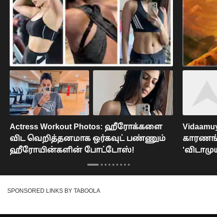
Actress Workout Photos: ஹீரோக்களை
Vidaamuy
விட வெறித்தனமாக ஒர்கவுட் பண்ணும்
காரணங்
ஹீரோயின்களின் போட்டோஸ்!
'விடாமுய
கண்டிப்
பார்க்க
SPONSORED LINKS BY TABOOLA