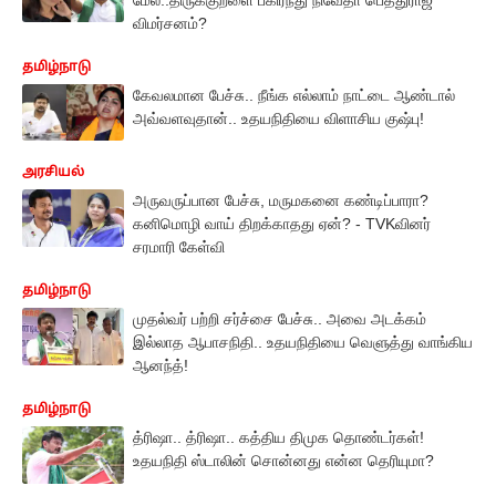
விமர்சனம்?
தமிழ்நாடு
கேவலமான பேச்சு.. நீங்க எல்லாம் நாட்டை ஆண்டால்
அவ்வளவுதான்.. உதயநிதியை விளாசிய குஷ்பு!
அரசியல்
அருவருப்பான பேச்சு, மருமகனை கண்டிப்பாரா?
கனிமொழி வாய் திறக்காதது ஏன்? - TVKவினர்
சரமாரி கேள்வி
தமிழ்நாடு
முதல்வர் பற்றி சர்ச்சை பேச்சு.. அவை அடக்கம்
இல்லாத ஆபாசநிதி.. உதயநிதியை வெளுத்து வாங்கிய
ஆனந்த்!
தமிழ்நாடு
த்ரிஷா.. த்ரிஷா.. கத்திய திமுக தொண்டர்கள்!
உதயநிதி ஸ்டாலின் சொன்னது என்ன தெரியுமா?