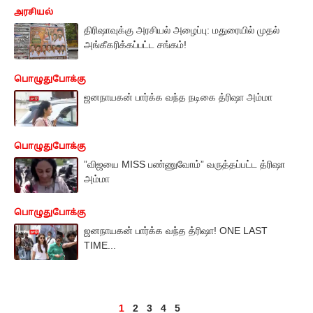
அரசியல்
திரிஷாவுக்கு அரசியல் அழைப்பு: மதுரையில் முதல்
அங்கீகரிக்கப்பட்ட சங்கம்!
பொழுதுபோக்கு
ஜனநாயகன் பார்க்க வந்த நடிகை த்ரிஷா அம்மா
பொழுதுபோக்கு
”விஜயை MISS பண்ணுவோம்” வருத்தப்பட்ட த்ரிஷா
அம்மா
பொழுதுபோக்கு
ஜனநாயகன் பார்க்க வந்த த்ரிஷா! ONE LAST
TIME...
1
2
3
4
5