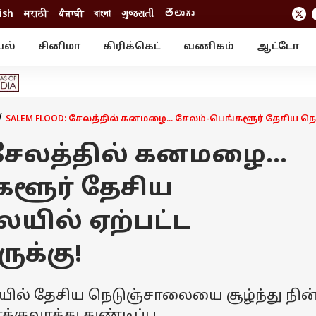
ish
मराठी
ਪੰਜਾਬੀ
বাংলা
ગુજરાતી
తెలుగు
யல்
சினிமா
கிரிக்கெட்
வணிகம்
ஆட்டோ
் ஸ்டோரீஸ்
வேலைவாய்ப்பு
க்ரைம்
ில்நுட்பம்
வீடியோ
ஃபோட்டோ கேல
SALEM FLOOD: சேலத்தில் கனமழை... சேலம்-பெங்களூர் தேசிய ந
: சேலத்தில் கனமழை...
களூர் தேசிய
யில் ஏற்பட்ட
ுக்கு!
தியில் தேசிய நெடுஞ்சாலையை சூழ்ந்து நின