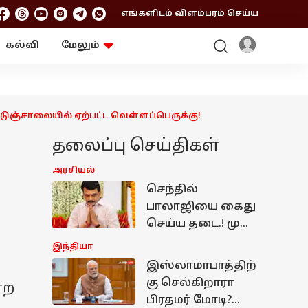
எங்களிடம் விளம்பரம் செய்ய
கல்வி
மேலும்
ஆன்மிகம்
ஆட்டோ
ரி
ட்ரெண்டிங்
சுற்றுலா
ெடுஞ்சாலையில் ஏற்பட்ட வெள்ளப்பெருக்கு!
தலைப்பு செய்திகள்
அரசியல்
செந்தில்
பாலாஜியை கைது
செய்ய தடை.! முன்
ஜாமின் வழங்கி
இந்தியா
உச்சநீதிமன்றம்
இஸ்லாமாபாத்திற்
அதிரடி உத்தரவு
கு செல்கிறாரா
்ற
பிரதமர் மோடி?