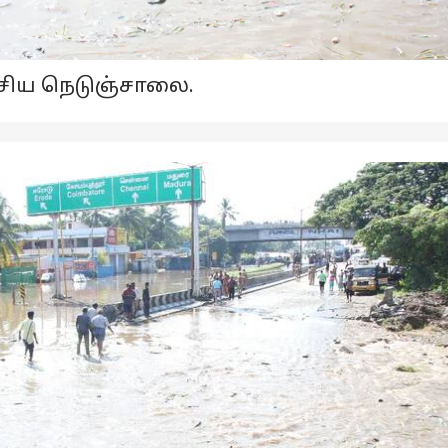
ேசிய நெடுஞ்சாலை.
னல் கார்னர்
க்கிய கட்டுரைகள்
டாப் ரீல்ஸ்