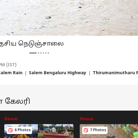
சியல்
அரசியல்
நிதி மேலாண்மை
தமி
்தில்
TVK ஆட்சி
இன்றே கடைசி..!
அந்
 தேசிய நெடுஞ்சாலை
லாஜியை கைது
அமைந்ததில்
வருமான வரி
அட
்ய தடை.! முன்
தியா
இருந்தே
ஆட்டோ
தாக்கல்
ஆட்டோ
அத
ஆட
மின் வழங்கி
தடங்கல்தான்..!
செய்யாவிட்டால்
அம
சநீதிமன்றம்
அவகாசம்
ரூ.5000 அபராதம் -
டம
PM (IST)
ரடி உத்தரவு
நீட்டிக்கப்பட
கூடுதல் அவகாசம்
வை
Salem Rain
Salem Bengaluru Highway
Thirumanimutharu F
வேண்டும் -
யாருக்கு?
தவ
அரசுக்கு ஸ்டாலின்
என
கோரிக்கை
்லாமாபாத்திற்
ஓ சகி.. வா சகி..
மைலேஜ் அரசன்..
ரூ.
 செல்கிறாரா
வந்துடுச்சு புதிய
டேங்கை நிரப்பு...
பட்
தமர் மோடி?
கவாஸகி! Kawasaki
வண்டியை கிளப்பு!
வர
ோ கேலரி
ைப்பிதழை
Ninja 300 பைக்
Bajaj Platina 100
வி
தி செய்த பாக்.,
விலை, தரம் எப்படி?
விலை, சிறப்புகள்
வச
ரசின் முடிவு
என்ன?
இல
சேலம்
சேலம்
்ன?
கை
சவ
6 Photos
7 Photos