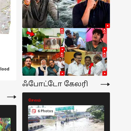
ழ்நாடு
தர் பல்டி
கந்தம்பட்டி பகுதியில் வீடுகளில் புகுந்
ித்து வந்த
ிமுக முன்னாள்
்டோ
ைச்சர்கள்..
்மியாகவே
த்திருக்கும்
lood
ெக - காரணம்
்ன?
ஃபோட்டோ கேலரி
9 லட்சம்
ஜெட்டில்
ப்போகும் 3 SUV-
க்கள் - இல்லாத
சேலம்
சேலம்
திகளே
்லை,
6 Photos
6 Pho
சேலம்
சேலம்
லாக்கிற்கு
ால்
5 Photos
6 Photos