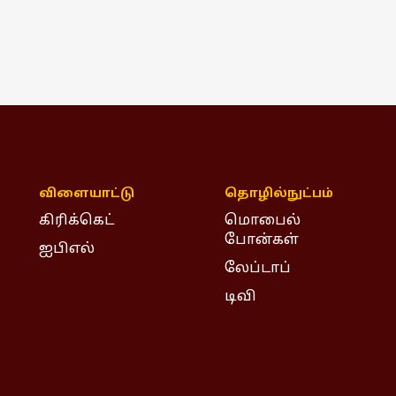
விளையாட்டு
தொழில்நுட்பம்
கிரிக்கெட்
மொபைல்
போன்கள்
ஐபிஎல்
லேப்டாப்
டிவி