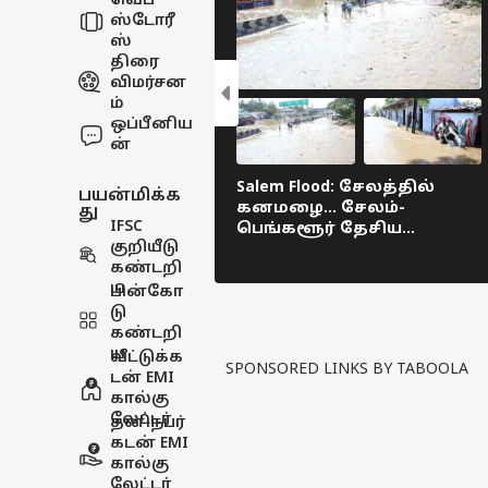
வெப்
ஸ்டோரீ
ஸ்
திரை
விமர்சன
ம்
ஒப்பீனிய
ன்
Salem Flood: சேலத்தில்
பயன்மிக்க
கனமழை... சேலம்-
து
IFSC
பெங்களூர் தேசிய
குறியீடு
நெடுஞ்சாலையில் ஏற்பட்ட
கண்டறி
வெள்ளப்பெருக்கு!
ய
பின்கோ
டு
கண்டறி
ய
வீட்டுக்க
SPONSORED LINKS BY TABOOLA
டன் EMI
கால்கு
லேட்டர்
தனிநபர்
கடன் EMI
கால்கு
லேட்டர்