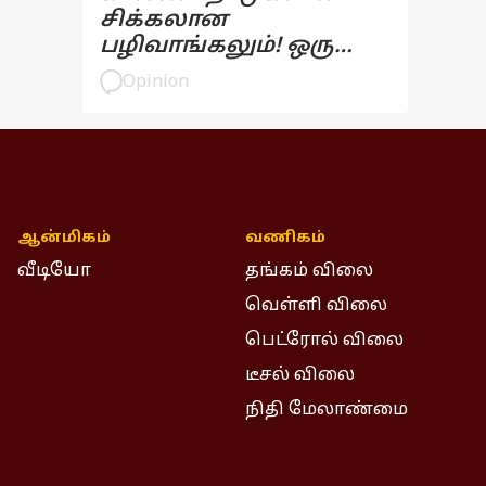
சிக்கலான
பழிவாங்கலும்! ஒரு
பார்வை
Opinion
ஆன்மிகம்
வணிகம்
வீடியோ
தங்கம் விலை
வெள்ளி விலை
பெட்ரோல் விலை
டீசல் விலை
நிதி மேலாண்மை