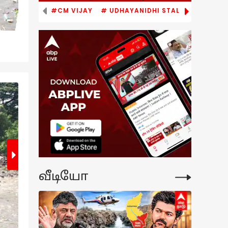
#CM VIJAY
# UDHAYANIDHI STALIN
# TVK
2
/6
வீடியோ