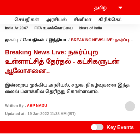
செய்திகள்
அரசியல்
சினிமா
கிரிக்கெட்
வணி
India At 2047
FIFA உலக்கோப்பை
Ideas of India
முகப்பு
செய்திகள்
இந்தியா
BREAKING NEWS LIVE: நகர்ப்புற
உள்ளாட்சித் தேர்தல் - கட்சிகளுடன் ஆலோசனை..
Breaking News Live: நகர்ப்புற
உள்ளாட்சித் தேர்தல் - கட்சிகளுடன்
ஆலோசனை..
இன்றைய முக்கிய அரசியல், சமூக, நிகழ்வுகளை இந்த
லைவ் ப்ளாக்கில் தெரிந்து கொள்ளலாம்.
Written By :
ABP NADU
Updated at : 19 Jan 2022 11:38 AM (IST)
Switch
Key Events