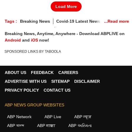
Load More
Tags :
Breaking News
Covid-19 Latest News In Tamil
Breaking News In Tamil
Breaking News, Anytime, Anywhere - Download ABPLIVE on
Tamilnadu Coronavirus Latest News
Android
and
iOS
now!
Latest Breaking News
SPONSORED LINKS BY TABOOLA
ABOUT US
FEEDBACK
CAREERS
ADVERTISE WITH US
SITEMAP
DISCLAIMER
PRIVACY POLICY
CONTACT US
ABP NEWS GROUP WEBSITES
ABP Network
ABP Live
ABP न्यूज़
ABP আনন্দ
ABP माझा
ABP અસ્મિતા