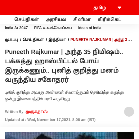
செய்திகள்
அரசியல்
சினிமா
கிரிக்கெட்
வணி
India At 2047
FIFA உலக்கோப்பை
Ideas of India
முகப்பு
செய்திகள்
இந்தியா
PUNEETH RAJKUMAR | அந்த 35
நிமிஷம்.. பக்கத்து ஹாஸ்பிட்டல் போய் இருக்கணும்.. புனித்
Puneeth Rajkumar | அந்த 35 நிமிஷம்..
குறித்து மனம் வருந்திய சகோதரர்
பக்கத்து ஹாஸ்பிட்டல் போய்
இருக்கணும்.. புனித் குறித்து மனம்
வருந்திய சகோதரர்
புனித் குறித்து அவரது அண்ணன் சிவராஜ்குமார் தெரிவித்த கருத்து
ஒன்று இணையத்தில் பரவி வருகிறது
Written By :
முருகதாஸ்
Updated at : Wed, November 17,2021, 8:06 am (IST)