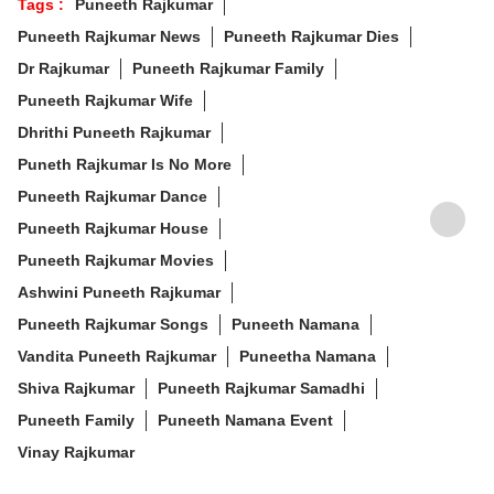
Tags :
Puneeth Rajkumar
அதிகம் பின்பற்றி எழுதுபவர். தன்னுடைய சமூக
Puneeth Rajkumar News
Puneeth Rajkumar Dies
வலைதள பக்கத்தில் கதை, கவிதை, கட்டுரை என
தொடர்ந்து எழுதி வருபவர்.
Dr Rajkumar
Puneeth Rajkumar Family
Puneeth Rajkumar Wife
Dhrithi Puneeth Rajkumar
Puneth Rajkumar Is No More
Puneeth Rajkumar Dance
Puneeth Rajkumar House
Puneeth Rajkumar Movies
Ashwini Puneeth Rajkumar
Puneeth Rajkumar Songs
Puneeth Namana
Vandita Puneeth Rajkumar
Puneetha Namana
Shiva Rajkumar
Puneeth Rajkumar Samadhi
Puneeth Family
Puneeth Namana Event
Vinay Rajkumar