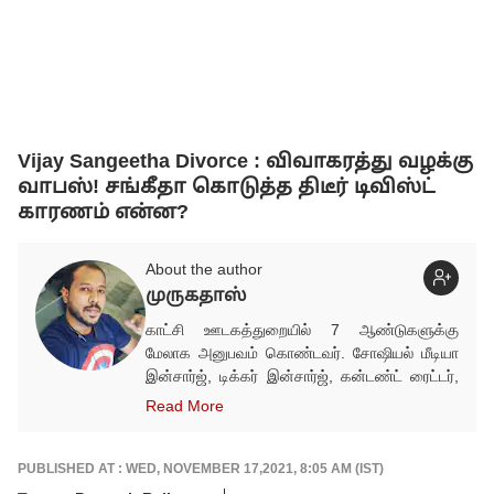
Vijay Sangeetha Divorce : விவாகரத்து வழக்கு
வாபஸ்! சங்கீதா கொடுத்த திடீர் டிவிஸ்ட்
காரணம் என்ன?
About the author
முருகதாஸ்
காட்சி ஊடகத்துறையில் 7 ஆண்டுகளுக்கு
மேலாக அனுபவம் கொண்டவர். சோஷியல் மீடியா
இன்சார்ஜ், டிக்கர் இன்சார்ஜ், கன்டண்ட் ரைட்டர்,
கன்டண்ட் இன் சார்ஜ் என பல்வேறு பிரிவுகளில்
Read More
பணியாற்றிய அனுபவம் கொண்டவர் / பணியாற்றி
வருபவர். அனைத்து பிரிவு செய்திகளையும்
திறம்பட கையாளக் கூடிய நபர். குறிப்பாக சினிமா
PUBLISHED AT : WED, NOVEMBER 17,2021, 8:05 AM (IST)
ரிவியூ, டெக்னாலஜி, ஆட்டோமொபைல் பிரிவுகளை