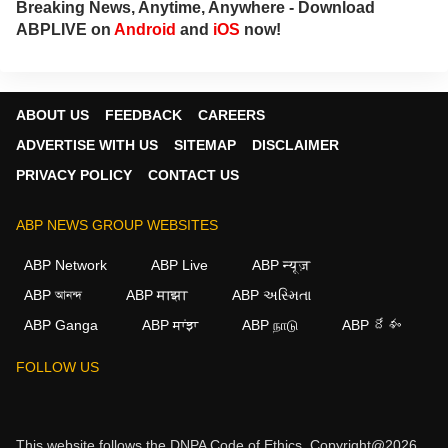
Breaking News, Anytime, Anywhere - Download
ABPLIVE on
Android
and
iOS
now!
ABOUT US
FEEDBACK
CAREERS
ADVERTISE WITH US
SITEMAP
DISCLAIMER
PRIVACY POLICY
CONTACT US
ABP NEWS GROUP WEBSITES
ABP Network
ABP Live
ABP न्यूज़
ABP আনন্দ
ABP माझा
ABP અસ્મિતા
ABP Ganga
ABP ਸਾਂਝਾ
ABP நாடு
ABP దేశం
FOLLOW US
This website follows the
DNPA Code of Ethics.
Copyright@2026.