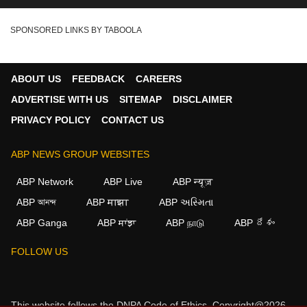
DMK MLA vs TVK MLA
SPONSORED LINKS BY TABOOLA
ABOUT US
FEEDBACK
CAREERS
ADVERTISE WITH US
SITEMAP
DISCLAIMER
PRIVACY POLICY
CONTACT US
ABP NEWS GROUP WEBSITES
ABP Network
ABP Live
ABP न्यूज़
ABP আনন্দ
ABP माझा
ABP અસ્મિતા
ABP Ganga
ABP ਸਾਂਝਾ
ABP நாடு
ABP దేశం
×
FOLLOW US
We use cookies to improve your experience, analyze
traffic, and personalize content. By clicking "Allow", you
agree to our use of cookies.
This website follows the
DNPA Code of Ethics.
Copyright@2026.