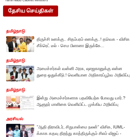
Tamil Nadu Cabinet Ministers
தேசிய செய்திகள்
தமிழ்நாடு
திருச்சி உனக்கு.. சிதம்பரம் எனக்கு..! தவெக - விசிக
சீக்ரெட் டீல் - செம பிளானா இருக்கே...
தமிழ்நாடு
அமைச்சர்கள் வன்னி அரசு, ஷாஜகானுக்கு என்ன
துறை ஒதுக்கீடு.! வெளியான அதிகாரப்பூர்வ அறிவிப்பு
தமிழ்நாடு
இன்று அமைச்சர்களாக பதவியேற்க போவது யார்.?
ஆளுநர் மாளிகை வெளியிட்ட முக்கிய அறிவிப்பு
அரசியல்
”ஆதி திராவிடர், சிறுபான்மை நலன்” விசிக, IUML-
க்காக கதவு திறந்து காத்திருக்கும் சிஎம் விஜய் -