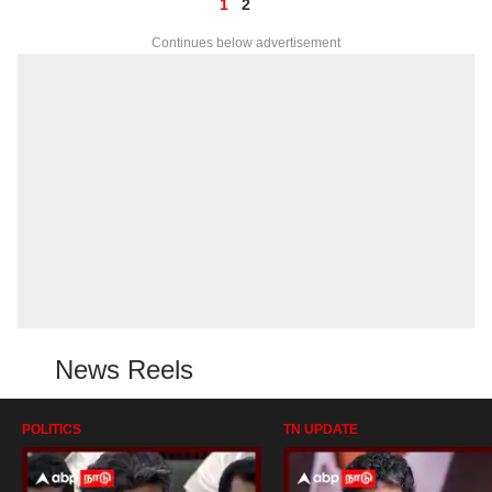
1
2
Continues below advertisement
News Reels
POLITICS
TN UPDATE