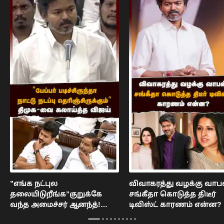
”எங்க நட்புல
விவாகரத்து வழக்கு வாப
தலையிடுறீங்க”குறுக்கே
சங்கீதா கொடுத்த திடீர்
வந்த அமைச்சர் ஆனந்த்!
டிவிஸ்ட் காரணம் என்ன? 
சிரித்த ஆதவ் அர்ஜூனா :
Vijay