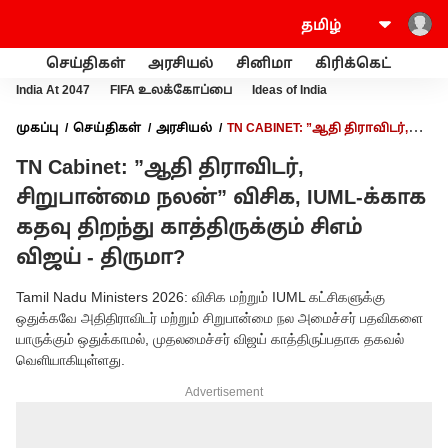
செய்திகள்
அரசியல்
சினிமா
கிரிக்கெட்
வணி
India At 2047
FIFA உலக்கோப்பை
Ideas of India
முகப்பு
செய்திகள்
அரசியல்
TN CABINET: ”ஆதி திராவிடர்,
சிறுபான்மை நலன்” விசிக, IUML-க்காக கதவு திறந்து
TN Cabinet: ”ஆதி திராவிடர்,
காத்திருக்கும் சிஎம் விஜய் - திருமா?
சிறுபான்மை நலன்” விசிக, IUML-க்காக
கதவு திறந்து காத்திருக்கும் சிஎம்
விஜய் - திருமா?
Tamil Nadu Ministers 2026: விசிக மற்றும் IUML கட்சிகளுக்கு
ஒதுக்கவே அதிதிராவிடர் மற்றும் சிறுபான்மை நல அமைச்சர் பதவிகளை
யாருக்கும் ஒதுக்காமல், முதலமைச்சர் விஜய் காத்திருப்பதாக தகவல்
வெளியாகியுள்ளது.
Advertisement