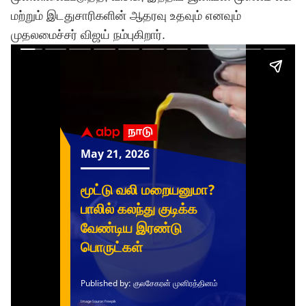
மற்றும் இடதுசாரிகளின் ஆதரவு உதவும் எனவும்
முதலமைச்சர்
விஜய்
நம்புகிறார்.