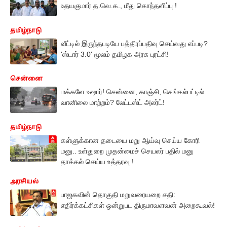
உதயகுமார் த.வெ.க., மீது கொந்தளிப்பு !
தமிழ்நாடு
வீட்டில் இருந்தபடியே பத்திரப்பதிவு செய்வது எப்படி?
'ஸ்டார் 3.0' மூலம் தமிழக அரசு புரட்சி!
சென்னை
மக்களே உஷார்! சென்னை, காஞ்சி, செங்கல்பட்டில்
வானிலை மாற்றம்? லேட்டஸ்ட் அலர்ட்!
தமிழ்நாடு
கள்ளுக்கான தடையை மறு ஆய்வு செய்ய கோரி
மனு.. உள்துறை முதன்மைச் செயலர் பதில் மனு
தாக்கல் செய்ய உத்தரவு !
அரசியல்
பாஜகவின் தொகுதி மறுவரையறை சதி:
எதிர்க்கட்சிகள் ஒன்றுபட திருமாவளவன் அறைகூவல்!