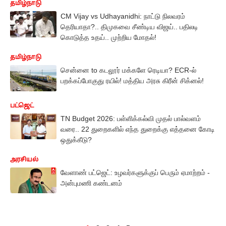
தமிழ்நாடு
CM Vijay vs Udhayanidhi: நாட்டு நிலவரம்
தெரியாதா?.. திமுகவை சீண்டிய விஜய்.. பதிலடி
கொடுத்த உதய்.. முற்றிய மோதல்!
தமிழ்நாடு
சென்னை to கடலூர் மக்களே ரெடியா? ECR-ல்
பறக்கப்போகுது ரயில்! மத்திய அரசு கிரீன் சிக்னல்!
பட்ஜெட்
TN Budget 2026: பள்ளிக்கல்வி முதல் பால்வளம்
வரை.. 22 துறைகளில் எந்த துறைக்கு எத்தனை கோடி
ஒதுக்கீடு?
அரசியல்
வேளாண் பட்ஜெட்: உழவர்களுக்குப் பெரும் ஏமாற்றம் -
அன்புமணி கண்டனம்