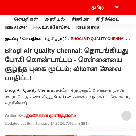
செய்திகள்
அரசியல்
சினிமா
கிரிக்கெட்
வணி
India At 2047
FIFA உலக்கோப்பை
Ideas of India
முகப்பு
செய்திகள்
தமிழ்நாடு
BHOGI AIR QUALITY CHENNAI:
தொடங்கியது போகி கொண்டாட்டம் - சென்னையை சூழ்ந்த புகை
Bhogi Air Quality Chennai: தொடங்கியது
மூட்டம்; விமான சேவை பாதிப்பு!
போகி கொண்டாட்டம் - சென்னையை
சூழ்ந்த புகை மூட்டம்; விமான சேவை
பாதிப்பு!
Bhogi Air Quality Chennai: தமிழ்நாடு முழுவதும் அதிகாலை முதலே
பழைய பொருட்களை எரித்து போகி பண்டிகையை உற்சாகமாக கொண்டாடி
வருகின்றனர்.
Written By :
குலசேகரன் முனிரத்தினம்
Updated at : Sun, January 14,2024, 7:05 am (IST)