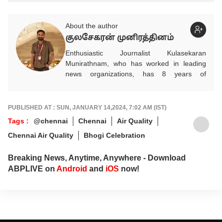
About the author
குலசேகரன் முனிரத்தினம்
Enthusiastic Journalist Kulasekaran
Munirathnam, who has worked in leading
news organizations, has 8 years of
experience in the media industry. He entered
the media industry on his own volition after
completing his studies in Mechanical
PUBLISHED AT : SUN, JANUARY 14,2024, 7:02 AM (IST)
Engineering. He researches and provides
Tags :
@chennai
Chennai
Air Quality
accurate and detailed updated news on
Chennai Air Quality
Bhogi Celebration
automobiles, which play a vital role in
people's daily commute, financial advice for
future savings, and infrastructure for
Breaking News, Anytime, Anywhere - Download
development. In addition, he brings
ABPLIVE on
Android
and
iOS
now!
information related to politics and
international events to the public through
news. He works as an Associate Producer
on the ABP NADU Tamil website.