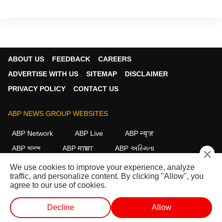
ABOUT US
FEEDBACK
CAREERS
ADVERTISE WITH US
SITEMAP
DISCLAIMER
PRIVACY POLICY
CONTACT US
ABP NEWS GROUP WEBSITES
ABP Network
ABP Live
ABP न्यूज़
ABP আনন্দ
ABP माझा
ABP અસ્મિતા
×
ABP Ganga
ABP ਸਾਂਝਾ
ABP நாடு
ABP దేశం
We use cookies to improve your experience, analyze
traffic, and personalize content. By clicking "Allow", you
FOLLOW US
agree to our use of cookies.
Decline
Allow