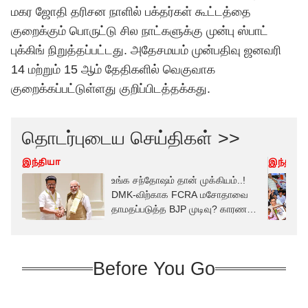
மகர ஜோதி தரிசன நாளில் பக்தர்கள் கூட்டத்தை
குறைக்கும் பொருட்டு சில நாட்களுக்கு முன்பு ஸ்பாட்
புக்கிங் நிறுத்தப்பட்டது. அதேசமயம் முன்பதிவு ஜனவரி
14 மற்றும் 15 ஆம் தேதிகளில் வெகுவாக
குறைக்கப்பட்டுள்ளது குறிப்பிடத்தக்கது.
தொடர்புடைய செய்திகள் >>
இந்தியா
இந்தியா
உங்க சந்தோஷம் தான் முக்கியம்..!
DMK-விற்காக FCRA மசோதாவை
தாமதப்படுத்த BJP முடிவு? காரணம்
என்ன?
Before You Go