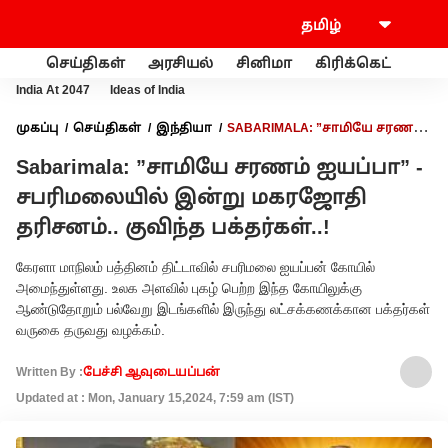
செய்திகள்
அரசியல்
சினிமா
கிரிக்கெட்
வணி
India At 2047
Ideas of India
முகப்பு
செய்திகள்
இந்தியா
SABARIMALA: ”சாமியே சரணம்
ஐயப்பா” - சபரிமலையில் இன்று மகரஜோதி தரிசனம்.. குவிந்த
Sabarimala: ”சாமியே சரணம் ஐயப்பா” -
பக்தர்கள்..!
சபரிமலையில் இன்று மகரஜோதி
தரிசனம்.. குவிந்த பக்தர்கள்..!
கேரளா மாநிலம் பத்தினம் திட்டாவில் சபரிமலை ஐயப்பன் கோயில்
அமைந்துள்ளது. உலக அளவில் புகழ் பெற்ற இந்த கோயிலுக்கு
ஆண்டுதோறும் பல்வேறு இடங்களில் இருந்து லட்சக்கணக்கான பக்தர்கள்
வருகை தருவது வழக்கம்.
Written By :
பேச்சி ஆவுடையப்பன்
Updated at : Mon, January 15,2024, 7:59 am (IST)