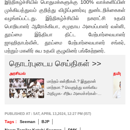
இந்நிகழ்ச்சியில் பொதுமக்களுக்கு 100% வாக்களிப்பின்
முக்கியத்துவம் குறித்து விழிப்புணர்வு துண்டறிக்கைகள்
வழங்கப்பட்டது. இந்நிகழ்ச்சியில் நகராட்சி உதவி
பொறியாளர் ஆரோக்கியா, சமுதாய அமைப்பாளர் வள்ளி,
தூய்மை இந்தியா திட்ட மேற்பார்வையாளர்
ஜாஹிதாபர்வீன், தூய்மை மேற்பார்வையாளர் சங்கர்,
மற்றும் மகளிர் சுய உதவி குழுவினர் பங்கேற்றனர்.
தொடர்புடைய செய்திகள் >>
அரசியல்
தமிழ்நாட
மாற்றம் என்றீர்கள்.? இதுதான்
மாற்றமா.? வெளுத்து வாங்கிய
அதிமுக- சீறிய அமைச்சர்கள்-
சட்டசபையில் காரசார விவாதம்
PUBLISHED AT : SAT, APRIL 13,2024, 12:27 PM (IST)
Tags :
Seeman
BJP
Naam Tamilar Katchi Seeman
DMK