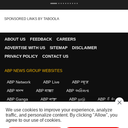
ஆன மார்க்கண்டேயன் : T
Assembly
SPONSORED LINKS BY TABOOLA
ABOUT US
FEEDBACK
CAREERS
ADVERTISE WITH US
SITEMAP
DISCLAIMER
PRIVACY POLICY
CONTACT US
ABP NEWS GROUP WEBSITES
ABP Network
ABP Live
ABP न्यूज़
ABP আনন্দ
ABP माझा
ABP અસ્મિતા
ABP Ganga
ABP ਸਾਂਝਾ
ABP நாடு
ABP దేశం
×
We use cookies to improve your experience, analyze
FOLLOW US
traffic, and personalize content. By clicking "Allow", you
agree to our use of cookies.