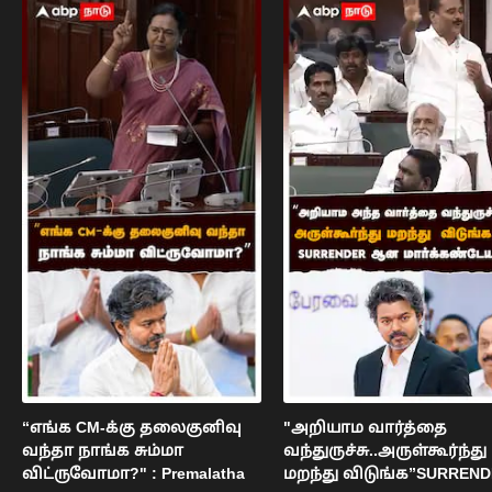
“எங்க CM-க்கு தலைகுனிவு
"அறியாம வார்த்தை
வந்தா நாங்க சும்மா
வந்துருச்சு..அருள்கூர்ந்து
விட்ருவோமா?" : Premalatha
மறந்து விடுங்க”SURREN