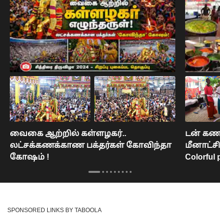
வைகை ஆற்றில் கள்ளழகர்..
டன் கணக
லட்சக்கணக்காண பக்தர்கள் கோவிந்தா
மீனாட்ச
கோஷம் !
Colorful p
SPONSORED LINKS BY TABOOLA