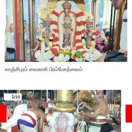
காஞ்சிபுரம் வைகாசி பிரம்மோத்ஸவம்
1
/10