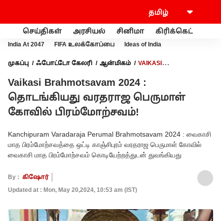
செய்திகள்
அரசியல்
சினிமா
கிரிக்கெட்
வணி
India At 2047
FIFA உலக்கோப்பை
Ideas of India
முகப்பு
ஃபோட்டோ கேலரி
ஆன்மிகம்
VAIKASI
BRAHMOTSAVAM 2024 : தொடங்கியது வரதராஜ பெருமாள்
Vaikasi Brahmotsavam 2024 :
கோவில் பிரம்மோற்சவம்!
தொடங்கியது வரதராஜ பெருமாள்
கோவில் பிரம்மோற்சவம்!
Kanchipuram Varadaraja Perumal Brahmotsavam 2024 : வைகாசி
மாத பிரம்மோற்சவத்தை ஒட்டி காஞ்சிபுரம் வரதராஜ பெருமாள் கோவில்
வைகாசி மாத பிரம்மோற்சவம் கொடியேற்றத்துடன் துவங்கியது
By :
கிஷோர்
Updated at : Mon, May 20,2024, 10:53 am (IST)