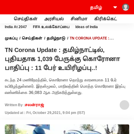
செய்திகள்
அரசியல்
சினிமா
கிரிக்கெட்
வணி
India At 2047
FIFA உலக்கோப்பை
Ideas of India
முகப்பு
செய்திகள்
தமிழ்நாடு
TN CORONA UPDATE :
தமிழ்நாட்டில், புதியதாக 1,039 பேருக்கு கொரோனா பாதிப்பு : 11
TN Corona Update : தமிழ்நாட்டில்,
பேர் உயிரிழப்பு..!
புதியதாக 1,039 பேருக்கு கொரோனா
பாதிப்பு : 11 பேர் உயிரிழப்பு..!
கடந்த 24 மணிநேரத்தில், கொரோனா தொற்று காரணமாக 11 பேர்
உயிரிழந்துள்ளனர். இதன்மூலம், மாநிலத்தின் மொத்த கொரோனா இறப்பு
எண்ணிக்கை 36,083 ஆக அதிகரித்துள்ளது.
Written By :
சலன்ராஜ்
Updated at : Fri, October 29,2021, 9:04 pm (IST)