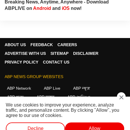
Breaking News, Anytime, Anywhere - Download
ABPLIVE on
Android
and
iOS
now!
ABOUT US
FEEDBACK
CAREERS
ADVERTISE WITH US
SITEMAP
DISCLAIMER
PRIVACY POLICY
CONTACT US
ABP NEWS GROUP WEBSITES
ABP Network
ABP Live
ABP न्यूज़
×
ABP আনন্দ
ABP माझा
ABP અસ્મિતા
We use cookies to improve your experience, analyze
ABP Ganga
ABP ਸਾਂਝਾ
ABP நாடு
ABP దేశం
traffic, and personalize content. By clicking "Allow", you
agree to our use of cookies.
FOLLOW US
Decline
Allow