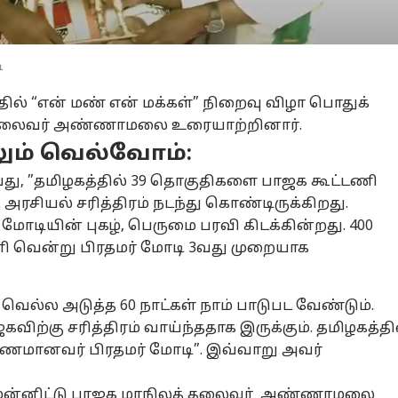
ி
த்தில் “என் மண் என் மக்கள்” நிறைவு விழா பொதுக்
க தலைவர் அண்ணாமலை உரையாற்றினார்.
ும் வெல்வோம்:
ு, ”தமிழகத்தில் 39 தொகுதிகளை பாஜக கூட்டணி
 அரசியல் சரித்திரம் நடந்து கொண்டிருக்கிறது.
 மோடியின் புகழ், பெருமை பரவி கிடக்கின்றது. 400
ி வென்று பிரதமர் மோடி 3வது முறையாக
ல்ல அடுத்த 60 நாட்கள் நாம் பாடுபட வேண்டும்.
னல் கார்னர்
கவிற்கு சரித்திரம் வாய்ந்ததாக இருக்கும். தமிழகத்தி
ரணமானவர் பிரதமர் மோடி”. இவ்வாறு அவர்
க்கிய கட்டுரைகள்
டாப் ரீல்ஸ்
முன்னிட்டு பாஜக மாநிலத் தலைவர் அண்ணாமலை