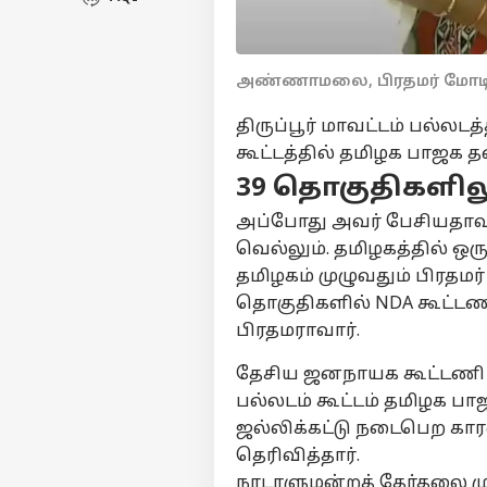
அண்ணாமலை, பிரதமர் மோட
திருப்பூர் மாவட்டம் பல்லட
கூட்டத்தில் தமிழக பாஜ
39 தொகுதிகளில
அப்போது அவர் பேசியதாவத
வெல்லும். தமிழகத்தில் ஒரு
தமிழகம் முழுவதும் பிரதமர்
தொகுதிகளில் NDA கூட்டண
பிரதமராவார்.
தேசிய ஜனநாயக கூட்டணி வெ
பர்ச
பல்லடம் கூட்டம் தமிழக பாஜ
ஜல்லிக்கட்டு நடைபெற கா
மு
தெரிவித்தார்.
Hello Guest
நாடாளுமன்றத் தேர்தலை 