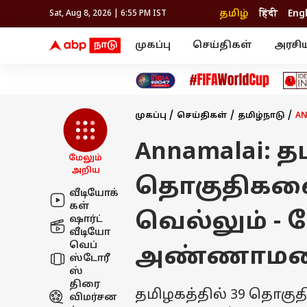
தமிழ்
हिंदी
Eng
Sat, Aug 8, 2026 | 6:55 PM IST
முகப்பு
செய்திகள்
அரசி
செய்திகள்
கல்வி
வெப
தஞ்சாவூர்
தமிழ்நாடு
பிக் பாஸ் தமிழ்
அரசியல்
திரை விமர்சனம்
நெல்லை
சென்னை
தொலைக்காட்சி
லைப்ஸ்டைல்
தொழ
கோவை
வேலூர்
முகப்பு
செய்திகள்
தமிழ்நாடு
AN
மதுரை
உணவு
காஞ்சிபுரம்
சேலம்
திருச்சி
செங்கல்பட்டு
இந்தியா
Annamalai: த
உலகம்
திருவண்ணாமலை
மேலும்
மயிலாடுதுறை
அறிய
தொகுதிகளைய
வீடியோக்
கள்
வெல்லும் - 
ஷார்ட்
வீடியோ
வெப்
அண்ணாமலை
ஸ்டோரீ
ஸ்
திரை
தமிழகத்தில் 39 தொகு
விமர்சன