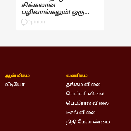
சிக்கலான
பழிவாங்கலும்! ஒரு
பார்வை
Opinion
ஆன்மிகம்
வணிகம்
வீடியோ
தங்கம் விலை
வெள்ளி விலை
பெட்ரோல் விலை
டீசல் விலை
நிதி மேலாண்மை