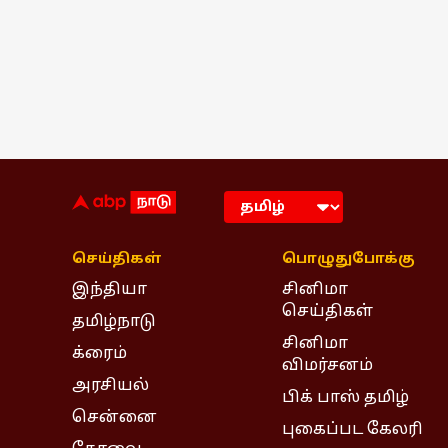
செய்திகள்
பொழுதுபோக்கு
இந்தியா
சினிமா
செய்திகள்
தமிழ்நாடு
சினிமா
க்ரைம்
விமர்சனம்
அரசியல்
பிக் பாஸ் தமிழ்
சென்னை
புகைப்பட கேலரி