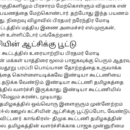
சியல்
அரசியல்
அரசியல்
ட்ர
ொகுதிகளிலும் பிரசாரம் மேற்கொள்ளும் விதமாக என்
ரை பயணத்தை மேற்கொண்டார். தற்போது இந்த பயணம்
து. நிறைவு விழாவில் பிரதமர் நரேந்திர மோடி
ட்டத்தில் மத்திய இணை அமைச்சர் எல்.முருகன்,
ள் உள்ளிட்டோர் பங்கேற்றனர்.
ருக்கெடுக்காத
‘என்னாச்சு,
காங்., ஷாக்.. ”4 பேர்
7 
ிரி..! பொங்கிய
என்னாச்சு CM சார்
நீக்கம், 3 பேர்
மு
யின் ஆட்சிக்கு பூட்டு
முக, விவசாய
லைவாய்ப்பு
என்னாச்சு..’
ஆட்டோ
இலாகா மாற்றம்,
அரசியல்
சி
கல
ட்டத்தில் உரையாற்றிய பிரதமர் மோடி
ரோதி விஜய் -
தஞ்சையில் தவெக
புதுசா 3 பேர்” CM
அட
K தலைவர்
அரசுக்கு எதிராக
விஜய்
முத
் மக்கள் யாத்திரை மூலம் பாஜகவுக்கு பெரும் ஆதரவ
ாலின் காட்டம்
களத்தில் இறங்கிய
அமைச்சரவை
நை
ு அவதூறு பரப்பி பொய்யான தோற்றத்தை உருவாக்க
உதயநிதி..!
மாற்றம் அப்டேட்
பொ
ிழகத்தை கொள்ளையடிக்கவே இண்டியா கூட்டணியை
 தடுக்க வேண்டும். இண்டியா கூட்டணி தமிழகத்தை
்திரிய
நெக்ஸான் தான்
"கொத்தூஸ் ஐடி
IIT
த்யாலயா
வேண்டுமென
விங் கவனத்திற்கு"
மா
த்தில் வளர்ச்சி இருக்காது. இண்டியா கூட்டணியில்
்ளியில்
அடம் பிடிக்காதிங்க
திமுகவிற்கு
ஆண
ேலும் சுரண்ட முடியாது.
ிரியர் வேலை:
- அம்சங்கள்,
டேட்டாக்களுடன்
ரூ.
ல் தமிழகத்தில் ஒவ்வொரு இளைஞரும் முன்னேற்றம்
ர்காணல்
மைலேஜ்- டஃப்
பதிலடி கொடுத்த
உத
டுமே-
கொடுக்கும் மூன்று
தவெக..! எது
ஐஐ
4-ல் ஊழல் கட்சியின் ஆட்சிக்கு பூட்டுப்போட வேண்டும
ந்துகொள்வது
SUV-க்கள்
உண்மை?
அழ
 விட்டனர். காங்கிரஸ்- திமுக கூட்டணி தமிழகத்தின்
படி?
வி
லை. தமிழகத்தின் வளர்ச்சிக்காக பாஜக முன்னுரிமை
தகு