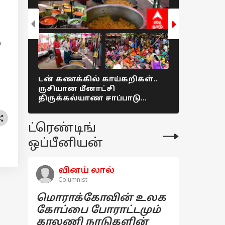
்
டன் கணக்கில் காய்கறிகள்..
தமிழகம் மு
ருசியான மீனாட்சி
31ஆம் தேத
திருக்கல்யாண சாப்பாடு
கடைகளை ம
Colorful picture !
மதுப்பிரிய
நியூஸ்
ட்ரெண்டிங்
ஒப்பீனியன்
வினய் லால்
Columnist
மொராக்கோவின் உலக
கோப்பை போராட்டமும்
காலணி நாடுகளின்