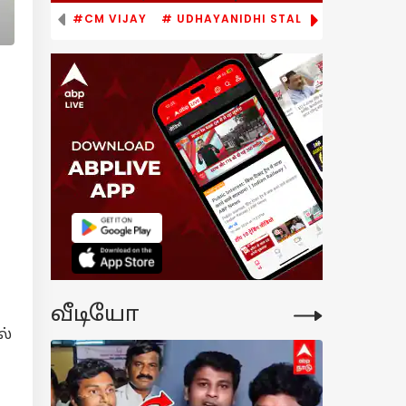
#CM VIJAY
# UDHAYANIDHI STALIN
# TVK
வீடியோ
ல்