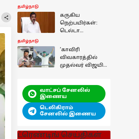
மேம்பாலம்!
அங்கீகரிக்கப்பட்ட
தமிழ்நாடு
சங்கம்!
கருகிய
நெற்பயிர்கள்:
டெல்டா
விவசாயிகளுக்கு
தமிழ்நாடு
ரூ.25,000 இழப்பீடு
’காவிரி
வழங்க எடப்பாடி
விவகாரத்தில்
வலியுறுத்தல்
முதல்வர் விஜயின்
நிலைபாடு என்ன?’
பாஜக துணைத்
தலைவர் சரமாரி
வாட்சப் சேனலில்
கேள்வி..!
இணைய
டெலிகிராம்
சேனலில் இணைய
ட்ரெண்டிங் செய்திகள்