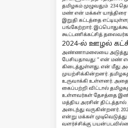
அர
தமிழகம் முழுவதும் 234 த
எங்களிடம்
விளம்பரம் செய்ய
மண் என் மக்கள் யாத்தி
இறுதி கட்டத்தை எட்டியுள்ள
சுயவிவரம்
பங்கேற்றார். இப்பொதுக்கூ
வேலைவாய்ப்புகள்
கூட்டணிக்கட்சித் தலைவர்க
பெ
தொடர்புகொள்ள
காவ
2024-ல் ஊழல் கட்சி
கருத்துக்கேட்பு
தி
வே
அண்ணாமலையை அடுத்து கூ
வி
தனியுரிமை
DM
கொள்கை
பேசியதாவது: “ என் மண் என
ஸ்ட
கிடைத்துள்ளது. என் மீத
முயற்சிக்கின்றனர். தம
உருவாக்கி உள்ளனர். அதை
கேந
வி
கைப்பற்றி விட்டால் தமிழக
LOGIN
பள
உள்ளவர்கள் தேசத்தை இனிம
ஆச
மத்திய அரசின் திட்டத்தா
நே
மட்
அடைந்து வருகின்றனர். 202
கல
என்று மக்கள் முடிவெடுத்து
எப்
வளர்ச்சிக்கு பயன்படவில்