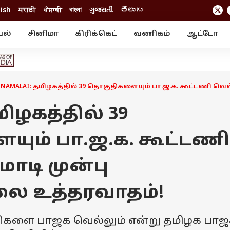
lish
मराठी
ਪੰਜਾਬੀ
বাংলা
ગુજરાતી
తెలుగు
யல்
சினிமா
கிரிக்கெட்
வணிகம்
ஆட்டோ
் ஸ்டோரீஸ்
வேலைவாய்ப்பு
க்ரைம்
ில்நுட்பம்
வீடியோ
ஃபோட்டோ கேல
NAMALAI: தமிழகத்தில் 39 தொகுதிகளையும் பா.ஜ.க. கூட்டணி வ
மிழகத்தில் 39
ும் பா.ஜ.க. கூட்டணி
மோடி முன்பு
 உத்தரவாதம்!
திகளை பாஜக வெல்லும் என்று தமிழக பா