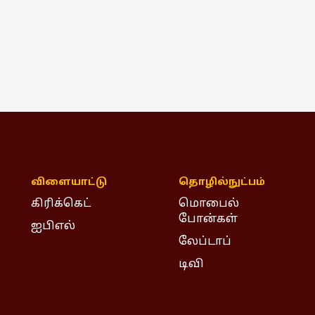
விளையாட்டு
தொழில்நுட்பம்
கிரிக்கெட்
மொபைல்
போன்கள்
ஐபிஎல்
லேப்டாப்
டிவி