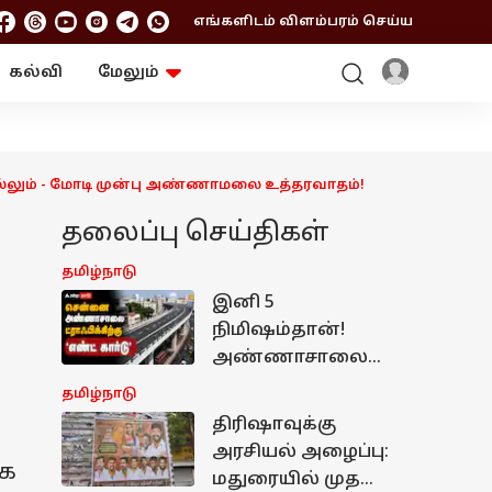
எங்களிடம் விளம்பரம் செய்ய
கல்வி
மேலும்
ஆன்மிகம்
ஆட்டோ
ரி
ட்ரெண்டிங்
சுற்றுலா
ெல்லும் - மோடி முன்பு அண்ணாமலை உத்தரவாதம்!
தலைப்பு செய்திகள்
தமிழ்நாடு
இனி 5
நிமிஷம்தான்!
அண்ணாசாலை
ட்ராஃபிக்கிற்கு
தமிழ்நாடு
எண்ட் கார்டு!
திரிஷாவுக்கு
நவம்பரில்
அரசியல் அழைப்பு:
திறக்கப்படும்
ஜக
மதுரையில் முதல்