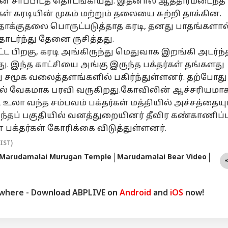
ேனை சாப்பிடத் தொடங்கியது. இதனால் ஆத்திரமடைந்த
் கரடியின் முகம் மற்றும் தலையை சுற்றி தாக்கின.
் தாக்குதலை பொருட்படுத்தாத கரடி, தனது பாதங்களால
ொடர்ந்து தேனை ருசித்தது.
்ட பிறகு, கரடி அங்கிருந்து மெதுவாக இறங்கி அடர்ந்
றது. இந்த காட்சியை அங்கு இருந்த பக்தர்கள் தங்களது
 சமூக வலைத்தளங்களில் பகிர்ந்துள்ளனர். தற்போது
் வேகமாக பரவி வருகிறது.கோவிலின் ஆச்சரியமா
டி உலா வந்த சம்பவம் பக்தர்கள் மத்தியில் அச்சத்தையு
அந்தப் பகுதியில் வனத்துறையினர் தீவிர கண்காணிப்ப
க்தர்கள் கோரிக்கை விடுத்துள்ளனர்.
(IST)
Marudamalai Murugan Temple
Marudamalai Bear Video
ywhere - Download ABPLIVE on
Android
and
iOS
now!