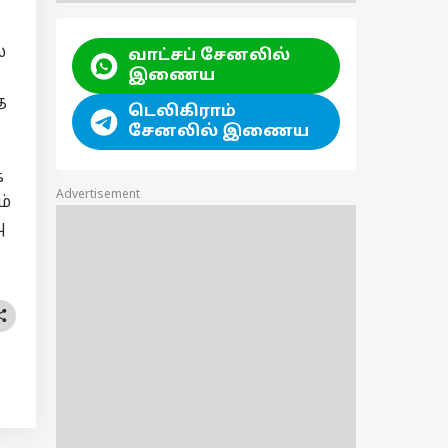
்
வாட்சப் சேனலில்
இணைய
த
டெலிகிராம்
சேனலில் இணைய
க
Advertisement
ம்
ு