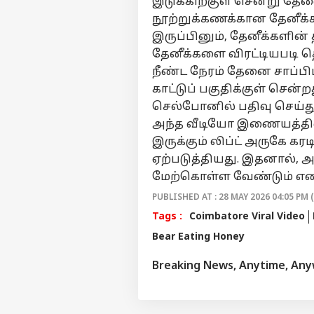
இடுக்கிற்குள் சென்று த
நூற்றுக்கணக்கான தேனீக்கள
இருப்பினும், தேனீக்களின
தேனீக்களை விரட்டியபடி த
நீண்ட நேரம் தேனை சாப்பிட
காட்டுப் பகுதிக்குள் சென்
செல்போனில் பதிவு செய்து
அந்த வீடியோ இணையத்தில
இருக்கும் லிப்ட் அருகே கர
ஏற்படுத்தியது. இதனால், 
மேற்கொள்ள வேண்டும் என ப
PUBLISHED AT : 28 MAY 2026 04:05 PM 
Tags :
Coimbatore Viral Video
Bear Eating Honey
Breaking News, Anytime, An