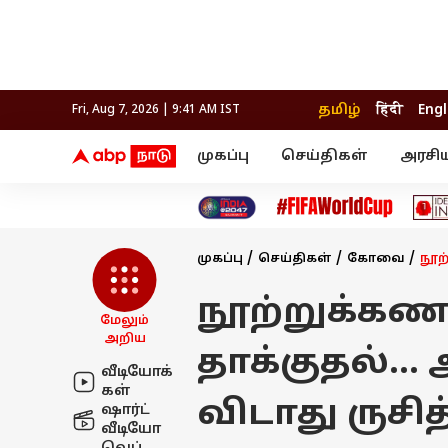
தமிழ்
हिंदी
Engl
Fri, Aug 7, 2026 | 9:41 AM IST
முகப்பு
செய்திகள்
அரசி
செய்திகள்
கல்வி
வெப
தஞ்சாவூர்
தமிழ்நாடு
பிக் பாஸ் தமிழ்
அரசியல்
திரை விமர்சனம்
நெல்லை
சென்னை
தொலைக்காட்சி
லைப்ஸ்டைல்
தொழ
கோவை
வேலூர்
முகப்பு
செய்திகள்
கோவை
நூற
மதுரை
உணவு
காஞ்சிபுரம்
சேலம்
திருச்சி
செங்கல்பட்டு
இந்தியா
நூற்றுக்கண
உலகம்
திருவண்ணாமலை
மேலும்
மயிலாடுதுறை
அறிய
தாக்குதல்
வீடியோக்
கள்
விடாது ருசித்
ஷார்ட்
வீடியோ