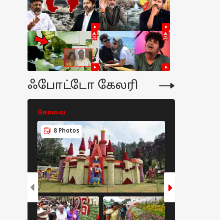
ஃபோட்டோ கேலரி
கோவை
கோவை
8 Photos
10 Photo