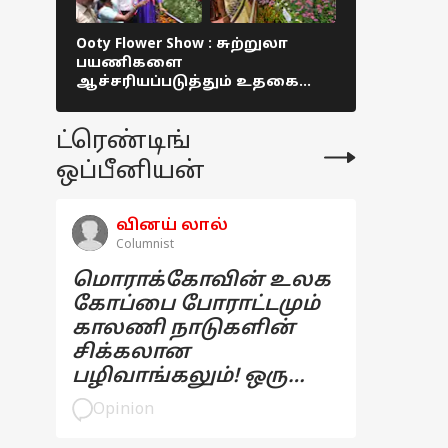
Ooty Flower Show : சுற்றுலா
Lok Sabha E
பயணிகளை
வெள்ளத்தில்
ஆச்சரியப்படுத்தும் உதகை
கூட்டணி பொ
மலர் கண்காட்சி!
கோவையி
தொண்டர்
ட்ரெண்டிங்
ஒப்பீனியன்
வினய் லால்
Columnist
மொராக்கோவின் உலக
கோப்பை போராட்டமும்
காலணி நாடுகளின்
சிக்கலான
பழிவாங்கலும்! ஒரு
பார்வை
Opinion