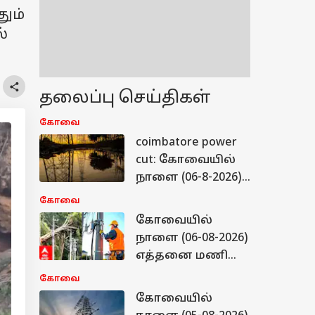
ும்
்
தலைப்பு செய்திகள்
கோவை
coimbatore power
cut: கோவையில்
நாளை (06-8-2026)
எங்கெல்லாம்
கோவை
கரண்ட்
கோவையில்
இருக்காது? -
நாளை (06-08-2026)
உங்கள் பகுதி
எத்தனை மணி
லிஸ்ட்டில்
நேரம் மின் தடை?
கோவை
உள்ளதா? உடனே
மின்வாரியம்
கோவையில்
பாருங்கள்!
அறிக்கை