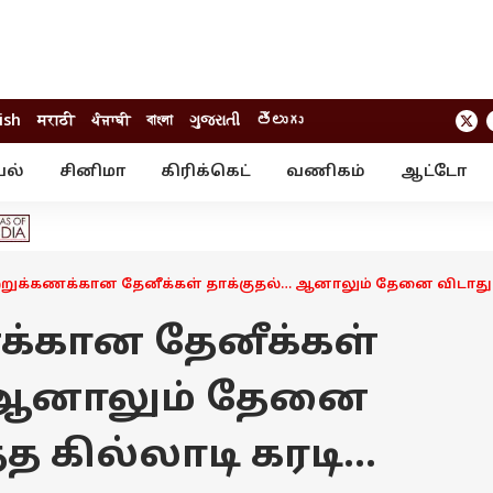
ish
मराठी
ਪੰਜਾਬੀ
বাংলা
ગુજરાતી
తెలుగు
யல்
சினிமா
கிரிக்கெட்
வணிகம்
ஆட்டோ
் ஸ்டோரீஸ்
வேலைவாய்ப்பு
க்ரைம்
ில்நுட்பம்
வீடியோ
ஃபோட்டோ கேல
்றுக்கணக்கான தேனீக்கள் தாக்குதல்… ஆனாலும் தேனை விடாது ருசி
க்கான தேனீக்கள்
… ஆனாலும் தேனை
த கில்லாடி கரடி...