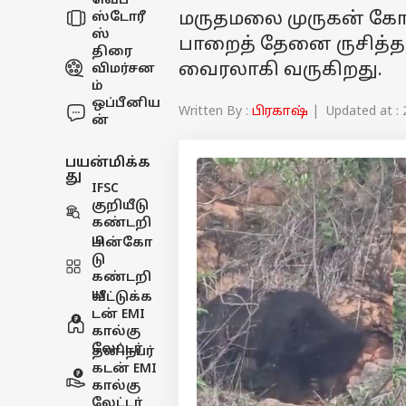
வெப்
மருதமலை முருகன் கோவி
ஸ்டோரீ
ஸ்
பாறைத் தேனை ருசித்த
திரை
வைரலாகி வருகிறது.
விமர்சன
ம்
ஒப்பீனிய
Written By :
பிரகாஷ்
| Updated at : 
ன்
பயன்மிக்க
து
IFSC
குறியீடு
கண்டறி
ய
பின்கோ
டு
கண்டறி
ய
வீட்டுக்க
டன் EMI
கால்கு
லேட்டர்
தனிநபர்
கடன் EMI
கால்கு
லேட்டர்