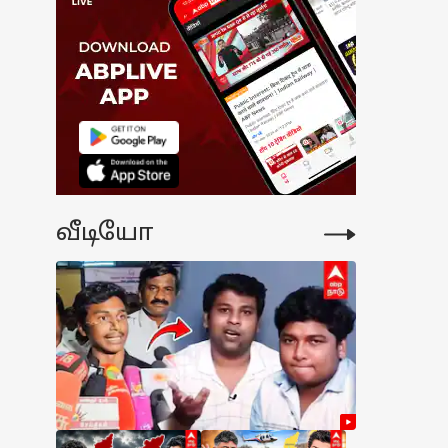
்க, ஐபோன் 17
ரோ மேக்ஸ்ல
17,000
்ளுபடிங்க.!
ருமையான
ய்ப்ப
்றாதீங்க; எங்க
ங்குறது.?
வீடியோ