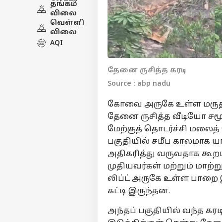
தங்கம்
விலை
வெள்ளி
விலை
AQI
தேனை ருசித்த கரடி
Source : abp nadu
கோவை அருகே உள்ள மருதம
தேனை ருசித்த வீடியோ ச
மேற்குத் தொடர்ச்சி மலை
பகுதியில் சமீப காலமாக ய
அதிகரித்து வருவதாக கூறப
முதியவர்கள் மற்றும் மாற
லிப்ட் அருகே உள்ள பாறை 
கட்டி இருந்தன.
அந்தப் பகுதியில் வந்த க