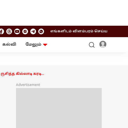
எங்களிடம் விளம்பரம் செய்ய
கல்வி
மேலும்
ஆன்மிகம்
ஆட்டோ
ரி
ட்ரெண்டிங்
சுற்றுலா
த்த கில்லாடி கரடி...
Advertisement