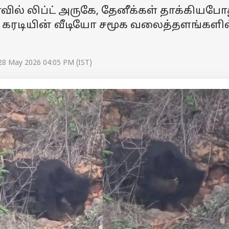
ல் லிப்ட் அருகே, தேனீக்கள் தாக்கியபோத
 கரடியின் வீடியோ சமூக வலைத்தளங்களில
28 May 2026 04:05 PM (IST)