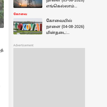
நாளை (05-08-2026)
எங்கெல்லாம்
கரண்ட் கட் ஆகும் -
கோவை
மின்வாரியம்
கோவையில்
வெளியிட்ட லிஸ்ட்
நாளை (04-08-2026)
மின்தடை:
எந்தெந்த
பகுதிகளில்
Advertisement
த்
கரண்ட் கட்? லிஸ்ட்
இதோ
ு