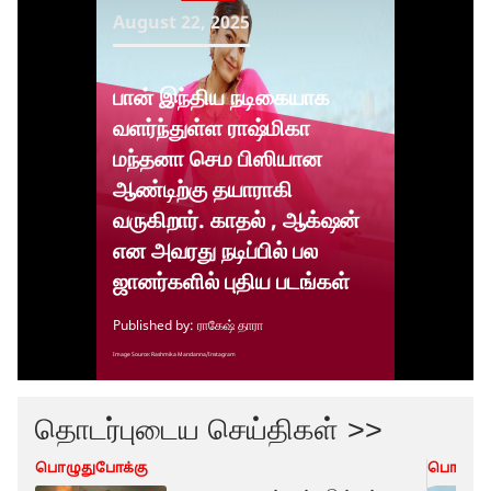
தொடர்புடைய செய்திகள் >>
பொழுதுபோக்கு
பொழுது