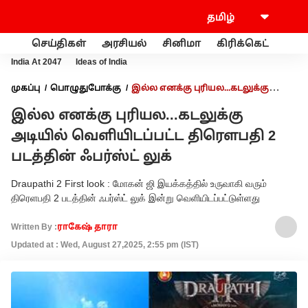
செய்திகள்
அரசியல்
சினிமா
கிரிக்கெட்
வணி
India At 2047
Ideas of India
முகப்பு
பொழுதுபோக்கு
இல்ல எனக்கு புரியல...கடலுக்கு
அடியில் வெளியிடப்பட்ட திரெளபதி 2 படத்தின் ஃபர்ஸ்ட் லுக்
இல்ல எனக்கு புரியல...கடலுக்கு
அடியில் வெளியிடப்பட்ட திரெளபதி 2
படத்தின் ஃபர்ஸ்ட் லுக்
Draupathi 2 First look : மோகன் ஜி இயக்கத்தில் உருவாகி வரும்
திரெளபதி 2 படத்தின் ஃபர்ஸ்ட் லுக் இன்று வெளியிடப்பட்டுள்ளது
Written By :
ராகேஷ் தாரா
Updated at : Wed, August 27,2025, 2:55 pm (IST)