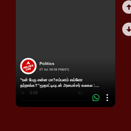
Politics
07 Jul, 09:58 PM(IST)
''உன் பேரு என்ன மா?சம்பளம் எவ்ளோ
தர்றாங்க?’’மூதாட்டியுடன் அமைச்சர் கலகல :
பென்ஸ்
Minister Anand Visit