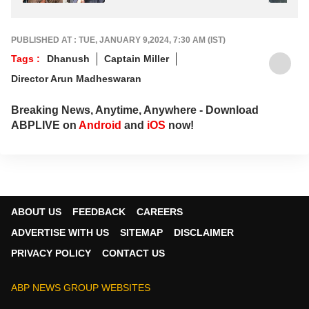
PUBLISHED AT : TUE, JANUARY 9,2024, 7:30 AM (IST)
Tags :
Dhanush
Captain Miller
Director Arun Madheswaran
Breaking News, Anytime, Anywhere - Download
ABPLIVE on
Android
and
iOS
now!
ABOUT US
FEEDBACK
CAREERS
ADVERTISE WITH US
SITEMAP
DISCLAIMER
PRIVACY POLICY
CONTACT US
ABP NEWS GROUP WEBSITES