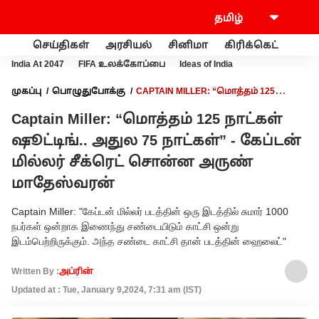
செய்திகள்
அரசியல்
சினிமா
கிரிக்கெட்
வணி
India At 2047
FIFA உலக்கோப்பை
Ideas of India
முகப்பு
பொழுதுபோக்கு
CAPTAIN MILLER: “மொத்தம் 125
நாட்கள் ஷூட்டிங்.. அதுல 75 நாட்கள்” - கேப்டன் மில்லர் சீக்ரெட்
Captain Miller: “மொத்தம் 125 நாட்கள்
சொன்ன அருண் மாதேஸ்வரன்
ஷூட்டிங்.. அதுல 75 நாட்கள்” - கேப்டன்
மில்லர் சீக்ரெட் சொன்ன அருண்
மாதேஸ்வரன்
Captain Miller: "கேப்டன் மில்லர் படத்தின் ஒரு இடத்தில் சுமார் 1000
நபர்கள் ஒன்றாக இணைந்து சண்டையிடும் காட்சி ஒன்று
இடம்பெற்றிருக்கும். அந்த சண்டை காட்சி தான் படத்தின் ஹைலைட்"
Written By :
அப்ரின்
Updated at : Tue, January 9,2024, 7:31 am (IST)