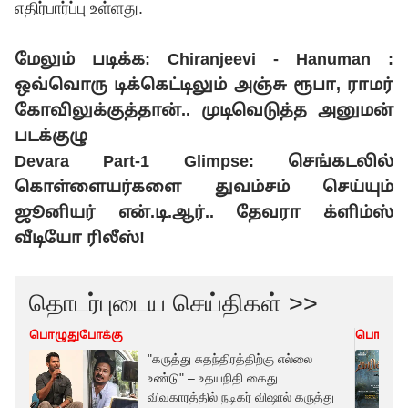
எதிர்பார்ப்பு உள்ளது.
மேலும் படிக்க:
Chiranjeevi - Hanuman :
ஒவ்வொரு டிக்கெட்டிலும் அஞ்சு ரூபா, ராமர்
கோவிலுக்குத்தான்.. முடிவெடுத்த அனுமன்
படக்குழு
Devara Part-1 Glimpse: செங்கடலில்
கொள்ளையர்களை துவம்சம் செய்யும்
ஜூனியர் என்.டி.ஆர்.. தேவரா க்ளிம்ஸ்
வீடியோ ரிலீஸ்!
தொடர்புடைய செய்திகள் >>
பொழுதுபோக்கு
பொழுது
"கருத்து சுதந்திரத்திற்கு எல்லை
உண்டு" – உதயநிதி கைது
விவகாரத்தில் நடிகர் விஷால் கருத்து