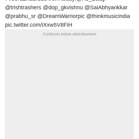
@trishtrashers
@dop_gkvishnu
@SaiAbhyankkar
@prabhu_sr
@DreamWarriorpic
@thinkmusicindia
pic.twitter.com/iXxw5V8FiH
Continues below advertisement