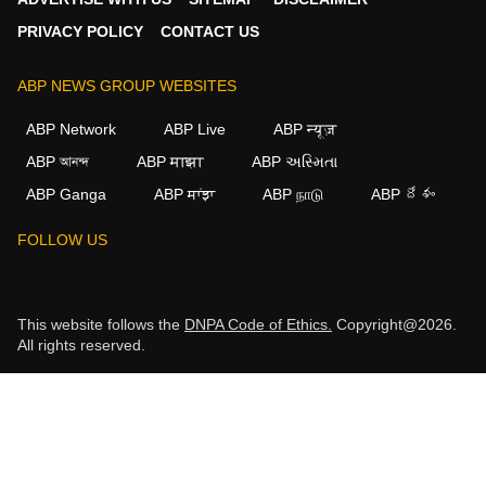
PRIVACY POLICY
CONTACT US
ABP NEWS GROUP WEBSITES
ABP Network
ABP Live
ABP न्यूज़
ABP আনন্দ
ABP माझा
ABP અસ્મિતા
ABP Ganga
ABP ਸਾਂਝਾ
ABP நாடு
ABP దేశం
FOLLOW US
This website follows the
DNPA Code of Ethics.
Copyright@2026.
All rights reserved.