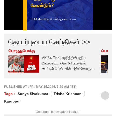
தொடர்புடைய செய்திகள் >>
பொழுதுபோக்கு
பொழுது
AK 64 Title: அஜித்தின் புதிய
அவதாரம்... ஏகே 64 படத்தின்
டைட்டில் டேர்டெவில் - இன்னொரு
மங்காத்தாவா?
PUBLISHED AT : FRI, MAY 15,2026, 7:20 AM (IST)
Tags :
Suriya Sivakumar
Trisha Krishnan
Karuppu
Continues below advertisement