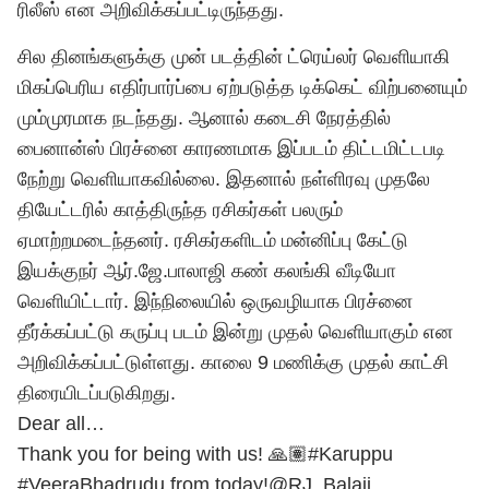
ரிலீஸ் என அறிவிக்கப்பட்டிருந்தது.
சில தினங்களுக்கு முன் படத்தின் ட்ரெய்லர் வெளியாகி
மிகப்பெரிய எதிர்பார்ப்பை ஏற்படுத்த டிக்கெட் விற்பனையும்
மும்முரமாக நடந்தது. ஆனால் கடைசி நேரத்தில்
பைனான்ஸ் பிரச்னை காரணமாக இப்படம் திட்டமிட்டபடி
நேற்று வெளியாகவில்லை. இதனால் நள்ளிரவு முதலே
தியேட்டரில் காத்திருந்த ரசிகர்கள் பலரும்
ஏமாற்றமடைந்தனர். ரசிகர்களிடம் மன்னிப்பு கேட்டு
இயக்குநர் ஆர்.ஜே.பாலாஜி கண் கலங்கி வீடியோ
வெளியிட்டார். இந்நிலையில் ஒருவழியாக பிரச்னை
தீர்க்கப்பட்டு கருப்பு படம் இன்று முதல் வெளியாகும் என
அறிவிக்கப்பட்டுள்ளது. காலை 9 மணிக்கு முதல் காட்சி
திரையிடப்படுகிறது.
Dear all…
Thank you for being with us! 🙏🏽
#Karuppu
#VeeraBhadrudu
from today!
@RJ_Balaji