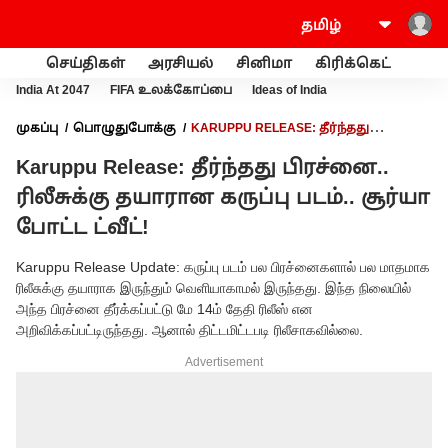
செய்திகள்
அரசியல்
சினிமா
கிரிக்கெட்
வணி
India At 2047
FIFA உலக்கோப்பை
Ideas of India
முகப்பு
பொழுதுபோக்கு
KARUPPU RELEASE: தீர்ந்தது
பிரச்னை.. ரிலீசுக்கு தயாரான கருப்பு படம்.. சூர்யா போட்ட ட்வீட்!
Karuppu Release: தீர்ந்தது பிரச்னை..
ரிலீசுக்கு தயாரான கருப்பு படம்.. சூர்யா
போட்ட ட்வீட்!
Karuppu Release Update: கருப்பு படம் பல பிரச்னைகளால் பல மாதமாக
ரிலீசுக்கு தயாராக இருந்தும் வெளியாகாமல் இருந்தது. இந்த நிலையில்
அந்த பிரச்னை தீர்க்கப்பட்டு மே 14ம் தேதி ரிலீஸ் என
அறிவிக்கப்பட்டிருந்தது. ஆனால் திட்டமிட்டபடி ரிலீசாகவில்லை.
Advertisement