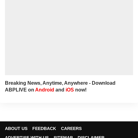
Breaking News, Anytime, Anywhere - Download
ABPLIVE on
Android
and
iOS
now!
ABOUT US
FEEDBACK
CAREERS
ADVERTISE WITH US
SITEMAP
DISCLAIMER