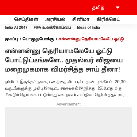
செய்திகள்
அரசியல்
சினிமா
கிரிக்கெட்
வணி
India At 2047
FIFA உலக்கோப்பை
Ideas of India
முகப்பு
பொழுதுபோக்கு
என்னன்னு தெரியாமலேயே ஓட்டு
போட்டுட்டீங்களே.. முதல்வர் விஜயை மறைமுகமாக விமர்சித்த
என்னன்னு தெரியாமலேயே ஓட்டு
சாய் தீனா!
போட்டுட்டீங்களே.. முதல்வர் விஜயை
மறைமுகமாக விமர்சித்த சாய் தீனா!
நம்மிடம் இருக்கும் நகை, பணத்தை விட படிப்பு தான் முக்கியம். 20,30
வருடங்களுக்கு முன்பு இரவுபாட சாலைகள் இருந்தது. இப்போது அது
மீண்டும் தொடங்கப்பட்டுள்ளது என நடிகர் சாய்தீனா தெரிவித்துள்ளார்.
Advertisement