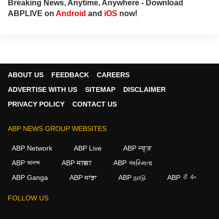
Breaking News, Anytime, Anywhere - Download
ABPLIVE on
Android
and
iOS
now!
ABOUT US
FEEDBACK
CAREERS
ADVERTISE WITH US
SITEMAP
DISCLAIMER
PRIVACY POLICY
CONTACT US
ABP NEWS GROUP WEBSITES
ABP Network
ABP Live
ABP न्यूज़
ABP আনন্দ
ABP माझा
ABP અસ્મિતા
ABP Ganga
ABP ਸਾਂਝਾ
ABP நாடு
ABP దేశం
FOLLOW US