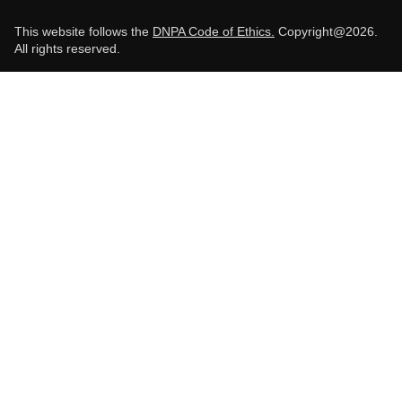
This website follows the
DNPA Code of Ethics.
Copyright@2026.
All rights reserved.