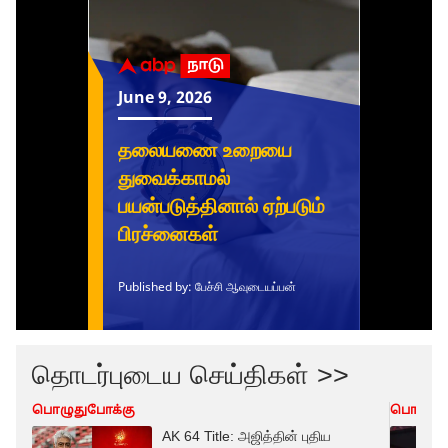
தொடர்புடைய செய்திகள் >>
பொழுதுபோக்கு
பொழுது
AK 64 Title: அஜித்தின் புதிய