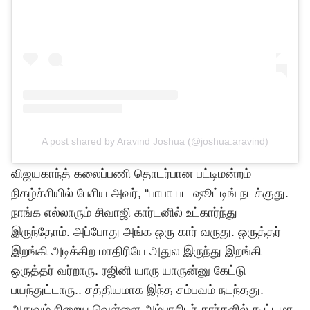
A post shared by Aravind Joshua (@joshua.aravind)
விஜயகாந்த் கலைப்பணி தொடர்பான பட்டிமன்றம்
நிகழ்ச்சியில் பேசிய அவர், “பாபா பட ஷூட்டிங் நடக்குது.
நாங்க எல்லாரும் சிவாஜி கார்டனில் உட்கார்ந்து
இருந்தோம். அப்போது அங்க ஒரு கார் வருது. ஒருத்தர்
இறங்கி அடிக்கிற மாதிரியே அதுல இருந்து இறங்கி
ஒருத்தர் வர்றாரு. ரஜினி யாரு யாருன்னு கேட்டு
பயந்துட்டாரு.. சத்தியமாக இந்த சம்பவம் நடந்தது.
அதுவும் நிறைய வெள்ளை அம்பாசிடர் கார்களில் கூட்டமா