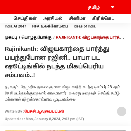
செய்திகள்
அரசியல்
சினிமா
கிரிக்கெட்
வணி
India At 2047
FIFA உலக்கோப்பை
Ideas of India
முகப்பு
பொழுதுபோக்கு
RAJINIKANTH: விஜயகாந்தை பார்த்து
பயந்துபோன ரஜினி.. பாபா பட ஷூட்டிங்கில் நடந்த மிகப்பெரிய
Rajinikanth: விஜயகாந்தை பார்த்து
சம்பவம்..!
பயந்துபோன ரஜினி.. பாபா பட
ஷூட்டிங்கில் நடந்த மிகப்பெரிய
சம்பவம்..!
நடிகரும், தேமுதிக தலைவருமான விஜயகாந்த் கடந்த டிசம்பர் 28 ஆம்
தேதி உடல்நலக்குறைவால் காலமானார். அவரது மறைவுச் செய்தி தமிழ்
மக்களால் ஏற்றுக்கொள்ளவே முடியவில்லை.
Written By :
பேச்சி ஆவுடையப்பன்
Updated at : Mon, January 8,2024, 2:03 pm (IST)