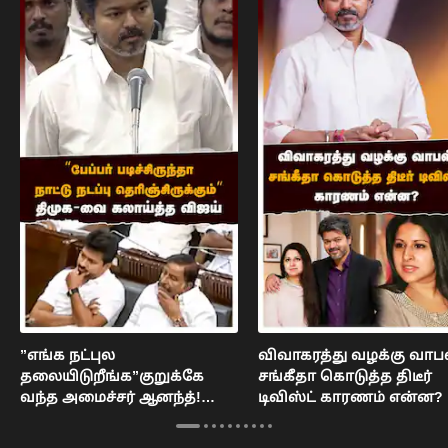
”எங்க நட்புல
விவாகரத்து வழக்கு வாப
தலையிடுறீங்க”குறுக்கே
சங்கீதா கொடுத்த திடீர்
வந்த அமைச்சர் ஆனந்த்!
டிவிஸ்ட் காரணம் என்ன? 
சிரித்த ஆதவ் அர்ஜூனா :
Vijay
DMK MLA vs TVK MLA