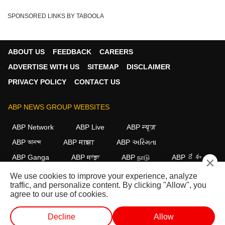
SPONSORED LINKS BY TABOOLA
ABOUT US
FEEDBACK
CAREERS
ADVERTISE WITH US
SITEMAP
DISCLAIMER
PRIVACY POLICY
CONTACT US
ABP NEWS GROUP WEBSITES
ABP Network
ABP Live
ABP न्यूज़
ABP আনন্দ
ABP माझा
ABP અસ્મિતા
ABP Ganga
ABP ਸਾਂਝਾ
ABP நாடு
ABP దేశం
×
We use cookies to improve your experience, analyze
FOLLOW US
traffic, and personalize content. By clicking "Allow", you
agree to our use of cookies.
Decline
Allow
This website follows the
DNPA Code of Ethics.
Copyright@2026.