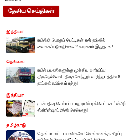
Indian Rail
தேசிய செய்திகள்
இந்தியா
ரயிலின் பொதுப் பெட்டிகள் ஏன் நடுவில்
வைக்கப்படுவதில்லை? காரணம் இதுதான்!
நெல்லை
ரயில் பயணிகளுக்கு முக்கிய அறிவிப்பு:
திருநெல்வேலி–திருச்செந்தூர் வழித்தடத்தில் 6
நாட்கள் ரயில்கள் ரத்து!
இந்தியா
முன்பதிவு செய்யப்படாத ரயில் டிக்கெட்: வாட்ஸ்அப்
ஸ்கிரீன்ஷாட் இனி செல்லாது!
தமிழ்நாடு
தென் மாவட்ட பயணிகளே! சென்னைக்கு சிறப்பு
ரயில்கள் சேவை நீட்டிப்பு! விபரம் இதோ..