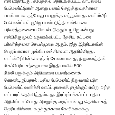
என மாற்றியது. சமீபத்தில் தொடங்கப்பட்ட வாட்ஸ்அப்
பேமெண்ட்டுகள் ஆனது பணம் செலுத்துவதற்கான
பயன்பாடாக தற்போது பயனுக்கு வந்துள்ளது. வாட்ஸ்அப்
பேமெண்ட்கள் யூபிஐ பயன்படுத்தி வங்கி பண
பரிவர்த்தனையை செயல்படுத்தும். யூபிஐ என்பது
என்பிசிஐ மூலம் உருவாக்கப்பட்ட தேசிய கட்டண
பரிவர்த்தனை செயல்முறை ஆகும். இது இந்தியாவின்
பெரும்பாலான முக்கிய வங்கிகளை ஆதரிக்கிறது.
வாட்ஸ்அப்பின் மெசஞ்சர் சேவையானது, நிறுவனத்தின்
மிகப்பெரிய சந்தையான இந்தியாவில் 500
மில்லியனுக்கும் அதிகமான பயனர்களைக்
கொண்டிருப்பதால், புதிய பேமெண்ட் நிறுவனம் மற்ற
பேமெண்ட் வளர்ச்சி வாய்ப்புகளைத் தடுக்கும் என்று அந்த
வட்டாரம் தெரிவித்துள்ளது. இரட்டிப்பக்கப்பட்ட புதிய
அறிவிப்பு எப்போது அமலுக்கு வரும் என்பது தெளிவாகத்
தெரியவில்லை. கருத்துக்கான கோரிக்கைக்கு