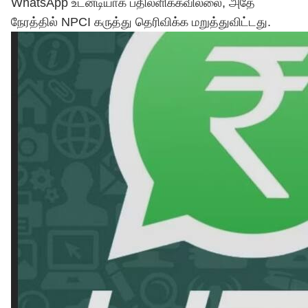
WhatsApp உடனடியாக பதிலளிக்கவில்லை, அதே
நேரத்தில் NPCI கருத்து தெரிவிக்க மறுத்துவிட்டது.