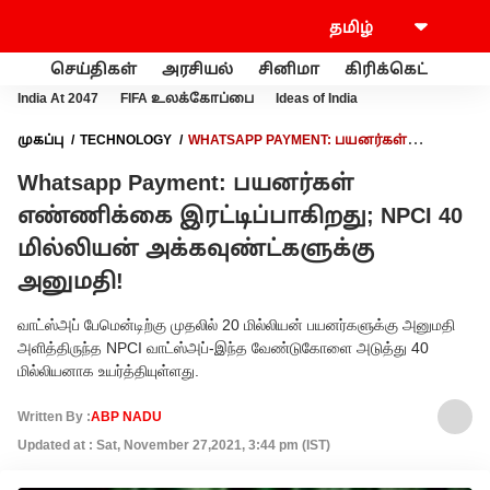
செய்திகள்
அரசியல்
சினிமா
கிரிக்கெட்
வணி
India At 2047
FIFA உலக்கோப்பை
Ideas of India
முகப்பு
TECHNOLOGY
WHATSAPP PAYMENT: பயனர்கள்
எண்ணிக்கை இரட்டிப்பாகிறது; NPCI 40 மில்லியன்
Whatsapp Payment: பயனர்கள்
அக்கவுண்ட்களுக்கு அனுமதி!
எண்ணிக்கை இரட்டிப்பாகிறது; NPCI 40
மில்லியன் அக்கவுண்ட்களுக்கு
அனுமதி!
வாட்ஸ்அப் பேமென்டிற்கு முதலில் 20 மில்லியன் பயனர்களுக்கு அனுமதி
அளித்திருந்த NPCI வாட்ஸ்அப்-இந்த வேண்டுகோளை அடுத்து 40
மில்லியனாக உயர்த்தியுள்ளது.
Written By :
ABP NADU
Updated at : Sat, November 27,2021, 3:44 pm (IST)