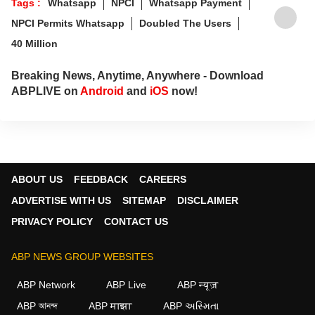
Tags :
Whatsapp
NPCI
Whatsapp Payment
NPCI Permits Whatsapp
Doubled The Users
40 Million
Breaking News, Anytime, Anywhere - Download
ABPLIVE on
Android
and
iOS
now!
ABOUT US
FEEDBACK
CAREERS
ADVERTISE WITH US
SITEMAP
DISCLAIMER
PRIVACY POLICY
CONTACT US
ABP NEWS GROUP WEBSITES
ABP Network
ABP Live
ABP न्यूज़
ABP আনন্দ
ABP माझा
ABP અસ્મિતા