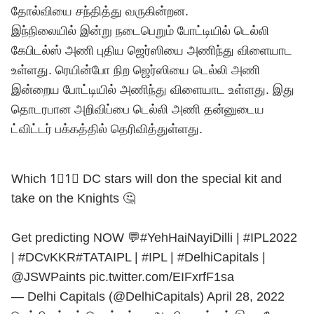
தோல்வியை சந்தித்து வருகின்றன.
இந்நிலையில் இன்று நடைபெறும் போட்டியில் டெல்லி
கேபிடல்ஸ் அணி புதிய ஜெர்ஸியை அணிந்து விளையாட
உள்ளது. ரெயின்போ நிற ஜெர்ஸியை டெல்லி அணி
இன்றைய போட்டியில் அணிந்து விளையாட உள்ளது. இது
தொடரபான அறிவிப்பை டெல்லி அணி தன்னுடைய
ட்விட்டர் பக்கத்தில் தெரிவித்துள்ளது.
Which 1⃣1⃣ DC stars will don the special kit and
take on the Knights 🤔
Get predicting NOW 💬
#YehHaiNayiDilli
|
#IPL2022
|
#DCvKKR
#TATAIPL
|
#IPL
|
#DelhiCapitals
|
@JSWPaints
pic.twitter.com/EIFxrfF1sa
— Delhi Capitals (@DelhiCapitals)
April 28, 2022