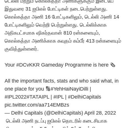
டெல்லி மற்றும் கொல்கத்தா அணிகளுக்கும் இடையே
இதுவரை 31 ஐபிஎல் போட்டிகள் நடைபெற்றுள்ளது.
கொல்கத்தா அணி 16 போட்டிகளிலும், டெல்லி அணி 14
போட்டிகளிலும் வெற்றி பெற்றுள்ளது. டெல்லிக்காக
அதிகபட்சமாக ஷிகர்தவான் 810 ரன்களையும்,
கொல்கத்தா அணிக்காக கவுதம் கம்பீர் 413 ரன்களையும்
குவித்துள்ளனர்.
Your
#DCvKKR
Gameday Programme is here 🗞️
All the important facts, stats and who said what, in
one place for you 🔢
#YehHaiNayiDilli
|
#IPL2022
#TATAIPL
|
#IPL
|
#DelhiCapitals
pic.twitter.com/aa714EMBzs
— Delhi Capitals (@DelhiCapitals)
April 28, 2022
டெல்லி அணி நடப்பு
ஐபிஎல்
தொடரில் கடைசியாக