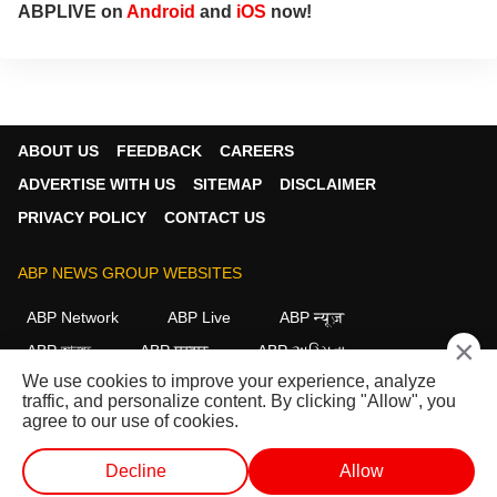
ABPLIVE on
Android
and
iOS
now!
ABOUT US
FEEDBACK
CAREERS
ADVERTISE WITH US
SITEMAP
DISCLAIMER
PRIVACY POLICY
CONTACT US
ABP NEWS GROUP WEBSITES
ABP Network
ABP Live
ABP न्यूज़
×
ABP আনন্দ
ABP माझा
ABP અસ્મિતા
We use cookies to improve your experience, analyze
ABP Ganga
ABP ਸਾਂਝਾ
ABP நாடு
ABP దేశం
traffic, and personalize content. By clicking "Allow", you
agree to our use of cookies.
FOLLOW US
Decline
Allow