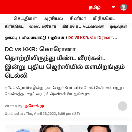
செய்திகள்
அரசியல்
சினிமா
கிரிக்கெட்
வணி
கிரிக்கெட்
லைவ் ஸ்கோர்
கிரிக்கெட் அட்டவணை
முடிவுகள்
முகப்பு
விளையாட்டு
ஐபிஎல்
DC VS KKR: கொரோனா
தொற்றிலிருந்து மீண்ட வீரர்கள்.. இன்று புதிய ஜெர்ஸியில்
DC vs KKR: கொரோனா
களமிறங்கும் டெல்லி
தொற்றிலிருந்து மீண்ட வீரர்கள்..
இன்று புதிய ஜெர்ஸியில் களமிறங்கும்
டெல்லி
ஐபிஎல் தொடரில் இன்று நடைபெறும் போட்டியில் டெல்லி கேபிடல்ஸ் மற்றும்
கொல்கத்தா நைட் ரைடர்ஸ் அணிகள் மோதுகின்றன.
Written By :
அசோக் மூ
Updated at : Thu, April 28,2022, 6:09 pm (IST)