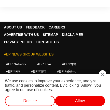
ABOUT US
FEEDBACK
CAREERS
ADVERTISE WITH US
SITEMAP
DISCLAIMER
PRIVACY POLICY
CONTACT US
ABP NEWS GROUP WEBSITES
ABP Network
ABP Live
ABP न्यूज़
ABP আনন্দ
ABP माझा
ABP અસ્મિતા
×
ABP Ganga
ABP ਸਾਂਝਾ
ABP நாடு
ABP దేశం
We use cookies to improve your experience, analyze
traffic, and personalize content. By clicking "Allow", you
FOLLOW US
agree to our use of cookies.
Decline
Allow
This website follows the
DNPA Code of Ethics.
Copyright@2026.
வெப் ஸ்டோரீஸ்
வெப் ஸ்டோரீஸ்
ஷார்ட் வீடியோ
வீடியோக்கள்