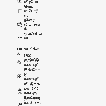
வீடியோ
வெப்
ஸ்டோரீ
ஸ்
திரை
விமர்சன
ம்
ஒப்பீனிய
ன்
பயன்மிக்க
து
IFSC
குறியீடு
கண்டறி
ய
பின்கோ
டு
கண்டறி
ய
வீட்டுக்க
டன் EMI
கால்கு
லேட்டர்
தனிநபர்
கடன் EMI