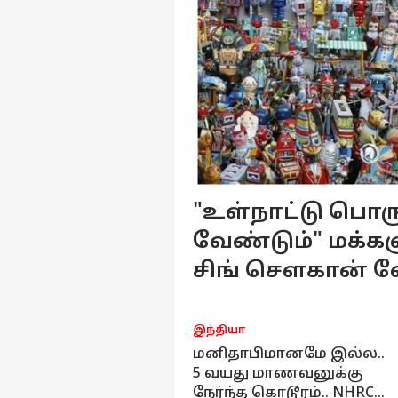
"உள்நாட்டு பொ
வேண்டும்" மக்கள
சிங் சௌகான் 
இந்தியா
இந்தியா
தெலங்கானா முதல்
மனிதாபிமானமே இல்ல..
மத்திய பிரதேசம் வரை..
5 வயது மாணவனுக்கு
உயர் நீதிமன்றத்திற்கு
நேர்ந்த கொடூரம்.. NHRC