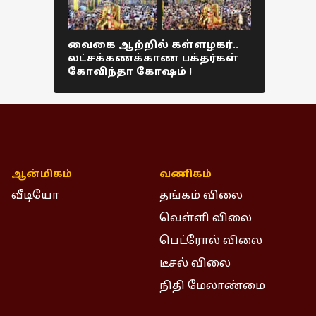
வைகை ஆற்றில் கள்ளழகர்..
டன் கணக
லட்சக்கணக்காண பக்தர்கள்
ருசியான
கோவிந்தா கோஷம் !
திருக்க
Colorful p
ஆன்மிகம்
வணிகம்
வீடியோ
தங்கம் விலை
வெள்ளி விலை
பெட்ரோல் விலை
டீசல் விலை
நிதி மேலாண்மை