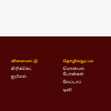
விளையாட்டு
தொழில்நுட்பம்
கிரிக்கெட்
மொபைல்
போன்கள்
ஐபிஎல்
லேப்டாப்
டிவி