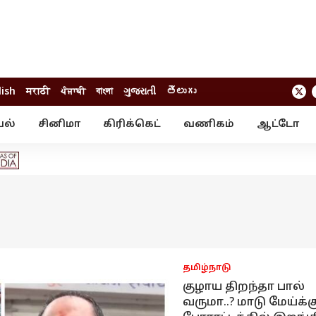
lish
मराठी
ਪੰਜਾਬੀ
বাংলা
ગુજરાતી
తెలుగు
யல்
சினிமா
கிரிக்கெட்
வணிகம்
ஆட்டோ
் ஸ்டோரீஸ்
வேலைவாய்ப்பு
க்ரைம்
ில்நுட்பம்
வீடியோ
ஃபோட்டோ கேல
தமிழ்நாடு
குழாய திறந்தா பால்
வருமா..? மாடு மேய்க்க