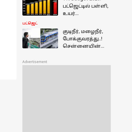
பட்ஜெட்டில் பள்ளி,
உயர்
கல்வித்துறை நிதி
பட்ஜெட்
குறைப்பு;
குடிநீர், மழைநீர்,
மாணவர்களுக்கு
போக்குவரத்து..!
ஷாக்! பெரும்
சென்னையின்
பின்னடைவு?
வளர்ச்சி &
மேம்பாட்டிற்கான
Advertisement
பட்ஜெட்
அறிவிப்புகள்