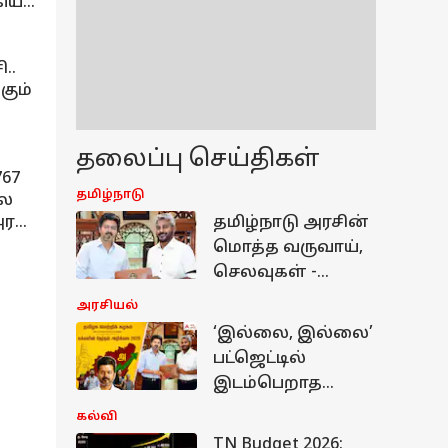
கிய
..
கும்
தலைப்பு செய்திகள்
67
தமிழ்நாடு
நல
ரசு
தமிழ்நாடு அரசின்
மொத்த வருவாய்,
செலவுகள் -
பட்ஜெட்டில்
அரசியல்
எவ்வளவு துண்டு
‘இல்லை, இல்லை’
விழுந்தது? கடன்
பட்ஜெட்டில்
விவரங்கள்
இடம்பெறாத
தவெக
கல்வி
வாக்குறுதிகள்..!
TN Budget 2026: