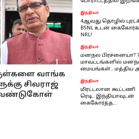
போராட்டத்தில் இறங்
சீமான்
இந்தியா
4ஆவது தொழில் புரட்சி
BSNL உடன் கைகோர்க்
NRL!
இந்தியா
மனநல பிரச்னையா? 7
மாவட்டங்களில் மன
மையங்கள்.. மத்திய அ
ருள்களை வாங்க
தகவல்
இந்தியா
ுக்கு சிவராஜ்
மிரட்டலான கூட்டணி
வேண்டுகோள்
ரெடி.. இந்தியாவுடன்
கைகோர்த்த
பிலிப்பைன்ஸ்