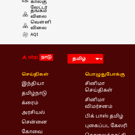
கால்கு
லேட்டர்
தங்கம்
விலை
வெள்ளி
விலை
AQI
செய்திகள்
பொழுதுபோக்கு
இந்தியா
சினிமா
செய்திகள்
தமிழ்நாடு
சினிமா
க்ரைம்
விமர்சனம்
அரசியல்
பிக் பாஸ் தமிழ்
சென்னை
புகைப்பட கேலரி
கோவை