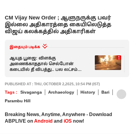
CM Vijay New Order ; ஆளுநருக்கு பவர்
இல்லை அதிகாரத்தை கையிலெடுத்த
விஜய் கலக்கத்தில் அதிகாரிகள்
இதையும் படிக்க
ஆயுத பூஜை: விளக்கு
செ
அணைக்காததால் செல்போன்
உர
கடையில் தீ விபத்து.. பல லட்சம்
வீ
மதிப்பிலான பொருட்கள் சேதம்!
வி
PUBLISHED AT : THU, OCTOBER 2,2025, 10:54 PM (IST)
Tags :
Sivaganga
Archaeology
History
Bari
Parambu Hill
Breaking News, Anytime, Anywhere - Download
ABPLIVE on
Android
and
iOS
now!