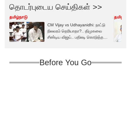
தொடர்புடைய செய்திகள் >>
தமிழ்நாடு
தமிழ்நாட
CM Vijay vs Udhayanidhi: நாட்டு
நிலவரம் தெரியாதா?.. திமுகவை
சீண்டிய விஜய்.. பதிலடி கொடுத்த
உதய்.. முற்றிய மோதல்!
Before You Go