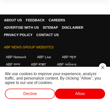
ABOUT US
FEEDBACK
CAREERS
ADVERTISE WITH US
SITEMAP
DISCLAIMER
PRIVACY POLICY
CONTACT US
ABP NEWS GROUP WEBSITES
ABP Network
ABP Live
ABP न्यूज़
ABP আনন্দ
ABP माझा
ABP અસ્મિતા
×
ABP Ganga
ABP ਸਾਂਝਾ
ABP நாடு
ABP దేశం
We use cookies to improve your experience, analyze
traffic, and personalize content. By clicking "Allow", you
FOLLOW US
agree to our use of cookies.
Decline
Allow
This website follows the
DNPA Code of Ethics.
Copyright@2026.
வெப் ஸ்டோரீஸ்
வெப் ஸ்டோரீஸ்
ஷார்ட் வீடியோ
வீடியோக்கள்
All rights reserved.