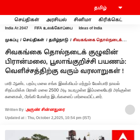
செய்திகள்
அரசியல்
சினிமா
கிரிக்கெட்
வணி
India At 2047
FIFA உலக்கோப்பை
Ideas of India
முகப்பு
செய்திகள்
தமிழ்நாடு
சிவகங்கை தொல்நடைக்
குழுவின் பிரான்மலை, பூலாங்குறிச்சி பயணம்: வெளிச்சத்திற்கு
சிவகங்கை தொல்நடைக் குழுவின்
வரும் வரலாறுகள் !
பிரான்மலை, பூலாங்குறிச்சி பயணம்:
வெளிச்சத்திற்கு வரும் வரலாறுகள் !
பாரி ஆண்ட பறம்பு மலை சங்க இலக்கியம் மற்றும் வேள்பாரி நாவல்
சிறப்பமிக்க பிரான் மலை 2500 அடி உயரமுள்ள இம்மலையேறி அங்குள்ள
சுனைகள், பீரங்கி போன்ற இடங்களைப் பார்வையிட்டனர்.
Written By :
அருண் சின்னதுரை
Updated at : Thu, October 2,2025, 10:54 pm (IST)