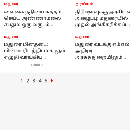
மதுரை
அரசியல்
ள் - இந்திய ஹஜ்
சங்கத்தலைவர் பேட்டி 
வைகை நதியை சுத்தம்
திரிஷாவுக்கு அரசியல
செய்ய அண்ணாமலை
அழைப்பு: மதுரையில்
சபதம்: ஒரு வருடம்
முதல் அங்கீகரிக்கப்பட
போதும்!
சங்கம்!
மதுரை
மதுரை
மதுரை மின்தடை:
மதுரை வடக்கு எம்எல
மின்வாரியத்திடம் கடிதம்
அதிரடி:
எழுதி வாங்கிய
அரசுத்துறையிலும்
பெண்கள்!
லஞ்சம் கேட்டால்
உடனடியாக
தெரிவிக்கலாம் என பு
1
2
3
4
5
எண் அறிவிப்பு !