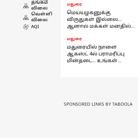
தங்கம்
மதுரை
மதுரை
ஆர்.பி.உதயகுமார் காட்டம்
விலை
பழனி மட நில மோசடி:
மெய்யழகனுக்கு
வெள்ளி
ஜஸ்டின், ஜெயபிரகாஷ்
விருதுகள் இல்லை...
விலை
முன்ஜாமின் தள்ளுபடி!
ஆனால் மக்கள் மனதில்
AQI
வெற்றி - மதுரை
மிழ்நாடு
மதுரை
போஸ்டரால் பரபரப்பு !
விஜய் அரசின் முதல்
மதுரையில் நாளை
பட்ஜெட்: தென்
ஆகஸ்ட் 4ல் பராமரிப்பு
தமிழகத்தை மாற்றும்
மின்தடை... உங்கள்
விண்வெளி முதலீட்டு
பகுதிக்கு?
மண்டலம்!
SPONSORED LINKS BY TABOOLA