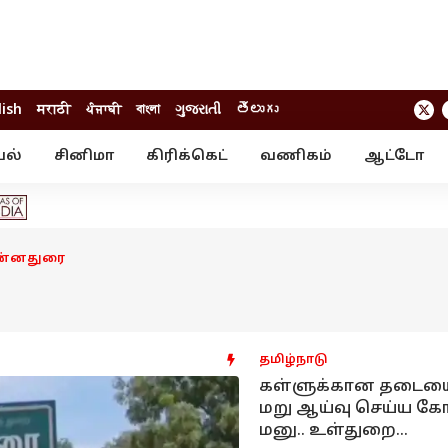
lish
मराठी
ਪੰਜਾਬੀ
বাংলা
ગુજરાતી
తెలుగు
யல்
சினிமா
கிரிக்கெட்
வணிகம்
ஆட்டோ
் ஸ்டோரீஸ்
வேலைவாய்ப்பு
க்ரைம்
ில்நுட்பம்
வீடியோ
ஃபோட்டோ கேல
ன்னதுரை
தமிழ்நாடு
கள்ளுக்கான தடைய
மறு ஆய்வு செய்ய கோ
மனு.. உள்துறை