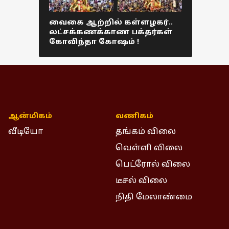
வைகை ஆற்றில் கள்ளழகர்..
டன் கணக
லட்சக்கணக்காண பக்தர்கள்
ருசியான
கோவிந்தா கோஷம் !
திருக்க
Colorful p
ஆன்மிகம்
வணிகம்
வீடியோ
தங்கம் விலை
வெள்ளி விலை
பெட்ரோல் விலை
டீசல் விலை
நிதி மேலாண்மை