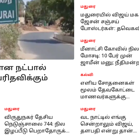
முதன்மைச் செயலர் ப
மதுரை
மனு தாக்கல் செய்ய
உத்தரவு !
மதுரையில் விஜய் மக
ஜேசன் சஞ்சய்
போஸ்டர்கள்: தவெகவ
அடுத்த தலைவரா?
மதுரை
மீனாட்சி கோவில் நில
மோசடி: 10 பேர் முன்
ஜாமீன் மனு; நீதிமன்
ான நட்பால்
முக்கிய உத்தரவு!
கல்வி
ிதவிக்கும்
எளிய சோதனைகள்
மூலம் தேவகோட்டை
மாணவர்களுக்கு
அறிவியல் ஆர்வம்!
மதுரை
மதுரை
விருதுநகர் தேசிய
வட நாட்டில் எங்கு
நெடுஞ்சாலை 744: நில
சென்றாலும் விஜய்,
இழப்பீடு பெறாதோருக்கு,
தளபதி என்று தான்
இது தான் சூப்பர் வாய்ப்பு !
பேசிக்கொண்டுள்ளார