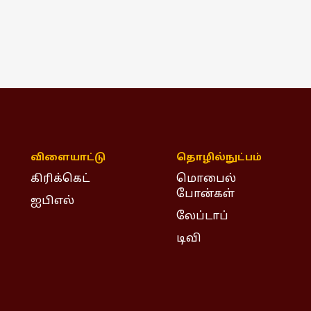
விளையாட்டு
தொழில்நுட்பம்
கிரிக்கெட்
மொபைல்
போன்கள்
ஐபிஎல்
லேப்டாப்
டிவி