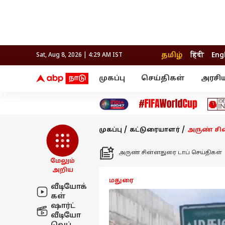
தமிழ்
हिंदी
Eng
Sat, Aug 8, 2026 | 4:29 AM IST
முகப்பு
செய்திகள்
அரசி
செய்திகள்
கல்வி
வெப
தஞ்சாவூர்
தமிழ்நாடு
பிக் பாஸ் தமிழ்
அரசியல்
திரை விமர்சனம்
நெல்லை
சென்னை
தொலைக்காட்சி
லைப்ஸ்டைல்
தொழ
கோவை
வேலூர்
முகப்பு
கட்டுரையாளர்
அருண் சி
மதுரை
உணவு
காஞ்சிபுரம்
சேலம்
திருச்சி
செங்கல்பட்டு
இந்தியா
அருண் சின்னதுரை டாப் செய்திகள்
உலகம்
திருவண்ணாமலை
மேலும்
மயிலாடுதுறை
அறிய
மதுரை
வீடியோக்
கள்
ஷார்ட்
வீடியோ