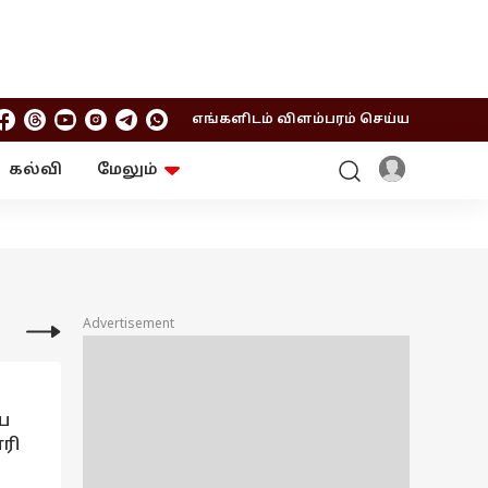
எங்களிடம் விளம்பரம் செய்ய
கல்வி
மேலும்
ஆன்மிகம்
ஆட்டோ
ரி
ட்ரெண்டிங்
சுற்றுலா
Advertisement
ை
ரி