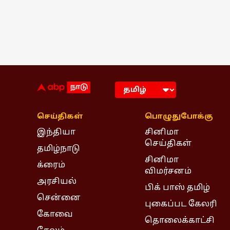
செய்திகள்
பொழுதுபோக்கு
இந்தியா
சினிமா
செய்திகள்
தமிழ்நாடு
சினிமா
க்ரைம்
விமர்சனம்
அரசியல்
பிக் பாஸ் தமிழ்
சென்னை
புகைப்பட கேலரி
கோவை
தொலைக்காட்சி