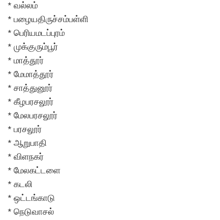
* வல்லம்
* பழையதிருச்சம்பள்ளி
* பெரியமடப்புரம்
* முக்குரும்பூர்
* மாத்தூர்
* மேமாத்தூர்
* சாத்துனூர்
* கீழபரசலூர்
* மேலபரசலூர்
* பரசலூர்
* ஆறுபாதி
* விளநகர்
* மேலகட்டளை
* கடலி
* ஒட்டங்காடு
* நெடுவாசல்