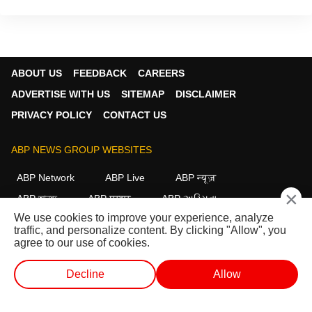
to the public interest.
ABOUT US
FEEDBACK
CAREERS
ADVERTISE WITH US
SITEMAP
DISCLAIMER
PRIVACY POLICY
CONTACT US
ABP NEWS GROUP WEBSITES
ABP Network
ABP Live
ABP न्यूज़
×
ABP আনন্দ
ABP माझा
ABP અસ્મિતા
We use cookies to improve your experience, analyze
ABP Ganga
ABP ਸਾਂਝਾ
ABP நாடு
ABP దేశం
traffic, and personalize content. By clicking "Allow", you
agree to our use of cookies.
FOLLOW US
Decline
Allow
வெப் ஸ்டோரீஸ்
வெப் ஸ்டோரீஸ்
ஷார்ட் வீடியோ
வீடியோக்கள்
This website follows the
DNPA Code of Ethics.
Copyright@2026.