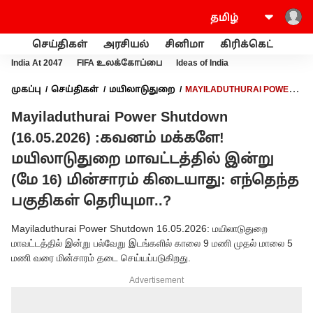
செய்திகள்
அரசியல்
சினிமா
கிரிக்கெட்
வணி
India At 2047
FIFA உலக்கோப்பை
Ideas of India
முகப்பு
செய்திகள்
மயிலாடுதுறை
MAYILADUTHURAI POWER
SHUTDOWN (16.05.2026) :கவனம் மக்களே! மயிலாடுதுறை
Mayiladuthurai Power Shutdown
மாவட்டத்தில் இன்று (மே 16) மின்சாரம் கிடையாது: எந்தெந்த
பகுதிகள் தெரியுமா..?
(16.05.2026) :கவனம் மக்களே!
மயிலாடுதுறை மாவட்டத்தில் இன்று
(மே 16) மின்சாரம் கிடையாது: எந்தெந்த
பகுதிகள் தெரியுமா..?
Mayiladuthurai Power Shutdown 16.05.2026: மயிலாடுதுறை
மாவட்டத்தில் இன்று பல்வேறு இடங்களில் காலை 9 மணி முதல் மாலை 5
மணி வரை மின்சாரம் தடை செய்யப்படுகிறது.
Advertisement