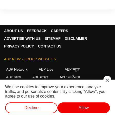
need. Every report I produce is driven by
accuracy, integrity and a strong commitment
to the public interest.
ABOUT US
FEEDBACK
CAREERS
ADVERTISE WITH US
SITEMAP
DISCLAIMER
PRIVACY POLICY
CONTACT US
ABP NEWS GROUP WEBSITES
ABP Network
ABP Live
ABP न्यूज़
ABP আনন্দ
ABP माझा
ABP અસ્મિતા
×
ABP Ganga
ABP ਸਾਂਝਾ
ABP நாடு
ABP దేశం
We use cookies to improve your experience, analyze
traffic, and personalize content. By clicking "Allow", you
FOLLOW US
agree to our use of cookies.
Decline
Allow