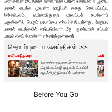
பணிகளின் இடத்தில் நள்ளிரவில் டாரஸ் லாரியில் 6 யூனிட்
மணல் கடத்த முயன்ற ஊழியர் கைது செய்யப்பட்ட
இச்சம்பவம், மயிலாடுதுறை மாவட்டக் கடலோரப்
பகுதிகளில் பெரும் பரபரப்பை ஏற்படுத்தியுள்ளது. மேலும்,
மணல் கடத்தலில் ஈடுபடுவோர் மீது குண்டாஸ் சட்டம்
பாயும் எனப் போலீசார் எச்சரித்துள்ளனர்.
தொடர்புடைய செய்திகள் >>
மயிலாடுதுறை
மயிலாட
திருச்செந்தூருக்கு இணையான
திருவிடைக்கழி முருகன் கோயில்!
ஆடிக்கிருத்திகையில் அரோகரா
கோஷம்!
Before You Go