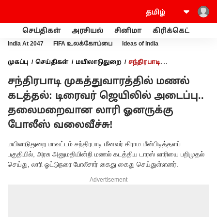
செய்திகள்
அரசியல்
சினிமா
கிரிக்கெட்
வணி
India At 2047
FIFA உலக்கோப்பை
Ideas of India
முகப்பு
செய்திகள்
மயிலாடுதுறை
சந்திரபாடி
முகத்துவாரத்தில் மணல் கடத்தல்: டிரைவர் ஜெயிலில் அடைப்பு..
சந்திரபாடி முகத்துவாரத்தில் மணல்
தலைமறைவான லாரி ஓனருக்கு போலீஸ் வலைவீச்சு!
கடத்தல்: டிரைவர் ஜெயிலில் அடைப்பு..
தலைமறைவான லாரி ஓனருக்கு
போலீஸ் வலைவீச்சு!
மயிலாடுதுறை மாவட்டம் சந்திரபாடி மீனவர் கிராம மீன்பிடித்தளப்
பகுதியில், அரசு அனுமதியின்றி மணல் கடத்திய டாரஸ் லாரியை பறிமுதல்
செய்து, லாரி ஓட்டுநரை போலீசார் கைது கைது செய்துள்ளனர்.
Advertisement