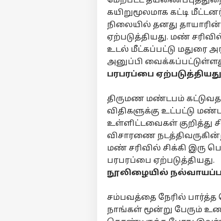
மேற்பட்ட தீயணைப்புத்த
கயிறுமூலமாக கட்டி மீட்டனர
நிலையில் தனது தாயாரின்
பர்ச
ஏற்படுத்தியது. மண் சரிவ
உடல் மீட்கப்பட்டு மதுரை
அனுப்பி வைக்கப்பட்டுள்ளத
மு
Hello Guest
பரபரப்பை ஏற்படுத்தியது
தமி
எங்களிடம்
திருமண மண்டபம் கட்டுவ
விளம்பரம் செய்ய
விதிகளுக்கு உட்பட்டு மண
சுயவிவரம்
உள்ளிட்டவைகள் குறித்து 
வேலைவாய்ப்புகள்
விசாரணை நடத்திவருகின்
“நா
தொடர்புகொள்ள
மண் சரிவில் சிக்கி இரு 
மீன
பரபரப்பை ஏற்படுத்தியது.
கருத்துக்கேட்பு
பே
அர
நூலிழையில் நல்வாயப்ப
பயப
தனியுரிமை
மீண
கொள்கை
பே
சம்பவத்தை நேரில் பார்த்
உத
நாங்கள் மூன்று பேரும் உ
பேட