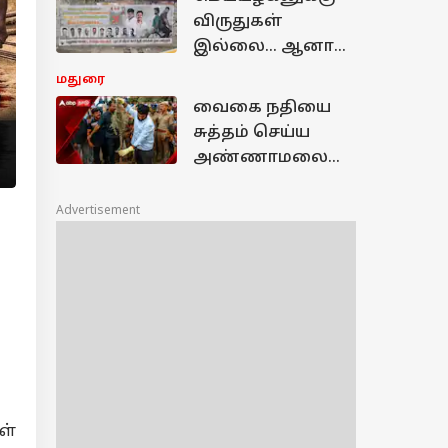
ளார்கள் - இந்திய
விருதுகள்
ஹஜ்
இல்லை... ஆனால்
சங்கத்தலைவர்
மக்கள் மனதில்
மதுரை
பேட்டி !
வெற்றி - மதுரை
வைகை நதியை
போஸ்டரால்
சுத்தம் செய்ய
பரபரப்பு !
அண்ணாமலை
சபதம்: ஒரு வருடம்
போதும்!
Advertisement
ள்