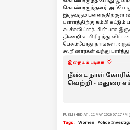
கொண்டிருந்த போது இவர்க
தொ
ஆண
கொண்டிருந்தனர். அப்போது
LOGIN
விர
இருவரும் பள்ளத்திற்குள் 
தவ
பள்ளத்திற்கு கம்பி கட்டு
தன
விழ
கூச்சலிட்னர். பின்பாக இர
மு.
திணறி உயிரிழந்து விட்டன
பேசும்போது நாங்கள் அருகி
கூறினார்கள் வந்து பார்த்த
இதையும் படிக்க
நீண்ட நாள் கோரிக
வெற்றி - மதுரை எம
வெளியிட்டுள்ள செ
PUBLISHED AT : 22 MAY 2026 07:27 PM 
Tags :
Women
Police Investig