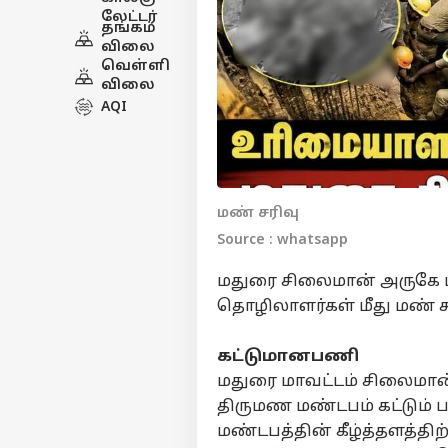
லேட்டர்
தங்கம்
விலை
வெள்ளி
விலை
AQI
மண் சரிவு
Source : whatsapp
மதுரை சிலைமான் அருகே ம
தொழிலாளர்கள் மீது மண் சர
கட்டுமானபணி
மதுரை மாவட்டம் சிலைமான்
திருமண மண்டபம் கட்டும் 
மண்டபத்தின் கீழ்த்தளத்தி