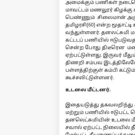
அமைக்கும் பணிகள் நடைபெ
மாவட்டம் மணலூர் கிழக்கு 
பெண்ணும் சிலைமான் அருக
தமிழரசி(60) என்ற மூதாட்ட
வந்துள்ளனர். தனலட்சுமி ம
கட்டடப் பணியில் ஈடுபடுவ
சென்ற போது திடீரென மண் ச
ஏற்பட்டுள்ளது. இருவர் மீத
திணறி சம்பவ இடத்திலேயே
பள்ளத்திற்குள் கம்பி கட்
கூச்சலிட்டுள்ளனர்.
உடலை மீட்டனர்.
இதையடுத்து தகவலறிந்து 
மற்றும் பணியில் ஈடுபட
தனலெட்சுமியின் உடலை மீட
சவால் ஏற்பட்ட நிலையில் 