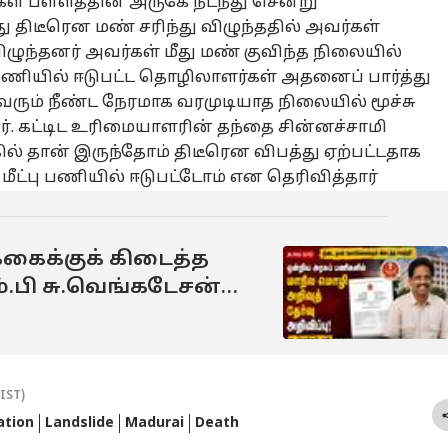
ள் பள்ளத்தின் அருகே நடந்து சென்று
டர்ச்சியான
10,000mAh மெகா
சீன் போட்டு
ஒன
வம், அழிவை
பேட்டரியுடன் தனது
சுற்றிவந்த
இல
 திடீரென மண் சரிந்து விழுந்ததில் அவர்கள்
ைவுபடுத்தும் .!
முதல் 5ஜி
பாகிஸ்தான்;
ஆஃ
விழுந்தனர் அவர்கள் மீது மண் குவிந்த நிலையில்
ெகவின் பாசிச
ஃபோனை
மூக்கை
பண
ம் பணியில் ஈடுபட்ட தொழிலாளர்கள் அதனைப் பார்த்து
்மைக்கு
வெயிட்டாக
உடைத்துவிட்ட
சல
ுந்த அடி-
இறக்கிய ஓப்போ.!
ட்ரம்ப்; பல்பு
வழ
ுவரும் நீண்ட நேரமாக வரமுடியாத நிலையில் மூச்சு
க.ஸ்டாலின்
விலை, அம்சங்கள்
வாங்கிய ஷாபாஸ்-
ஐட
ர். கட்டிட உரிமையாளரின் தந்தை சின்னச்சாமி
என்ன.?
முனீன்.! நடந்தது
முந
ல் தான் இருந்தோம் திடீரென விபத்து ஏற்பட்டதாக
என்ன.?
ு மீட்பு பணியில் ஈடுபட்டோம் என தெரிவித்தார்
்கைக்குக் கிடைத்த
்.பி சு.வெங்கடேசன்
ய்தி என்ன?
(IST)
ation
Landslide
Madurai
Death