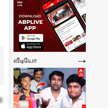
்னு ரெண்டு
்ல, ஏகப்பட்ட
பர்.!
்டிகைக்கால
ுகைகளை வாரி
ங்கும் BYD;
ியா இருந்தா
்துங்க.!
வீடியோ