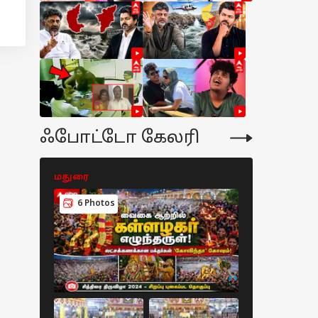
ஃபோட்டோ கேலரி
மதுரை
மதுரை
6 Photos
7 Photos