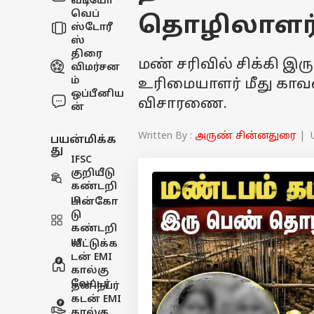
வீடியோ
வெப்
தொழிலாளர்க
ஸ்டோரீ
ஸ்
திரை
மண் சரிவில் சிக்கி இரு
விமர்சன
ம்
உரிமையாளர் மீது காவல
ஒப்பீனிய
விசாரணை.
ன்
Written By :
அருண் சின்னதுரை
| U
பயன்மிக்க
து
IFSC
குறியீடு
கண்டறி
ய
பின்கோ
டு
கண்டறி
ய
வீட்டுக்க
டன் EMI
கால்கு
லேட்டர்
தனிநபர்
கடன் EMI
கால்கு