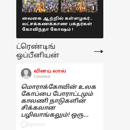
வைகை ஆற்றில் கள்ளழகர்..
டன் கணக்க
லட்சக்கணக்காண பக்தர்கள்
ருசியான ம
கோவிந்தா கோஷம் !
திருக்கல்
Colorful pict
ட்ரெண்டிங்
ஒப்பீனியன்
வினய் லால்
Columnist
மொராக்கோவின் உலக
கோப்பை போராட்டமும்
காலணி நாடுகளின்
சிக்கலான
பழிவாங்கலும்! ஒரு
பார்வை
Opinion