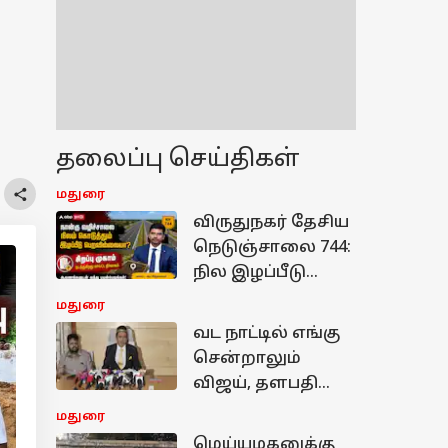
தலைப்பு செய்திகள்
மதுரை
விருதுநகர் தேசிய
நெடுஞ்சாலை 744:
நில இழப்பீடு
பெறாதோருக்கு,
மதுரை
இது தான் சூப்பர்
வட நாட்டில் எங்கு
வாய்ப்பு !
சென்றாலும்
விஜய், தளபதி
என்று தான்
மதுரை
பேசிக்கொண்டுள்
மெய்யழகனுக்கு