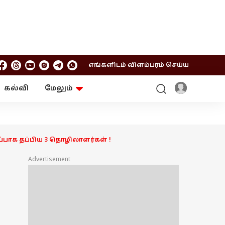
எங்களிடம் விளம்பரம் செய்ய
கல்வி
மேலும்
ஆன்மிகம்
ஆட்டோ
ரி
ட்ரெண்டிங்
சுற்றுலா
ப்பாக தப்பிய 3 தொழிலாளர்கள் !
Advertisement