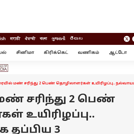
ish
मराठी
ਪੰਜਾਬੀ
বাংলা
ગુજરાતી
తెలుగు
யல்
சினிமா
கிரிக்கெட்
வணிகம்
ஆட்டோ
் ஸ்டோரீஸ்
வேலைவாய்ப்பு
க்ரைம்
ில்நுட்பம்
வீடியோ
ஃபோட்டோ கேல
ையில் மண் சரிந்து 2 பெண் தொழிலாளர்கள் உயிரிழப்பு.. நல்வாய
ண் சரிந்து 2 பெண்
் உயிரிழப்பு..
 தப்பிய 3