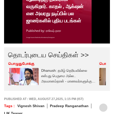
தொடர்புடைய செய்திகள் >>
பொழுதுபோக்கு
பொழுது
Dhanush: தமிழ் தெரியவில்லை
என்பது பெருமை அல்ல..
அவமானம்தான் - மாணவர்களுக்கு
தனுஷ் அட்வைஸ்
PUBLISHED AT : WED, AUGUST 27,2025, 1:15 PM (IST)
Tags :
Vignesh Shivan
Pradeep Ranganathan
LIK Teaser