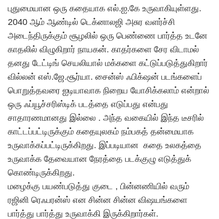
புதுமையான ஒரு கதையாக எல்.ஐ.கே உருவாகியுள்ளது.
2040 ஆம் ஆண்டில் டெக்னாலஜி அசுர வளர்ச்சி
அடைந்திருக்கும் சூழலில் ஒரு பெண்ணை பார்த்த உடனே
காதலில் விழுகிறார் நாயகன். காதர்களை சேர விடாமல்
தனது டேட்டிங் செயலியால் மக்களை கட்டுப்படுத்துகிறார்
வில்லன் எஸ்.ஜே.சூர்யா. சைன்ஸ் ஃபிக்‌ஷன் படங்களைப்
பொறுத்தவரை ஐடியாவாக நிறைய யோசிக்கலாம் என்றால்
ஒரு ஃப்யூச்சரிஸ்டிக் படத்தை எடுப்பது என்பது
சாதாரணமானது இல்லை . அந்த வகையில் இந்த டீசரில்
காட்டப்பட்டிருக்கும் கதையுலகம் நம்பகத் தன்மையாக
உருவாக்கப்பட்டிருக்கிறது. இப்படியான கதை உலகத்தை
உருவாக்க தேவையான நேரத்தை படக்குழு எடுத்துக்
கொண்டிருக்கிறது.
மழைக்கு பயண்படுத்து குடை , பின்னணியில் வரும்
ரஜினி ரெஃபரன்ஸ் என சின்ன சின்ன விஷயங்களை
பார்த்து பார்த்து உருவாக்கி இருக்கிறார்கள்.