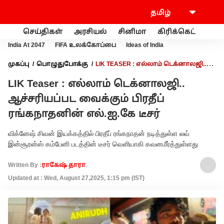
செய்திகள்
அரசியல்
சினிமா
கிரிக்கெட்
வணி
India At 2047
FIFA உலக்கோப்பை
Ideas of India
முகப்பு
பொழுதுபோக்கு
LIK TEASER : எல்லாம் டெக்னாலஜி..
ஆச்சரியப்பட வைக்கும் பிரதீப் ரங்கநாதனின் எல்.ஐ.கே டீசர்
LIK Teaser : எல்லாம் டெக்னாலஜி..
ஆச்சரியப்பட வைக்கும் பிரதீப்
ரங்கநாதனின் எல்.ஐ.கே டீசர்
விக்னேஷ் சிவன் இயக்கத்தில் பிரதீப் ரங்கநாதன் நடித்துள்ள லவ்
இன்சூரன்ஸ் கம்பேனி படத்தின் டீசர் வெளியாகி கவனமீர்த்துள்ளது
Written By :
ராகேஷ் தாரா
Updated at : Wed, August 27,2025, 1:15 pm (IST)