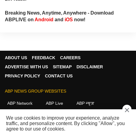
Breaking News, Anytime, Anywhere - Download
ABPLIVE on
Android
and
iOS
now!
ABOUT US
FEEDBACK
CAREERS
ADVERTISE WITH US
SITEMAP
DISCLAIMER
PRIVACY POLICY
CONTACT US
ABP NEWS GROUP WEBSITES
ABP Network
ABP Live
ABP न्यूज़
ABP আনন্দ
ABP माझा
ABP અસ્મિતા
×
ABP Ganga
ABP ਸਾਂਝਾ
ABP நாடு
ABP దేశం
We use cookies to improve your experience, analyze
traffic, and personalize content. By clicking "Allow", you
FOLLOW US
agree to our use of cookies.