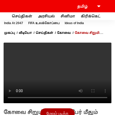
செய்திகள்
அரசியல்
சினிமா
கிரிக்கெட்
வணி
India At 2047
FIFA உலக்கோப்பை
Ideas of India
முகப்பு
வீடியோ
செய்திகள்
கோவை
கோவை சிறுமி
வழக்கு 2 பேர் மீதும் குண்டாஸ் வெளியவே வர முடியாது IG ரம்யா
அதிரடி
கோவை சிறுமி வழக்கு 2 பேர் மீதும்
மேலும் படிக்க