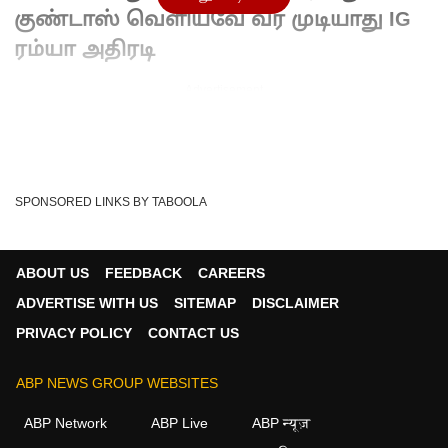
குண்டாஸ் வெளியவே வர முடியாது IG
ரம்யா அதிரடி
Advertisement
SPONSORED LINKS BY TABOOLA
ABOUT US
FEEDBACK
CAREERS
ADVERTISE WITH US
SITEMAP
DISCLAIMER
PRIVACY POLICY
CONTACT US
ABP NEWS GROUP WEBSITES
Written By :
ABP NADU
27 May 2026 10:11 PM (IST)
ABP Network
ABP Live
ABP न्यूज़
தமிழ்நாட்டையே உலுக்கிய கோவை சிறுமி பாலியல் வன்கொடுமை