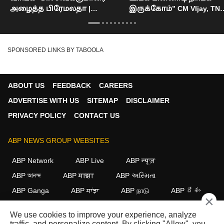
அழைத்த பிரேமலதா |
இருக்கோம்” CM VIjay, TN
Cauvery Issue
Assembly
SPONSORED LINKS BY TABOOLA
ABOUT US
FEEDBACK
CAREERS
ADVERTISE WITH US
SITEMAP
DISCLAIMER
PRIVACY POLICY
CONTACT US
ABP NEWS GROUP WEBSITES
ABP Network
ABP Live
ABP न्यूज़
ABP আনন্দ
ABP माझा
ABP અસ્મિતા
ABP Ganga
ABP ਸਾਂਝਾ
ABP நாடு
ABP దేశం
×
FOLLOW US
We use cookies to improve your experience, analyze
traffic, and personalize content. By clicking "Allow", you