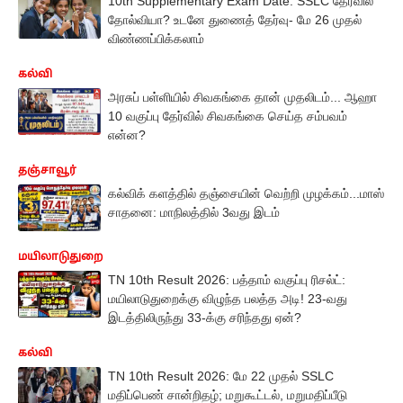
10th Supplementary Exam Date: SSLC தேர்வில்
தோல்வியா? உடனே துணைத் தேர்வு- மே 26 முதல்
விண்ணப்பிக்கலாம்
கல்வி
அரசுப் பள்ளியில் சிவகங்கை தான் முதலிடம்... ஆஹா
10 வகுப்பு தேர்வில் சிவகங்கை செய்த சம்பவம்
என்ன?
தஞ்சாவூர்
கல்விக் களத்தில் தஞ்சையின் வெற்றி முழக்கம்...மாஸ்
சாதனை: மாநிலத்தில் 3வது இடம்
மயிலாடுதுறை
TN 10th Result 2026: பத்தாம் வகுப்பு ரிசல்ட்:
மயிலாடுதுறைக்கு விழுந்த பலத்த அடி! 23-வது
இடத்திலிருந்து 33-க்கு சரிந்தது ஏன்?
கல்வி
TN 10th Result 2026: மே 22 முதல் SSLC
மதிப்பெண் சான்றிதழ்; மறுகூட்டல், மறுமதிப்பீடு