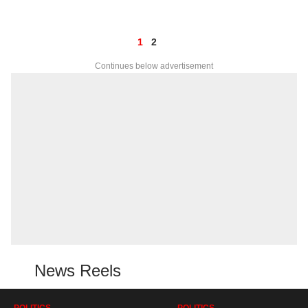
1
2
Continues below advertisement
News Reels
POLITICS
POLITICS