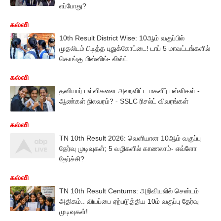
எப்போது?
கல்வி
10th Result District Wise: 10ஆம் வகுப்பில்
முதலிடம் பிடித்த புதுக்கோட்டை! டாப் 5 மாவட்டங்களில்
கொங்கு மிஸ்ஸிங்- லிஸ்ட்
கல்வி
தனியார் பள்ளிகளை அலறவிட்ட மகளிர் பள்ளிகள் -
ஆண்கள் நிலவரம்? - SSLC ரிசல்ட் விவரங்கள்
கல்வி
TN 10th Result 2026: வெளியான 10ஆம் வகுப்பு
தேர்வு முடிவுகள்; 5 வழிகளில் காணலாம்- எவ்ளோ
தேர்ச்சி?
கல்வி
TN 10th Result Centums: அறிவியலில் சென்டம்
அதிகம்.. வியப்பை ஏற்படுத்திய 10ம் வகுப்பு தேர்வு
முடிவுகள்!