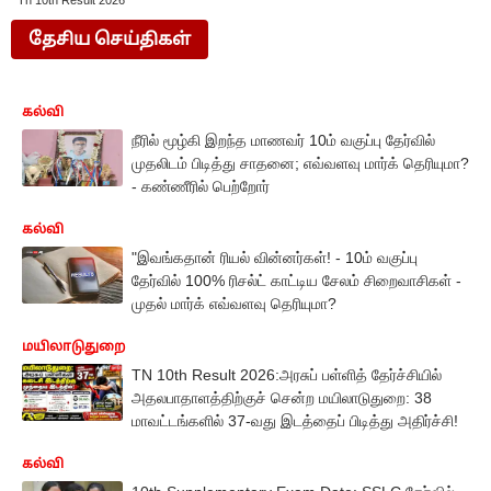
Tn 10th Result 2026
தேசிய செய்திகள்
கல்வி
நீரில் மூழ்கி இறந்த மாணவர் 10ம் வகுப்பு தேர்வில்
முதலிடம் பிடித்து சாதனை; எவ்வளவு மார்க் தெரியுமா?
- கண்ணீரில் பெற்றோர்
கல்வி
"இவங்கதான் ரியல் வின்னர்கள்! - 10ம் வகுப்பு
தேர்வில் 100% ரிசல்ட் காட்டிய சேலம் சிறைவாசிகள் -
முதல் மார்க் எவ்வளவு தெரியுமா?
மயிலாடுதுறை
TN 10th Result 2026:அரசுப் பள்ளித் தேர்ச்சியில்
அதலபாதாளத்திற்குச் சென்ற மயிலாடுதுறை: 38
மாவட்டங்களில் 37-வது இடத்தைப் பிடித்து அதிர்ச்சி!
கல்வி