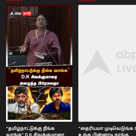
”தமிழ்நாட்டுக்கு நீங்க
”தைரியமா முடிவெடுங்க 
வாங்க” D.K சிவக்குமாரை
உங்க பின்னாடி நாங்க