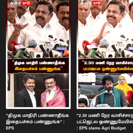
"திமுக மாதிரி பண்ணாதீங்க
"2.30 மணி நேர வாசிச்சார
இதையச்சும் பண்ணுங்க" :
பட்ஜெட்ல ஒண்ணுமேயில
EPS
: EPS slams Agri Budget