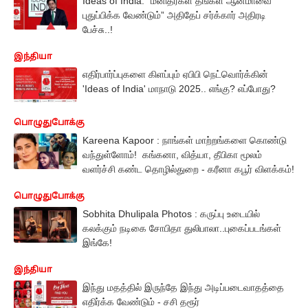
Ideas of India: ”மனிதர்கள் தங்கள் ஆன்மாவை
புதுப்பிக்க வேண்டும்” அதிதேப் சர்க்கார் அதிரடி
பேச்சு..!
இந்தியா
எதிர்பார்ப்புகளை கிளப்பும் ஏபிபி நெட்வொர்க்கின்
'Ideas of India' மாநாடு 2025.. எங்கு? எப்போது?
பொழுதுபோக்கு
Kareena Kapoor : நாங்கள் மாற்றங்களை கொண்டு
வந்துள்ளோம்! கங்கனா, வித்யா, தீபிகா மூலம்
வளர்ச்சி கண்ட தொழில்துறை - கரீனா கபூர் விளக்கம்!
பொழுதுபோக்கு
Sobhita Dhulipala Photos : கருப்பு உடையில்
கலக்கும் நடிகை சோபிதா துலிபாலா..புகைப்படங்கள்
இங்கே!
இந்தியா
இந்து மதத்தில் இருந்தே இந்து அடிப்படைவாதத்தை
எதிர்க்க வேண்டும் - சசி தரூர்