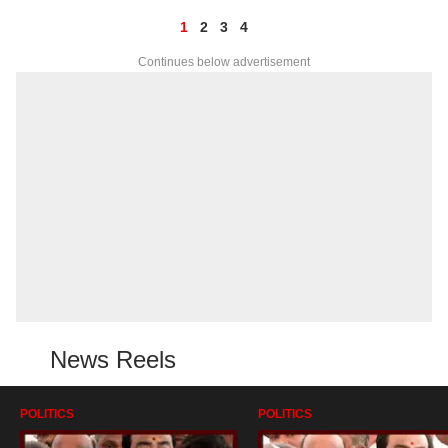
1
2
3
4
Continues below advertisement
News Reels
POLITICS
POLITICS