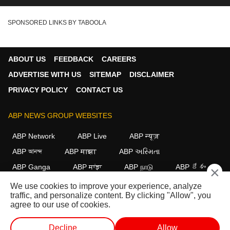
DMK MLA vs TVK MLA
SPONSORED LINKS BY TABOOLA
ABOUT US
FEEDBACK
CAREERS
ADVERTISE WITH US
SITEMAP
DISCLAIMER
PRIVACY POLICY
CONTACT US
ABP NEWS GROUP WEBSITES
ABP Network
ABP Live
ABP न्यूज़
ABP আনন্দ
ABP माझा
ABP અસ્મિતા
ABP Ganga
ABP ਸਾਂਝਾ
ABP நாடு
ABP దేశం
×
We use cookies to improve your experience, analyze
FOLLOW US
traffic, and personalize content. By clicking "Allow", you
agree to our use of cookies.
Decline
Allow
This website follows the
DNPA Code of Ethics.
Copyright@2026.