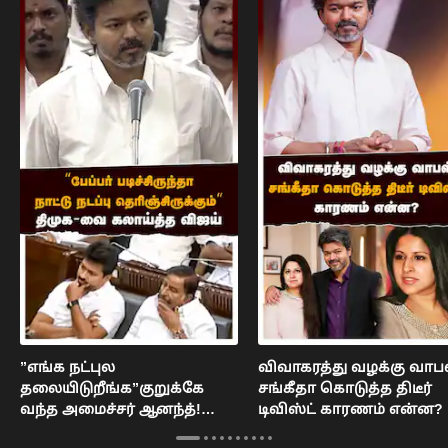
”எங்க நட்புல
விவாகரத்து வழக்கு வாப
தலையிடுறீங்க”குறுக்கே
சங்கீதா கொடுத்த திடீர்
வந்த அமைச்சர் ஆனந்த்!
டிவிஸ்ட் காரணம் என்ன? 
சிரித்த ஆதவ் அர்ஜூனா :
Vijay