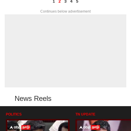
1
2
3
4
5
Continues below advertisement
News Reels
POLITICS
TN UPDATE