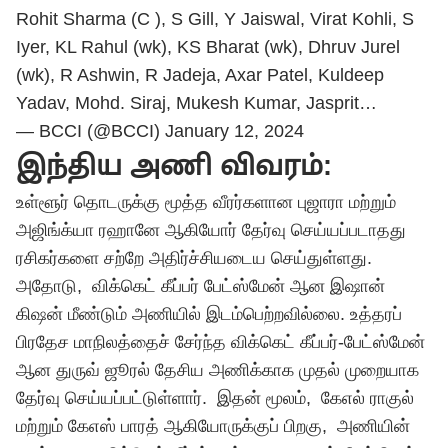
Rohit Sharma (C ), S Gill, Y Jaiswal, Virat Kohli, S
Iyer, KL Rahul (wk), KS Bharat (wk), Dhruv Jurel
(wk), R Ashwin, R Jadeja, Axar Patel, Kuldeep
Yadav, Mohd. Siraj, Mukesh Kumar, Jasprit…
— BCCI (@BCCI)
January 12, 2024
இந்திய அணி விவரம்:
உள்ளூர் தொடருக்கு மூத்த வீரர்களான புஜாரா மற்றும்
அஜிங்க்யா ரஹானே ஆகியோர் தேர்வு செய்யப்படாதது
ரசிகர்களை சற்றே அதிர்ச்சியடைய செய்துள்ளது.
அதோடு, விக்கெட் கீப்பர் பேட்ஸ்மேன் ஆன இஷான்
கிஷன் மீண்டும் அணியில் இடம்பெற்றவில்லை. உத்தரப்
பிரதேச மாநிலத்தைச் சேர்ந்த விக்கெட் கீப்பர்-பேட்ஸ்மேன்
ஆன துருவ் ஜூரல் தேசிய அணிக்காக முதல் முறையாக
தேர்வு செய்யப்பட்டுள்ளார். இதன் மூலம், கேஎல் ராகுல்
மற்றும் கேஎஸ் பாரத் ஆகியோருக்குப் பிறகு, அணியின்