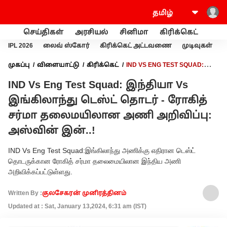
செய்திகள்
அரசியல்
சினிமா
கிரிக்கெட்
வணி
IPL 2026
லைவ் ஸ்கோர்
கிரிக்கெட் அட்டவணை
முடிவுகள்
முகப்பு
விளையாட்டு
கிரிக்கெட்
IND VS ENG TEST SQUAD:
இந்தியா VS இங்கிலாந்து டெஸ்ட் தொடர் - ரோகித் சர்மா
IND Vs Eng Test Squad: இந்தியா Vs
தலைமயிலான அணி அறிவிப்பு: அஸ்வின் இன்..!
இங்கிலாந்து டெஸ்ட் தொடர் - ரோகித்
சர்மா தலைமயிலான அணி அறிவிப்பு:
அஸ்வின் இன்..!
IND Vs Eng Test Squad:இங்கிலாந்து அணிக்கு எதிரான டெஸ்ட்
தொடருக்கான ரோகித் சர்மா தலைமையிலான இந்திய அணி
அறிவிக்கப்பட்டுள்ளது.
Written By :
குலசேகரன் முனிரத்தினம்
Updated at : Sat, January 13,2024, 6:31 am (IST)