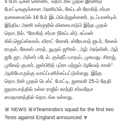
5 போட்டிகள் கொண்ட தொடரில் முதல் இரண்டு
போட்டிகளுக்கான அணியில், கேப்டன் ரோகித் சர்மா
தலைமையில் 16 பேர் இடம்பெற்றுள்ளனர். நடப்பாண்டில்
இந்திய அணி உள்ளூரில் விளையாடும் இந்த முதல்
தொடரில், “ரோகித் சர்மா (கேப்டன்), சுப்மன்
கில்,ஜெய்ஸ்வால், விராட் கோலி, ஸ்ரேயாஷ் ஐயர், கேஎல்
ராகுல், கேஎஸ் பாரத், துருவ் ஜூரல் , ஆர் அஷ்வின், ஆர்
ஜடேஜா, அக்சர் படேல், குல்தீப் யாதவ், முகமது. சிராஜ்,
முகேஷ் குமார், ஜஸ்பிரித் பும்ரா மற்றும் ஆவேஷ் கான்”
ஆகியோருக்கு வாய்ப்பளிக்கப்பட்டுள்ளது. இந்த
தொடரின் முதல் டெஸ்ட் போட்டி, ஜனவரி 25-ம் தேதி
ஐதராபாத்தில் உள்ள ராஜீவ் காந்தி சர்வதேச
மைதானத்தில் தொடங்க உள்ளது.
🚨 NEWS 🚨
#TeamIndia
's squad for the first two
Tests against England announced 🔽