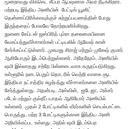
மூன்றாவது விக்கெட் கீப்பர் ஆப்ஷனாக அவர் நீடிக்கிறார்.
மற்றபடி இந்திய அணியின் பேட்டிங் யூனிட்
தென்னாப்பிரிக்காவுக்குச் சுற்றுப்பயணத்தின் போது
இருந்ததைப் போலவே தோற்றமளிக்கிறது.
துணை கேப்டன் ஜஸ்பிரித் பும்ரா தலைமையிலான
வேகப்பந்துவீச்சாளர்கள் பட்டியலில் ஆவேஷ் கான்
சேர்க்கப்பட்டுள்ளார். முகமது சிராஜ் மற்றும் முகேஷ் குமார்
ஆகியோரும் இடம்பெற்றுள்ளனர். அதேநேரம், அணியில்
ஷமி இல்லாதது சற்றே பின்னடைவாக கருதப்படுகிறது.
உள்ளூரில் நடைபெறும் தொடரில் வெற்றி வாகை சூட
இந்தியா நட்சத்திர சுழற்பந்து வீச்சாளர்களை அணியில்
சேர்த்துள்ளது. அதன்படி, அஸ்வின், ஜடேஜா, அக்சர்
படேல் மற்றும் குல்தீப் யாதவ் ஆகியோர் அணியில்
உள்ளனர். முதல் 2 போட்டிகளில் வீரர்களின் செயல்பாட்டை
பொருத்து, மற்ற 3 போட்டிகளுக்கான இந்திய அணி
அறிவிக்கப்பட உள்ளது. அதில் ஷமி இடம்பெற