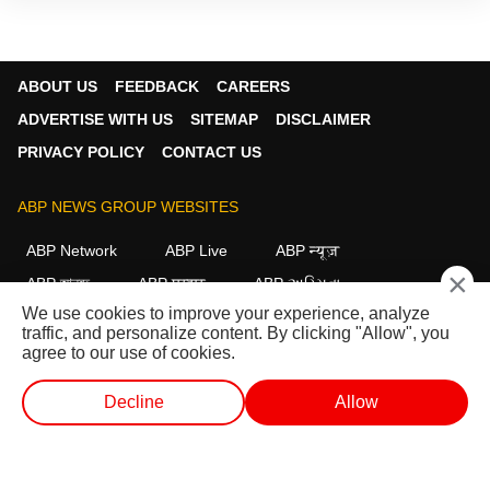
information related to politics and
international events to the public through
news. He works as an Associate Producer
on the ABP NADU Tamil website.
ABOUT US
FEEDBACK
CAREERS
ADVERTISE WITH US
SITEMAP
DISCLAIMER
PRIVACY POLICY
CONTACT US
ABP NEWS GROUP WEBSITES
ABP Network
ABP Live
ABP न्यूज़
×
ABP আনন্দ
ABP माझा
ABP અસ્મિતા
We use cookies to improve your experience, analyze
ABP Ganga
ABP ਸਾਂਝਾ
ABP நாடு
ABP దేశం
traffic, and personalize content. By clicking "Allow", you
agree to our use of cookies.
FOLLOW US
Decline
Allow
வெப் ஸ்டோரீஸ்
வெப் ஸ்டோரீஸ்
ஷார்ட் வீடியோ
வீடியோக்கள்
This website follows the
DNPA Code of Ethics.
Copyright@2026.
All rights reserved.