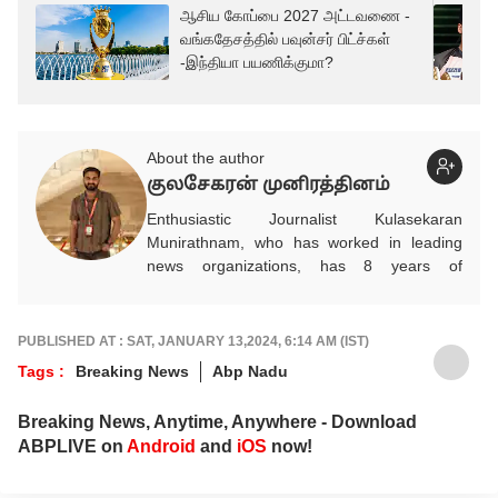
ஆசிய கோப்பை 2027 அட்டவணை -
வங்கதேசத்தில் பவுன்சர் பிட்ச்கள்
-இந்தியா பயணிக்குமா?
About the author
குலசேகரன் முனிரத்தினம்
Enthusiastic Journalist Kulasekaran
Munirathnam, who has worked in leading
news organizations, has 8 years of
experience in the media industry. He entered
the media industry on his own volition after
completing his studies in Mechanical
PUBLISHED AT : SAT, JANUARY 13,2024, 6:14 AM (IST)
Engineering. He researches and provides
Tags :
Breaking News
Abp Nadu
accurate and detailed updated news on
automobiles, which play a vital role in
Breaking News, Anytime, Anywhere - Download
people's daily commute, financial advice for
ABPLIVE on
Android
and
iOS
now!
future savings, and infrastructure for
development. In addition, he brings