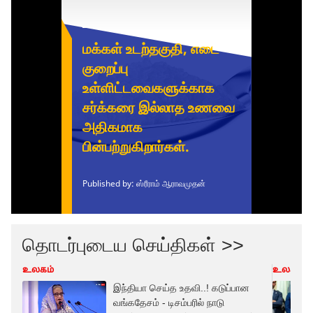
தொடர்புடைய செய்திகள் >>
உலகம்
உலகம்
இந்தியா செய்த உதவி..! கடுப்பான
வங்கதேசம் - டிசம்பரில் நாடு