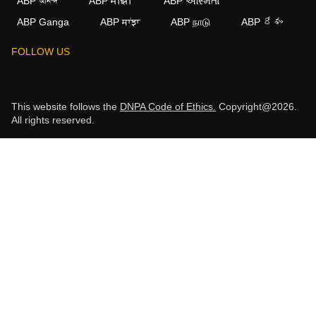
ABP আনন্দ
ABP माझा
ABP અસ્મિતા
ABP Ganga
ABP ਸਾਂਝਾ
ABP நாடு
ABP దేశం
FOLLOW US
This website follows the
DNPA Code of Ethics.
Copyright@2026.
All rights reserved.