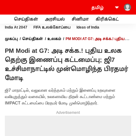
செய்திகள்
அரசியல்
சினிமா
கிரிக்கெட்
வணி
India At 2047
FIFA உலக்கோப்பை
Ideas of India
முகப்பு
செய்திகள்
உலகம்
PM MODI AT G7: அடி சக்க.! புதிய
உலக தெற்கு இணைப்பு கட்டமைப்பு; ஜி7 உச்சிமாநாட்டில்
PM Modi at G7: அடி சக்க.! புதிய உலக
முன்மொழிந்த பிரதமர் மோடி
தெற்கு இணைப்பு கட்டமைப்பு; ஜி7
உச்சிமாநாட்டில் முன்மொழிந்த பிரதமர்
மோடி
ஜி7 மாநாட்டில், வலுவான வர்த்தகம் மற்றும் இணைப்பு உறவுகளை
வலியுறுத்தும் வகையில், உலகளாவிய திறன் கூட்டாண்மை மற்றும்
IMPACT கட்டமைப்பை பிரதமர் மோடி முன்மொழிந்தார்.
Advertisement