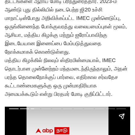
திட்டங்களை ஆராய மோடி பரிந்துரைத்தார். 2023-ம்
ஆண்டு புது தில்லியில் நடைபெற்ற ஜி20 உச்சி
மாநாட்டின்போது அறிவிக்கப்பட்ட IMEC முன்னெடுப்பு,
ஒருங்கிணைந்த போக்குவரத்து வலையமைப்புகள் மூலம்,
ஆசியா, மத்திய கிழக்கு மற்றும் ஐரோப்பாவிற்கு
இடையேயான இணைப்பை மேம்படுத்துவதை
நோக்கமாகக் கொண்டுள்ளது.
மத்திய கிழக்கில் நிலவும் ஸ்திரமின்மையால், IMEC
தொடர்பான முன்னேற்றம் மந்தமடைந்திருந்தாலும், அதன்
பரந்த தொலைநோக்குப் பார்வை, எதிர்கால சர்வதேச
கூட்டாண்மைகளுக்கு ஒரு முன்மாதிரியாக
அமையக்கூடும் என்று பிரதமர் மோடி குறிப்பிட்டார்.