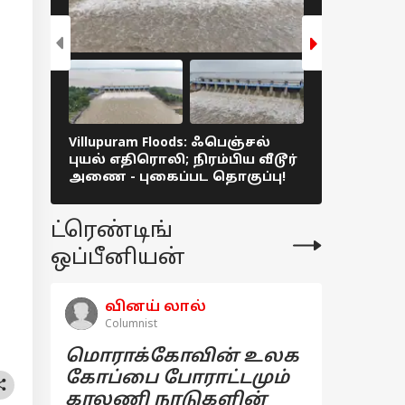
Villupuram Floods: ஃபெஞ்சல்
Villupuram F
புயல் எதிரொலி; நிரம்பிய வீடூர்
ஃபெஞ்சல் 
அணை - புகைப்பட தொகுப்பு!
மாறிய விழுப
ட்ரெண்டிங்
ஒப்பீனியன்
வினய் லால்
Columnist
மொராக்கோவின் உலக
கோப்பை போராட்டமும்
காலணி நாடுகளின்