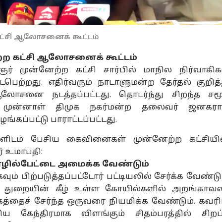
்சி ஆலோசனைக் கூட்டம்
 கட்சி ஆலோசனைக் கூட்டம்
ஞர் முன்னேற்ற கட்சி சார்பில் மாநில நிர்வாகிக
ற்றது. எதிர்வரும் நாடாளுமன்ற தேர்தல் குறித்
ஆலோசனை நடத்தப்பட்டது. தொடர்ந்து சிறந்த சம
ம் முன்னாள் திமுக நகர்மன்ற தலைவர் ஜனகரா
்கப்பட்டு பாராட்டப்பட்டது.
்களிடம் பேசிய கைவினைகள் முன்னேற்ற கட்சியி
் உமாபதி:
 தொழில்பேட்டை அமைக்க வேண்டும்
னல் கார்னர்
ம் பிற்படுத்தப்பட்டோர் பட்டியலில் சேர்க்க வேண்டும
துறையின் கீழ் உள்ள கோயில்களில் அறங்காவல
கத்தைச் சேர்ந்த ஒருவரை நியமிக்க வேண்டும். கவரி
க்கிய கட்டுரைகள்
டாப் ரீல்ஸ்
ிய கேந்திரமாக விளங்கும் சிதம்பரத்தில் சிறப்