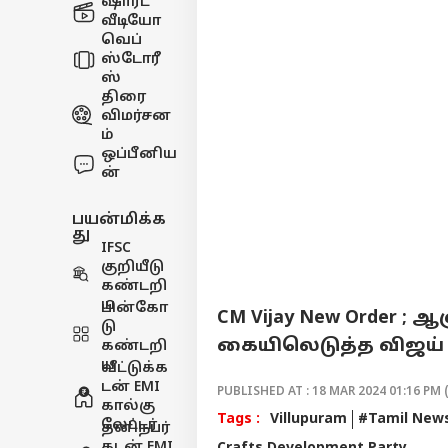
ஷார்ட்
வீடியோ
வெப்
ஸ்டோரீ
ஸ்
திரை
விமர்சன
ம்
ஒப்பீனிய
ன்
பயன்மிக்க
து
IFSC
குறியீடு
கண்டறி
ய
பின்கோ
CM Vijay New Order 
டு
கையிலெடுத்த விஜய் 
கண்டறி
ய
வீட்டுக்க
டன் EMI
PUBLISHED AT : 18 MAR 2024 01:16 PM 
கால்கு
Tags :
Villupuram
#Tamil New
லேட்டர்
தனிநபர்
கடன் EMI