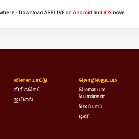
ywhere - Download ABPLIVE on
Android
and
iOS
now!
விளையாட்டு
தொழில்நுட்பம்
கிரிக்கெட்
மொபைல்
போன்கள்
ஐபிஎல்
லேப்டாப்
டிவி