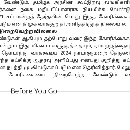
ழ்நாடு
தமிழ்நாடு
ஆட்டோ
தமி
வேண்டும். தமிழக அரசின் கூட்டுறவு வங்கிகளி
்களை நகை மதிப்பீட்டாளராக நியமிக்க வேண்டு
021 சட்டமன்றத் தேர்தலின் போது இந்த கோரிக்கைக
ும் என திமுக வாக்குறுதி அளித்திருந்த நிலையில்,
 நிறைவேற்றவில்லை
K vs TVK: தவெக
CM Joseph Vijay:
Maruti Car Offers:
மு
 ஆண்டுகள் ஆகியும் தற்போது வரை இந்த கோரிக்கைக
ெள்ளை
திமுக, அதிமுக
ரூபாய் 1.55 லட்சம்
பட
றும் இது மிகவும் வருத்தத்தையும், ஏமாற்றத்தையு
ிக்கை VS
்டோ
MPக்களுக்கு
தமிழ்நாடு
தள்ளுபடி.. ஆடி
தமிழ்நாடு
பெர
தமி
. தொடர்ந்து வரக்கூடிய 2024 நாடாளுமன்ற தேர்தலி
ெக பட்ஜெட்!
முதல்வர் விஜய்
மாத ஆஃபரை
கரு
பேர் செய்த
திடீர் அழைப்பு..
அள்ளித்தெளித்த
வி
்த கட்சிக்கு ஆதரவு அளிப்பது என்பது குறித்து கட்
ுக - பரபரப்பு
என்ன காரணம்?
மாருதி சுசுகி -
செ
டத்தி முடிவெடுக்கப்படும் என தெரிவித்தார். மேலு
ிக்கை
எந்தெந்த காருக்கு?
வ
ன் கோரிக்கையை நிறைவேற்ற வேண்டும் 
ிமுகமாகியது
Sekar Babu:
சென்னைவாசிக
டா
டாவின் Nexon
ஓரங்கட்டப்படுகிறா
ளுக்கு செம்ம
மத
Before You Go
o Edition கார்!
ரா சேகர்பாபு?
நியூஸ்!
வி
்தனை
உளறிக்கொட்டிய
தாம்பரத்தில்
கு
திகளா? என்ன
திமுக எம்எல்ஏ -
திடீரென
அதி
லையா?
குறைக்கப்படுகிற
உருவாகும் ‘கிரீன்
அம
தா அதிகாரம்?
மேஜிக்’..!
வி
சொ