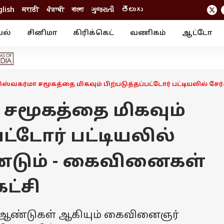
glish
मराठी
ਪੰਜਾਬੀ
বাংলা
ગુજરાતી
తెలుగు
யல்
சினிமா
கிரிக்கெட்
வணிகம்
ஆட்டோ
் ஸ்டோரீஸ்
வேலைவாய்ப்பு
க்ரைம்
ில்நுட்பம்
வீடியோ
ஃபோட்டோ கேல
ிஸ்வகர்மா சமூகத்தை மிகவும் பிற்படுத்தப்பட்டோர் பட்டியலில் ச
 சமூகத்தை மிகவும்
பட்டோர் பட்டியலில்
ண்டும் - கைவினைகள்
ட்சி
று ஆண்டுகள் ஆகியும் கைவினைஞர்