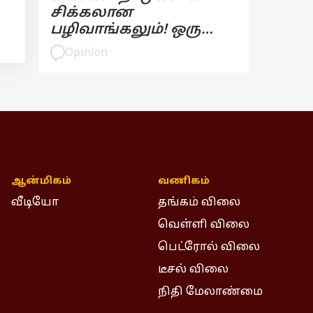
சிக்கலான
பழிவாங்கலும்! ஒரு
பார்வை
Opinion
ஆன்மிகம்
வணிகம்
வீடியோ
தங்கம் விலை
வெள்ளி விலை
பெட்ரோல் விலை
டீசல் விலை
நிதி மேலாண்மை