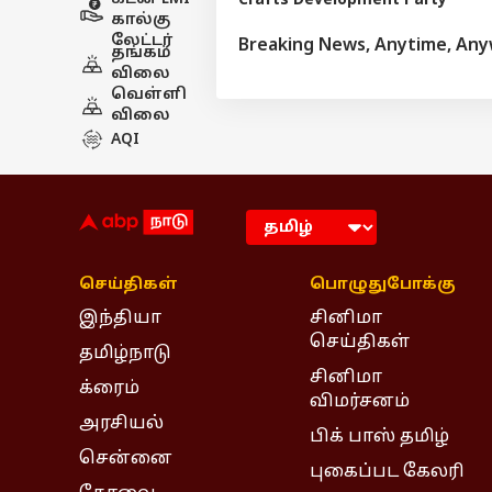
Crafts Development Party
கால்கு
லேட்டர்
Breaking News, Anytime, An
தங்கம்
விலை
வெள்ளி
விலை
AQI
செய்திகள்
பொழுதுபோக்கு
இந்தியா
சினிமா
செய்திகள்
தமிழ்நாடு
சினிமா
க்ரைம்
விமர்சனம்
அரசியல்
பிக் பாஸ் தமிழ்
சென்னை
புகைப்பட கேலரி