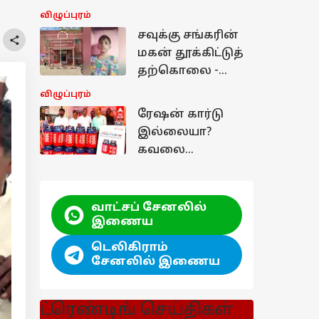
அறிவிப்பு!
சாலையில் நாளை
விழுப்புரம்
போக்குவரத்து
சவுக்கு சங்கரின்
மாற்றம்: முழு
மகன் தூக்கிட்டுத்
விவரம் உள்ளே...
தற்கொலை -
மரக்காணத்தில்
விழுப்புரம்
பெரும் பரபரப்பு!
ரேஷன் கார்டு
இல்லையா?
கவலை
வேண்டாம்...
புதுச்சேரியில்
களமிறங்கிய
வாட்சப் சேனலில்
'எக்ஸ்ட்ரா லைட்'
இணைய
கேஸ் சிலிண்டர்!
டெலிகிராம்
சேனலில் இணைய
ட்ரெண்டிங் செய்திகள்