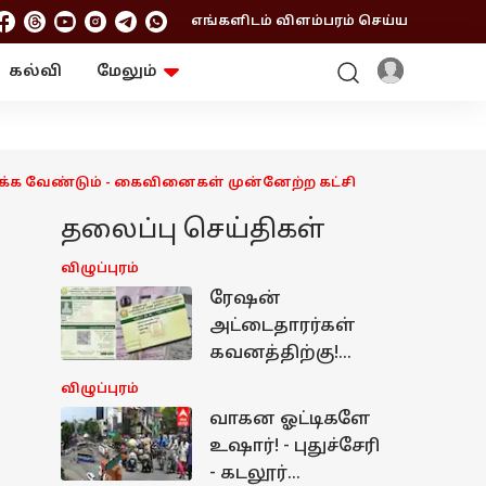
எங்களிடம் விளம்பரம் செய்ய
கல்வி
மேலும்
ஆன்மிகம்
ஆட்டோ
ரி
ட்ரெண்டிங்
சுற்றுலா
ேர்க்க வேண்டும் - கைவினைகள் முன்னேற்ற கட்சி
தலைப்பு செய்திகள்
விழுப்புரம்
ரேஷன்
அட்டைதாரர்கள்
கவனத்திற்கு!
ஆகஸ்ட் 8, 9
விழுப்புரம்
தேதிகளில் சிறப்பு
வாகன ஓட்டிகளே
eKYC முகாம்:
உஷார்! - புதுச்சேரி
ஆட்சியர் முக்கிய
- கடலூர்