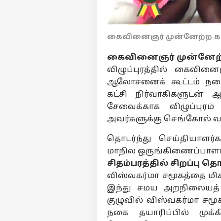
கைவினைஞர் முன்னேற்ற கட
கைவினைஞர் முன்னேற்ற
விழுப்புரத்தில் கைவினை
ஆலோசனைக் கூட்டம் நடைபெ
கட்சி நிர்வாகிகளுடன் 
சேவைக்காக விழுப்புர
அவர்களுக்கு செங்கோல் வழங
தொடர்ந்து செய்தியாளர
மாநில ஒருங்கிணைப்பாளர
சிதம்பரத்தில் சிறப்பு
பர்ச
விஸ்வகர்மா சமூகத்தை மிகவு
இந்து சமய அறநிலையத் 
குழுவில் விஸ்வகர்மா சமூ
மு
Hello Guest
நகை தயாரிப்பில் முக்க