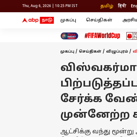
தமிழ்
हिंदी
En
Thu, Aug 6, 2026 | 10:25 PM IST
முகப்பு
செய்திகள்
அரசி
செய்திகள்
கல்வி
வெப
தஞ்சாவூர்
தமிழ்நாடு
பிக் பாஸ் தமிழ்
அரசியல்
திரை விமர்சனம்
நெல்லை
சென்னை
தொலைக்காட்சி
லைப்ஸ்டைல்
தொழ
கோவை
வேலூர்
முகப்பு
செய்திகள்
விழுப்புரம்
வ
மதுரை
உணவு
காஞ்சிபுரம்
சேலம்
திருச்சி
செங்கல்பட்டு
இந்தியா
விஸ்வகர்மா
உலகம்
திருவண்ணாமலை
மயிலாடுதுறை
பிற்படுத்தப்
சேர்க்க வே
முன்னேற்ற க
ஆட்சிக்கு வந்து மூன்