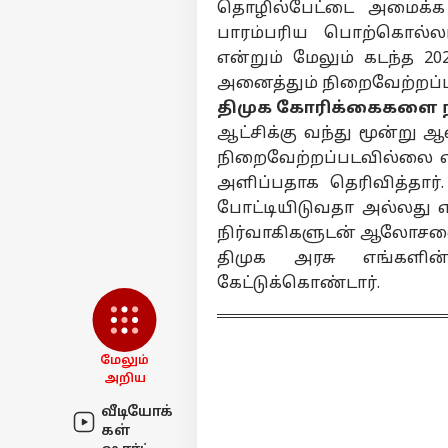
தமி
தொழில்பேட்டை அமைக்க 
எங்களிடம்
பாரம்பரிய பொற்கொல்லர
விளம்பரம் செய்ய
என்றும் மேலும் கடந்த 2
சுயவிவரம்
அனைத்தும் நிறைவேற்றப்பட
வேலைவாய்ப்புகள்
திமுக கோரிக்கைகளை
DM
தொடர்புகொள்ள
ஆட்சிக்கு வந்து மூன்று
வ
நிறைவேற்றப்படவில்லை என்
கருத்துக்கேட்பு
அற
ஆட
அளிப்பதாக தெரிவித்தார்
தவ
தனியுரிமை
கம்
கொள்கை
போட்டியிடுவதா அல்லது எந
திம
நிர்வாகிகளுடன் ஆலோசனை ந
அற
திமுக அரசு எங்களி
கேட்டுக்கொண்டார்.
அற
டா
LOGIN
Cam
இத
வச
மேலும்
வி
அறிய
வீடியோக்
கள்