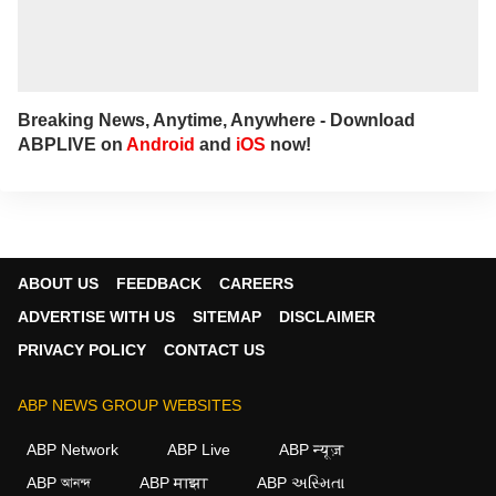
Breaking News, Anytime, Anywhere - Download
ABPLIVE on
Android
and
iOS
now!
ABOUT US
FEEDBACK
CAREERS
ADVERTISE WITH US
SITEMAP
DISCLAIMER
PRIVACY POLICY
CONTACT US
ABP NEWS GROUP WEBSITES
ABP Network
ABP Live
ABP न्यूज़
ABP আনন্দ
ABP माझा
ABP અસ્મિતા