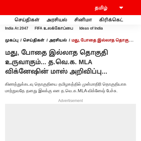
செய்திகள்
அரசியல்
சினிமா
கிரிக்கெட்
வணி
India At 2047
FIFA உலக்கோப்பை
Ideas of India
முகப்பு
செய்திகள்
அரசியல்
மது, போதை இல்லாத தொகுதி
உருவாகும்... த.வெ.க. MLA விக்னேஷின் மாஸ் அறிவிப்பு...
மது, போதை இல்லாத தொகுதி
உருவாகும்... த.வெ.க. MLA
விக்னேஷின் மாஸ் அறிவிப்பு...
கிணத்துக்கடவு தொகுதியை தமிழகத்தில் முன்மாதிரி தொகுதியாக
மாற்றுவதே தனது இலக்கு என த.வெ.க.MLA விக்னேஷ் பேச்சு.
Advertisement