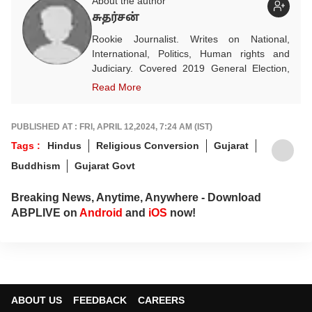
About the author
சுதர்சன்
Rookie Journalist. Writes on National,
International, Politics, Human rights and
Judiciary. Covered 2019 General Election,
Apex Court Ayodhya judgement, 2021 Five
Read More
state election, Pegasus etc.
PUBLISHED AT : FRI, APRIL 12,2024, 7:24 AM (IST)
Tags :
Hindus
Religious Conversion
Gujarat
Buddhism
Gujarat Govt
Breaking News, Anytime, Anywhere - Download
ABPLIVE on
Android
and
iOS
now!
ABOUT US
FEEDBACK
CAREERS