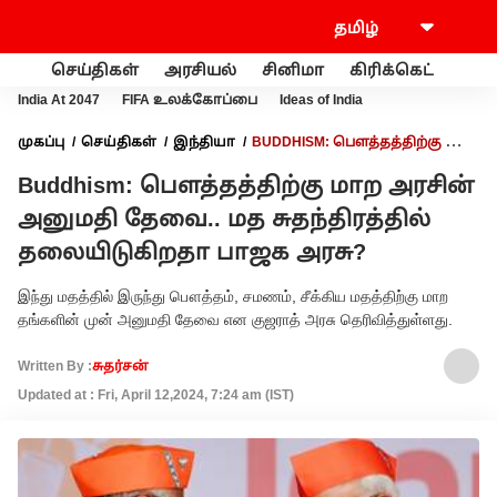
செய்திகள்
அரசியல்
சினிமா
கிரிக்கெட்
வணி
India At 2047
FIFA உலக்கோப்பை
Ideas of India
முகப்பு
செய்திகள்
இந்தியா
BUDDHISM: பௌத்தத்திற்கு மாற
அரசின் அனுமதி தேவை.. மத சுதந்திரத்தில் தலையிடுகிறதா
Buddhism: பௌத்தத்திற்கு மாற அரசின்
பாஜக அரசு?
அனுமதி தேவை.. மத சுதந்திரத்தில்
தலையிடுகிறதா பாஜக அரசு?
இந்து மதத்தில் இருந்து பௌத்தம், சமணம், சீக்கிய மதத்திற்கு மாற
தங்களின் முன் அனுமதி தேவை என குஜராத் அரசு தெரிவித்துள்ளது.
Written By :
சுதர்சன்
Updated at : Fri, April 12,2024, 7:24 am (IST)